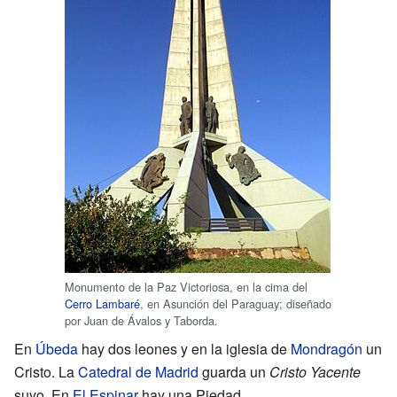
Monumento de la Paz Victoriosa, en la cima del
Cerro Lambaré
, en Asunción del Paraguay; diseñado
por Juan de Ávalos y Taborda.
En
Úbeda
hay dos leones y en la iglesia de
Mondragón
un
Cristo. La
Catedral de Madrid
guarda un
Cristo Yacente
suyo. En
El Espinar
hay una Piedad.