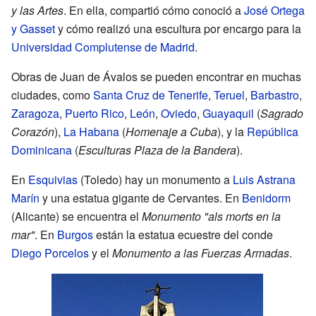
y las Artes
. En ella, compartió cómo conoció a
José Ortega
y Gasset
y cómo realizó una escultura por encargo para la
Universidad Complutense de Madrid
.
Obras de Juan de Ávalos se pueden encontrar en muchas
ciudades, como
Santa Cruz de Tenerife
,
Teruel
,
Barbastro
,
Zaragoza
,
Puerto Rico
,
León
,
Oviedo
,
Guayaquil
(
Sagrado
Corazón
),
La Habana
(
Homenaje a Cuba
), y la
República
Dominicana
(
Esculturas Plaza de la Bandera
).
En
Esquivias
(Toledo) hay un monumento a
Luis Astrana
Marín
y una estatua gigante de Cervantes. En
Benidorm
(Alicante) se encuentra el
Monumento "als morts en la
mar"
. En
Burgos
están la estatua ecuestre del conde
Diego Porcelos
y el
Monumento a las Fuerzas Armadas
.