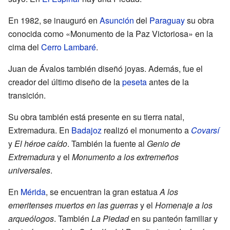
En 1982, se inauguró en
Asunción
del
Paraguay
su obra
conocida como «Monumento de la Paz Victoriosa» en la
cima del
Cerro Lambaré
.
Juan de Ávalos también diseñó joyas. Además, fue el
creador del último diseño de la
peseta
antes de la
transición.
Su obra también está presente en su tierra natal,
Extremadura. En
Badajoz
realizó el monumento a
Covarsí
y
El héroe caído
. También la fuente al
Genio de
Extremadura
y el
Monumento a los extremeños
universales
.
En
Mérida
, se encuentran la gran estatua
A los
emeritenses muertos en las guerras
y el
Homenaje a los
arqueólogos
. También
La Piedad
en su panteón familiar y