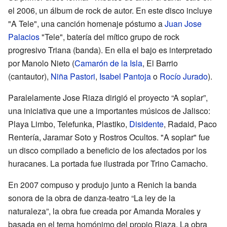
el 2006, un álbum de rock de autor. En este disco incluye
"A Tele", una canción homenaje póstumo a
Juan Jose
Palacios
"Tele", batería del mítico grupo de rock
progresivo Triana (banda). En ella el bajo es interpretado
por Manolo Nieto (
Camarón de la Isla
, El Barrio
(cantautor),
Niña Pastori
,
Isabel Pantoja
o
Rocío Jurado
).
Paralelamente Jose Riaza dirigió el proyecto “A soplar”,
una iniciativa que une a importantes músicos de Jalisco:
Playa Limbo, Telefunka, Plastiko,
Disidente
, Radaid, Paco
Rentería, Jaramar Soto y Rostros Ocultos. "A soplar" fue
un disco compilado a beneficio de los afectados por los
huracanes. La portada fue ilustrada por Trino Camacho.
En 2007 compuso y produjo junto a Renich la banda
sonora de la obra de danza-teatro “La ley de la
naturaleza”, la obra fue creada por Amanda Morales y
basada en el tema homónimo del propio Riaza. La obra