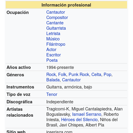
Información profesional
Cantautor
Ocupación
Compositor
Cantante
Guitarrista
Letrista
Músico
Filántropo
Actor
Escritor
Poeta
1994-presente
Años activo
Rock
,
Folk
,
Punk Rock
,
Celta
,
Pop
,
Géneros
Balada
,
Cantautor
Guitarra, armónica, bajo
Instrumentos
Tenor
Tipo de voz
Independiente
Discográfica
Tragicomi-K, Miguel Cantalapiedra, Alan
Artistas
Boguslavsky,
Ismael Serrano
, Roberto
relacionados
Iniesta,
Héroes del Silencio
, Niños del
Brasil, Javi Chispes, Albert Pla
joseriaza.com
Sitio web