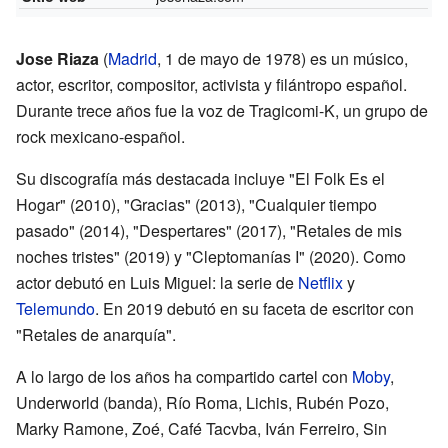
Jose Riaza
(
Madrid
, 1 de mayo de 1978) es un músico,
actor, escritor, compositor, activista y filántropo español.
Durante trece años fue la voz de Tragicomi-K, un grupo de
rock mexicano-español.
Su discografía más destacada incluye "El Folk Es el
Hogar" (2010), "Gracias" (2013), "Cualquier tiempo
pasado" (2014), "Despertares" (2017), "Retales de mis
noches tristes" (2019) y "Cleptomanías I" (2020). Como
actor debutó en Luis Miguel: la serie de
Netflix
y
Telemundo
. En 2019 debutó en su faceta de escritor con
"Retales de anarquía".
A lo largo de los años ha compartido cartel con
Moby
,
Underworld (banda), Río Roma, Lichis, Rubén Pozo,
Marky Ramone, Zoé, Café Tacvba, Iván Ferreiro, Sin