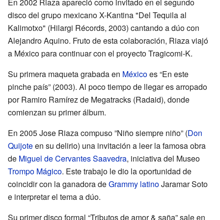
En 2002 Riaza apareció como invitado en el segundo
disco del grupo mexicano X-Kantina "Del Tequila al
Kalimotxo" (Hilargi Récords, 2003) cantando a dúo con
Alejandro Aquino. Fruto de esta colaboración, Riaza viajó
a México para continuar con el proyecto Tragicomi-K.
Su primera maqueta grabada en
México
es “En este
pinche país” (2003). Al poco tiempo de llegar es arropado
por Ramiro Ramírez de Megatracks (Radaid), donde
comienzan su primer álbum.
En 2005 Jose Riaza compuso ”Niño siempre niño” (
Don
Quijote
en su delirio) una invitación a leer la famosa obra
de
Miguel de Cervantes Saavedra
, iniciativa del Museo
Trompo Mágico
. Este trabajo le dio la oportunidad de
coincidir con la ganadora de
Grammy latino
Jaramar Soto
e interpretar el tema a dúo.
Su primer disco formal “Tributos de amor & saña” sale en