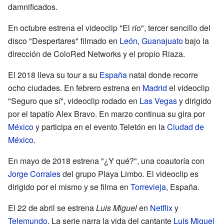
damnificados.
En octubre estrena el videoclip "El río", tercer sencillo del
disco "Despertares" filmado en
León
,
Guanajuato
bajo la
dirección de ColoRed Networks y el propio Riaza.
El 2018 lleva su tour a su
España
natal donde recorre
ocho ciudades. En febrero estrena en
Madrid
el videoclip
"Seguro que sí", videoclip rodado en
Las Vegas
y dirigido
por el tapatío Alex Bravo. En marzo continua su gira por
México
y participa en el evento Teletón en la
Ciudad de
México
.
En mayo de 2018 estrena "¿Y qué?", una coautoría con
Jorge Corrales
del grupo Playa Limbo. El videoclip es
dirigido por el mismo y se filma en
Torrevieja
, España.
El 22 de abril se estrena
Luis Miguel
en
Netflix
y
Telemundo
. La serie narra la vida del cantante
Luis Miguel