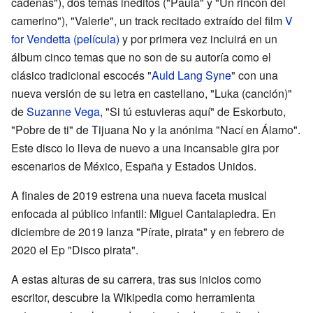
cadenas"), dos temas inéditos ("Paula" y "Un rincón del
camerino"), "Valerie", un track recitado extraído del film
V
for Vendetta (película)
y por primera vez incluirá en un
álbum cinco temas que no son de su autoría como el
clásico tradicional escocés "
Auld Lang Syne
" con una
nueva versión de su letra en castellano, "Luka (canción)"
de
Suzanne Vega
, "Si tú estuvieras aquí" de Eskorbuto,
"Pobre de ti" de Tijuana No y la anónima "Nací en Álamo".
Este disco lo lleva de nuevo a una incansable gira por
escenarios de México, España y Estados Unidos.
A finales de 2019 estrena una nueva faceta musical
enfocada al público infantil: Miguel Cantalapiedra. En
diciembre de 2019 lanza "Pírate, pirata" y en febrero de
2020 el Ep "Disco pirata".
A estas alturas de su carrera, tras sus inicios como
escritor, descubre la Wikipedia como herramienta