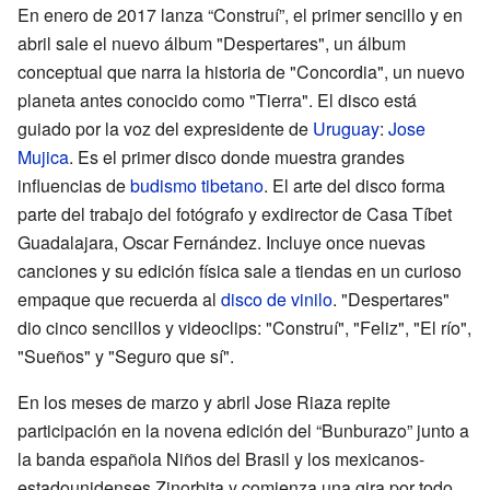
En enero de 2017 lanza “Construí”, el primer sencillo y en
abril sale el nuevo álbum "Despertares", un álbum
conceptual que narra la historia de "Concordia", un nuevo
planeta antes conocido como "Tierra". El disco está
guiado por la voz del expresidente de
Uruguay
:
Jose
Mujica
. Es el primer disco donde muestra grandes
influencias de
budismo tibetano
. El arte del disco forma
parte del trabajo del fotógrafo y exdirector de Casa Tíbet
Guadalajara, Oscar Fernández. Incluye once nuevas
canciones y su edición física sale a tiendas en un curioso
empaque que recuerda al
disco de vinilo
. "Despertares"
dio cinco sencillos y videoclips: "Construí", "Feliz", "El río",
"Sueños" y "Seguro que sí".
En los meses de marzo y abril Jose Riaza repite
participación en la novena edición del “Bunburazo” junto a
la banda española Niños del Brasil y los mexicanos-
estadounidenses Zinorbita y comienza una gira por todo