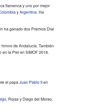
ica flamenca y uno por mejor
Colombia
y
Argentina
. Ha
én ha ganado dos Premios Dial
el himno de Andalucía. También
co en la Piel en SIMOF 2018.
te el papa
Juan Pablo II
en
migo
, Rojas y Diego del Morao.