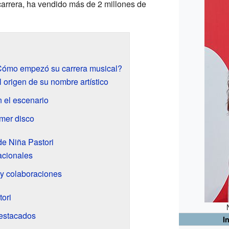
 carrera, ha vendido más de 2 millones de
¿Cómo empezó su carrera musical?
 origen de su nombre artístico
 el escenario
imer disco
de Niña Pastori
acionales
y colaboraciones
ori
estacados
I