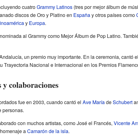
ncluyendo cuatro
Grammy Latinos
(tres por mejor álbum de mús
ganado discos de Oro y Platino en
España
y otros países como
inoamérica
y
Europa
.
co nominada al Grammy como Mejor Álbum de Pop Latino. Tambi
 Andalucía, un premio muy importante. En la ceremonia, cantó 
 su Trayectoria Nacional e Internacional en los Premios Flamen
 y colaboraciones
rdados fue en 2003, cuando cantó el
Ave María
de
Schubert
an
de personas.
olaborado con muchos artistas, como José el Francés,
Vicente A
n homenaje a
Camarón de la isla
.