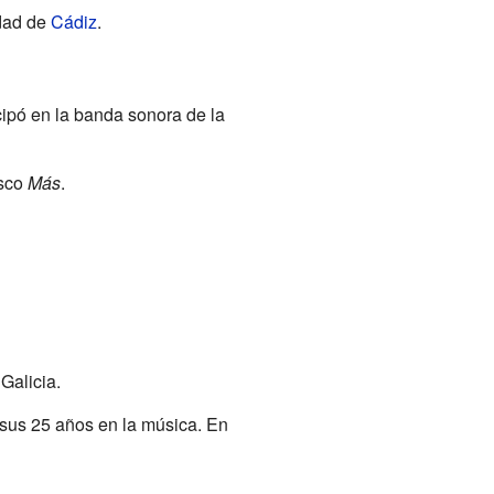
udad de
Cádiz
.
cipó en la banda sonora de la
isco
Más
.
Galicia.
 sus 25 años en la música. En