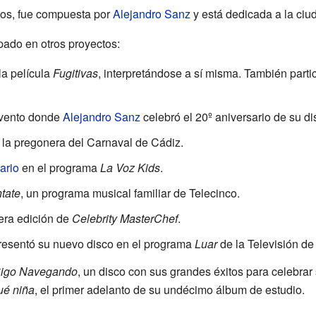
itos, fue compuesta por
Alejandro Sanz
y está dedicada a la ci
pado en otros proyectos:
la película
Fugitivas
, interpretándose a sí misma. También parti
 evento donde
Alejandro Sanz
celebró el 20º aniversario de su d
e la pregonera del Carnaval de Cádiz.
ario
en el programa
La Voz Kids
.
tate
, un programa musical familiar de Telecinco.
mera edición de
Celebrity MasterChef
.
presentó su nuevo disco en el programa
Luar
de la Televisión de 
igo Navegando
, un disco con sus grandes éxitos para celebrar
ué niña
, el primer adelanto de su undécimo álbum de estudio.