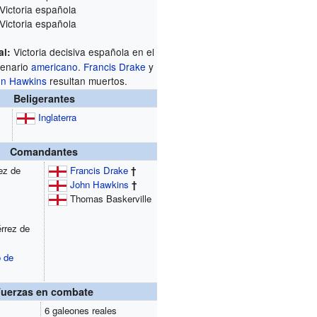
 Victoria española
 Victoria española
Victoria decisiva española en el
al:
cenario
americano
.
Francis Drake
y
hn Hawkins
resultan muertos.
Beligerantes
Inglaterra
Comandantes
ez de
Francis Drake
†
John Hawkins
†
Thomas Baskerville
rrez de
o de
Fuerzas en combate
6 galeones reales