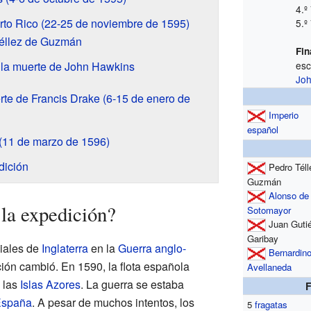
4.º
to Rico (22-25 de noviembre de 1595)
5.º
Téllez de Guzmán
Fin
 la muerte de John Hawkins
es
Jo
te de Francis Drake (6-15 de enero de
Imperio
español
s (11 de marzo de 1596)
dición
Pedro Téll
Guzmán
Alonso de
 la expedición?
Sotomayor
Juan Gutié
Garibay
ciales de
Inglaterra
en la
Guerra anglo-
Bernardin
ación cambió. En 1590, la flota española
Avellaneda
 las
Islas Azores
. La guerra se estaba
spaña
. A pesar de muchos intentos, los
5
fragatas