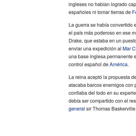
ingleses no habían logrado capt
españoles ni tomar tierras de
Fe
La guerra se había convertido en
el país más poderoso en ese m
Drake, que estaba en un puesto
enviar una expedición al
Mar C
una base inglesa permanente 
control español de
América
.
La reina aceptó la propuesta 
atacaba barcos enemigos con p
confiaba del todo en su experie
debía ser compartido con el r
general
sir Thomas Baskerville 