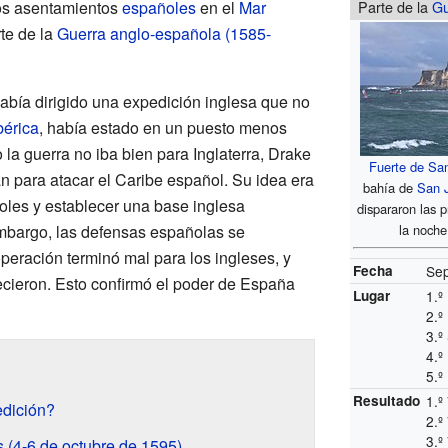
los asentamientos
españoles
en el
Mar
Parte de la
Gu
rte de la
Guerra anglo-española (1585-
abía dirigido una expedición inglesa que no
bérica
, había estado en un puesto menos
la guerra no iba bien para Inglaterra, Drake
Fuerte de San
an para atacar el Caribe español. Su idea era
bahía de
San J
les y establecer una base inglesa
dispararon las p
embargo, las defensas españolas se
la noche
peración terminó mal para los ingleses, y
Fecha
Sep
cieron. Esto confirmó el poder de España
Lugar
1.º
2.º
3.º
4.º
5.º
Resultado
1.º
edición?
2.º
3.º
s (4-6 de octubre de 1595)