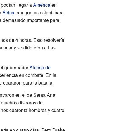
 podían llegar a
América
en
de
África
, aunque eso significara
era demasiado importante para
os de 4 horas. Esto resolvería
tacar y se dirigieron a Las
r el gobernador
Alonso de
periencia en combate. En la
repararon para la batalla.
ntraron en el de Santa Ana.
on muchos disparos de
 unos cuarenta hombres y cuatro
aría en cuatro días. Pero Drake