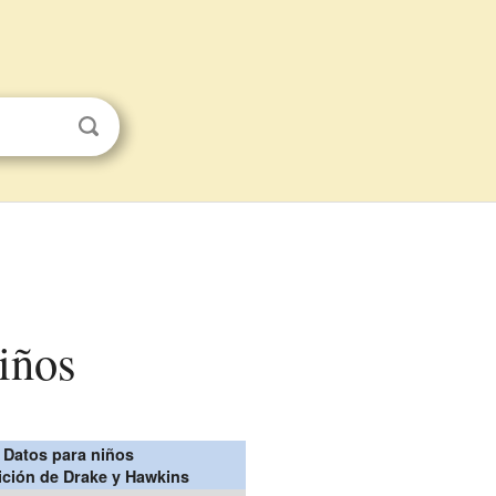
iños
Datos para niños
ción de Drake y Hawkins