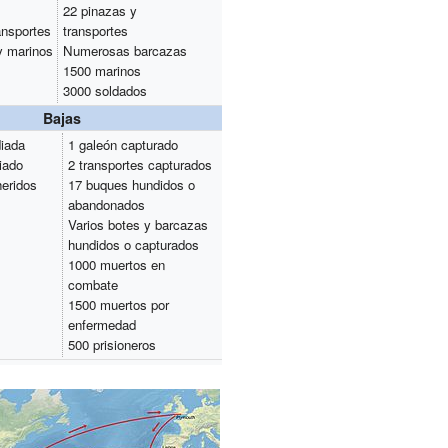
22 pinazas y
ansportes
transportes
y marinos
Numerosas barcazas
1500 marinos
3000 soldados
Bajas
diada
1 galeón capturado
iado
2 transportes capturados
heridos
17 buques hundidos o
abandonados
Varios botes y barcazas
hundidos o capturados
1000 muertos en
combate
1500 muertos por
enfermedad
500 prisioneros