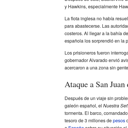
y Hawkins, especialmente Hawk
La flota inglesa no había resu
para abastecerse. Las autorida
costeros. Al llegar a la bahía d
española los sorprendió en la 
Los prisioneros fueron interrog
gobernador Alvarado envió avis
acercaron a una zona sin gente
Ataque a San Juan 
Después de un viaje sin problem
galeón español, el
Nuestra Se
tormenta. El barco, comandado 
tesoro de 3 millones de
pesos
d
a
España
sobre su situación el