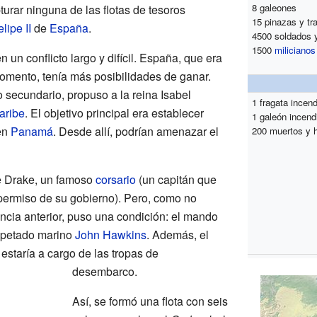
8 galeones
urar ninguna de las flotas de tesoros
15 pinazas y tr
lipe II
de
España
.
4500 soldados 
1500
milicianos
 un conflicto largo y difícil. España, que era
omento, tenía más posibilidades de ganar.
 secundario, propuso a la reina Isabel
1 fragata incen
aribe
. El objetivo principal era establecer
1 galeón incend
en
Panamá
. Desde allí, podrían amenazar el
200 muertos y 
de Drake, un famoso
corsario
(un capitán que
ermiso de su gobierno). Pero, como no
ncia anterior, puso una condición: el mando
espetado marino
John Hawkins
. Además, el
estaría a cargo de las tropas de
desembarco.
Así, se formó una flota con seis