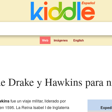
Web
Imágenes
English
de Drake y Hawkins para n
wkins
fue un viaje militar, liderado por
en 1595. La Reina Isabel I de Inglaterra
Expedi