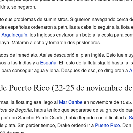
ins, se negaron.
elto sus problemas de suministros. Siguieron navegando cerca d
des españolas ordenaron a patrullas a caballo seguir a la flota
e
Arguineguín
, los ingleses enviaron un bote a la costa para co
playa. Mataron a ocho y tomaron dos prisioneros.
ados de inmediato. Así se descubrió el plan inglés. Esto fue mu
os a las Indias y a
España
. El resto de la flota siguió hasta la i
 para conseguir agua y leña. Después de eso, se dirigieron a
A
de Puerto Rico (22-25 de noviembre de
as, la flota inglesa llegó al
Mar Caribe
en noviembre de 1595. A
ñora de Begoña
, había tenido que separarse de su grupo de bar
por don Sancho Pardo Osorio, había llegado con dificultad a
S
e plata. Sin perder tiempo, Drake ordenó ir a
Puerto Rico
. Don
 23 de mayo.