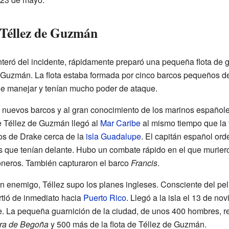
 Téllez de Guzmán
teró del incidente, rápidamente preparó una pequeña flota de gu
Guzmán. La flota estaba formada por cinco barcos pequeños d
 de manejar y tenían mucho poder de ataque.
s nuevos barcos y al gran conocimiento de los marinos españoles
 de Téllez de Guzmán llegó al
Mar Caribe
al mismo tiempo que la f
cos de Drake cerca de la
isla Guadalupe
. El capitán español ord
 que tenían delante. Hubo un combate rápido en el que muriero
ioneros. También capturaron el barco
Francis
.
án enemigo, Téllez supo los planes ingleses. Consciente del pel
rtió de inmediato hacia
Puerto Rico
. Llegó a la isla el 13 de n
e. La pequeña guarnición de la ciudad, de unos 400 hombres, re
ra de Begoña
y 500 más de la flota de Téllez de Guzmán.