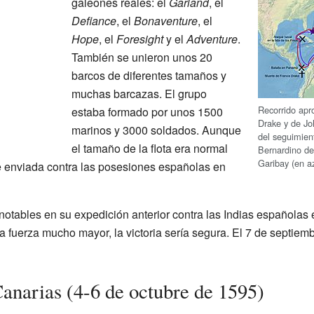
galeones reales: el
Garland
, el
Defiance
, el
Bonaventure
, el
Hope
, el
Foresight
y el
Adventure
.
También se unieron unos 20
barcos de diferentes tamaños y
muchas barcazas. El grupo
Recorrido apr
estaba formado por unos 1500
Drake y de Jo
marinos y 3000 soldados. Aunque
del seguimient
el tamaño de la flota era normal
Bernardino de
Garibay (en a
e enviada contra las posesiones españolas en
notables en su expedición anterior contra las Indias españolas
 fuerza mucho mayor, la victoria sería segura. El 7 de septiembr
Canarias (4-6 de octubre de 1595)