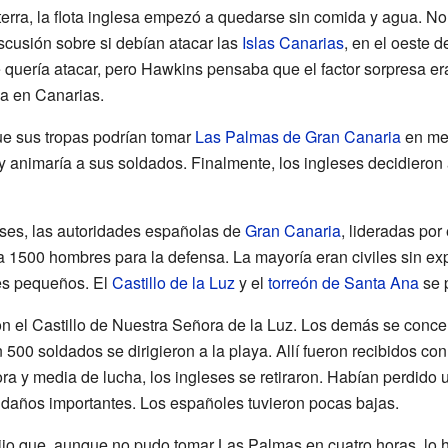
terra, la flota inglesa empezó a quedarse sin comida y agua. No
cusión sobre si debían atacar las
Islas Canarias
, en el oeste 
ke quería atacar, pero Hawkins pensaba que el factor sorpresa 
a en Canarias.
e sus tropas podrían tomar
Las Palmas de Gran Canaria
en men
y animaría a sus soldados. Finalmente, los ingleses decidieron a
ses, las autoridades españolas de
Gran Canaria
, lideradas po
 a 1500 hombres para la defensa. La mayoría eran civiles sin ex
es pequeños. El
Castillo de la Luz
y el
torreón de Santa Ana
se p
n el Castillo de Nuestra Señora de la Luz. Los demás se conce
 500 soldados se dirigieron a la playa. Allí fueron recibidos c
ra y media de lucha, los ingleses se retiraron. Habían perdido
 daños importantes. Los españoles tuvieron pocas bajas.
ijo que, aunque no pudo tomar Las Palmas en cuatro horas, lo h