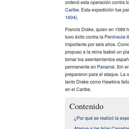
ordenó esta operación contra 
Caribe
. Esta expedición fue pa
1604)
.
Francis Drake, quien en 1589 h
tuvo éxito contra la
Península i
importante por seis años. Como 
propuso a la reina Isabel un pl
tomar los asentamientos españo
permanente en
Panamá
. Sin 
prepararon para el ataque. La o
tanto Drake como Hawkins falle
en el Caribe.
Contenido
¿Por qué se realizó la exp
Ataque a las Islas Canaria