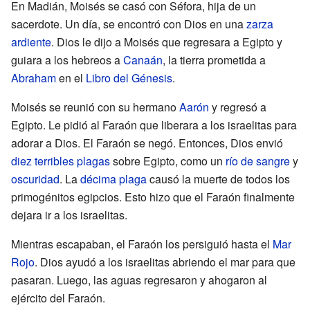
En Madián, Moisés se casó con Séfora, hija de un
sacerdote. Un día, se encontró con Dios en una
zarza
ardiente
. Dios le dijo a Moisés que regresara a Egipto y
guiara a los hebreos a
Canaán
, la tierra prometida a
Abraham
en el
Libro del Génesis
.
Moisés se reunió con su hermano
Aarón
y regresó a
Egipto. Le pidió al Faraón que liberara a los israelitas para
adorar a Dios. El Faraón se negó. Entonces, Dios envió
diez terribles plagas
sobre Egipto, como un
río de sangre
y
oscuridad
. La
décima plaga
causó la muerte de todos los
primogénitos egipcios. Esto hizo que el Faraón finalmente
dejara ir a los israelitas.
Mientras escapaban, el Faraón los persiguió hasta el
Mar
Rojo
. Dios ayudó a los israelitas abriendo el mar para que
pasaran. Luego, las aguas regresaron y ahogaron al
ejército del Faraón.