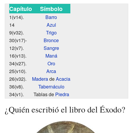
Capítulo
Símbolo
1(v14).
Barro
14
Azul
9(v32).
Trigo
30(v17)-
Bronce
12(v7).
Sangre
16(v13).
Maná
34(v27).
Oro
25(v10).
Arca
26(v32).
Madera
de
Acacia
36(v8).
Tabernáculo
34(v1).
Tablas de
Piedra
¿Quién escribió el libro del Éxodo?