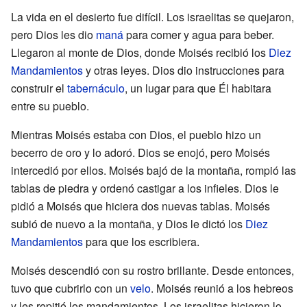
La vida en el desierto fue difícil. Los israelitas se quejaron,
pero Dios les dio
maná
para comer y agua para beber.
Llegaron al monte de Dios, donde Moisés recibió los
Diez
Mandamientos
y otras leyes. Dios dio instrucciones para
construir el
tabernáculo
, un lugar para que Él habitara
entre su pueblo.
Mientras Moisés estaba con Dios, el pueblo hizo un
becerro de oro y lo adoró. Dios se enojó, pero Moisés
intercedió por ellos. Moisés bajó de la montaña, rompió las
tablas de piedra y ordenó castigar a los infieles. Dios le
pidió a Moisés que hiciera dos nuevas tablas. Moisés
subió de nuevo a la montaña, y Dios le dictó los
Diez
Mandamientos
para que los escribiera.
Moisés descendió con su rostro brillante. Desde entonces,
tuvo que cubrirlo con un
velo
. Moisés reunió a los hebreos
y les repitió los mandamientos. Los israelitas hicieron lo