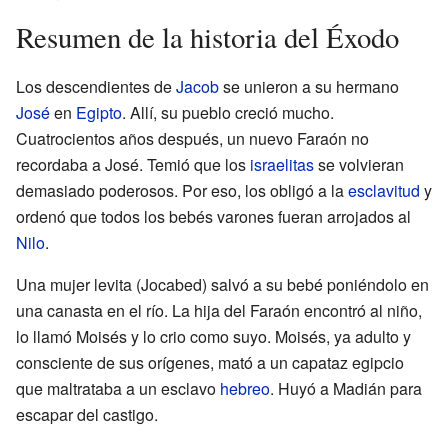
Resumen de la historia del Éxodo
Los descendientes de
Jacob
se unieron a su hermano
José
en
Egipto
. Allí, su pueblo creció mucho.
Cuatrocientos años después, un nuevo Faraón no
recordaba a José. Temió que los
israelitas
se volvieran
demasiado poderosos. Por eso, los obligó a la
esclavitud
y
ordenó que todos los bebés varones fueran arrojados al
Nilo
.
Una mujer levita (Jocabed) salvó a su bebé poniéndolo en
una canasta en el río. La hija del Faraón encontró al niño,
lo llamó Moisés y lo crio como suyo. Moisés, ya adulto y
consciente de sus orígenes, mató a un capataz egipcio
que maltrataba a un esclavo
hebreo
. Huyó a Madián para
escapar del castigo.