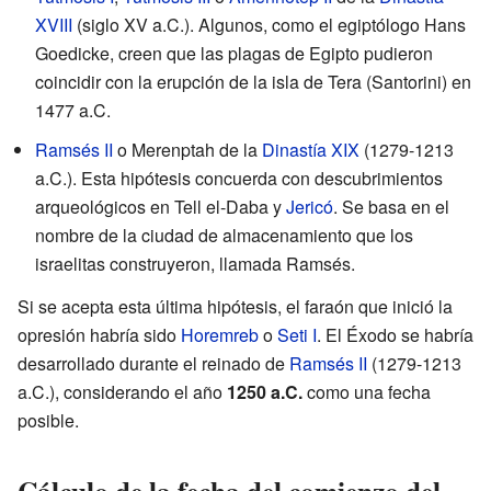
XVIII
(siglo XV a.C.). Algunos, como el egiptólogo Hans
Goedicke, creen que las plagas de Egipto pudieron
coincidir con la erupción de la isla de Tera (Santorini) en
1477 a.C.
Ramsés II
o Merenptah de la
Dinastía XIX
(1279-1213
a.C.). Esta hipótesis concuerda con descubrimientos
arqueológicos en Tell el-Daba y
Jericó
. Se basa en el
nombre de la ciudad de almacenamiento que los
israelitas construyeron, llamada Ramsés.
Si se acepta esta última hipótesis, el faraón que inició la
opresión habría sido
Horemreb
o
Seti I
. El Éxodo se habría
desarrollado durante el reinado de
Ramsés II
(1279-1213
a.C.), considerando el año
1250 a.C.
como una fecha
posible.
Cálculo de la fecha del comienzo del