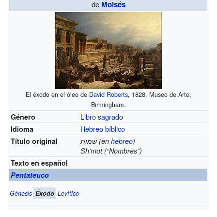
de
Moisés
El éxodo en el óleo de
David Roberts
, 1828. Museo de Arte,
Birmingham.
Libro sagrado
Género
Hebreo bíblico
Idioma
Título original
שׁמות (en
hebreo
)
Sh'mot (“Nombres”)
Texto en español
Pentateuco
Génesis
Éxodo
Levítico