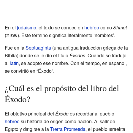
En el
judaísmo
, el texto se conoce en
hebreo
como
Shmot
(שׁמות). Este término significa literalmente ‘nombres’.
Fue en la
Septuaginta
(una antigua traducción griega de la
Biblia) donde se le dio el título
Éxodos
. Cuando se tradujo
al
latín
, se adoptó ese nombre. Con el tiempo, en español,
se convirtió en “Éxodo”.
¿Cuál es el propósito del libro del
Éxodo?
El objetivo principal del
Éxodo
es recordar al pueblo
hebreo
su historia de origen como nación. Al salir de
Egipto y dirigirse a la
Tierra Prometida
, el pueblo israelita