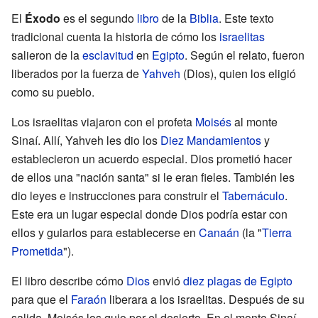
El
Éxodo
es el segundo
libro
de la
Biblia
. Este texto
tradicional cuenta la historia de cómo los
israelitas
salieron de la
esclavitud
en
Egipto
. Según el relato, fueron
liberados por la fuerza de
Yahveh
(Dios), quien los eligió
como su pueblo.
Los israelitas viajaron con el profeta
Moisés
al monte
Sinaí. Allí, Yahveh les dio los
Diez Mandamientos
y
establecieron un acuerdo especial. Dios prometió hacer
de ellos una "nación santa" si le eran fieles. También les
dio leyes e instrucciones para construir el
Tabernáculo
.
Este era un lugar especial donde Dios podría estar con
ellos y guiarlos para establecerse en
Canaán
(la "
Tierra
Prometida
").
El libro describe cómo
Dios
envió
diez plagas de Egipto
para que el
Faraón
liberara a los israelitas. Después de su
salida, Moisés los guio por el desierto. En el monte Sinaí,