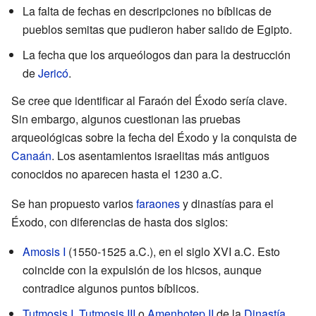
La falta de fechas en descripciones no bíblicas de
pueblos semitas que pudieron haber salido de Egipto.
La fecha que los arqueólogos dan para la destrucción
de
Jericó
.
Se cree que identificar al Faraón del Éxodo sería clave.
Sin embargo, algunos cuestionan las pruebas
arqueológicas sobre la fecha del Éxodo y la conquista de
Canaán
. Los asentamientos israelitas más antiguos
conocidos no aparecen hasta el 1230 a.C.
Se han propuesto varios
faraones
y dinastías para el
Éxodo, con diferencias de hasta dos siglos:
Amosis I
(1550-1525 a.C.), en el siglo XVI a.C. Esto
coincide con la expulsión de los hicsos, aunque
contradice algunos puntos bíblicos.
Tutmosis I
,
Tutmosis III
o
Amenhotep II
de la
Dinastía