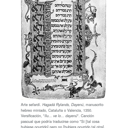
Arte sefardí.
, manuscrito
Hagadá Rylands, Dayenú
hebreo miniado, Cataluña o Valencia, 1350.
Versificación, "
". Canción
Ilu... ve lo... dayenú
pascual que podría traducirse como "Si [tal cosa
hubiese ocurrido] pero no [hubiera ocurrido tal otra],