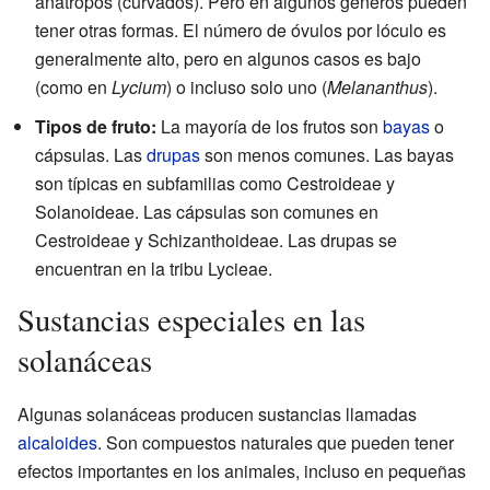
anátropos (curvados). Pero en algunos géneros pueden
tener otras formas. El número de óvulos por lóculo es
generalmente alto, pero en algunos casos es bajo
(como en
Lycium
) o incluso solo uno (
Melananthus
).
Tipos de fruto:
La mayoría de los frutos son
bayas
o
cápsulas. Las
drupas
son menos comunes. Las bayas
son típicas en subfamilias como Cestroideae y
Solanoideae. Las cápsulas son comunes en
Cestroideae y Schizanthoideae. Las drupas se
encuentran en la tribu Lycieae.
Sustancias especiales en las
solanáceas
Algunas solanáceas producen sustancias llamadas
alcaloides
. Son compuestos naturales que pueden tener
efectos importantes en los animales, incluso en pequeñas