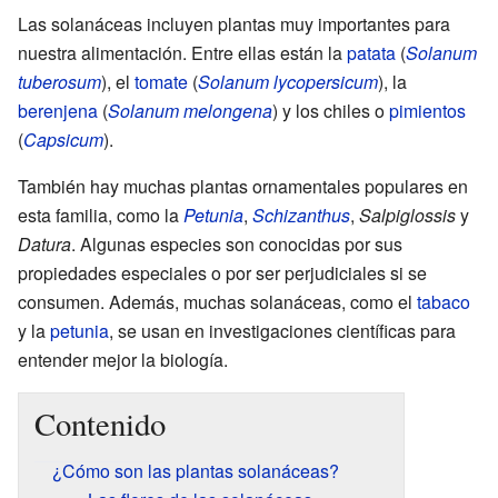
Las solanáceas incluyen plantas muy importantes para
nuestra alimentación. Entre ellas están la
patata
(
Solanum
tuberosum
), el
tomate
(
Solanum lycopersicum
), la
berenjena
(
Solanum melongena
) y los chiles o
pimientos
(
Capsicum
).
También hay muchas plantas ornamentales populares en
esta familia, como la
Petunia
,
Schizanthus
,
Salpiglossis
y
Datura
. Algunas especies son conocidas por sus
propiedades especiales o por ser perjudiciales si se
consumen. Además, muchas solanáceas, como el
tabaco
y la
petunia
, se usan en investigaciones científicas para
entender mejor la biología.
Contenido
¿Cómo son las plantas solanáceas?