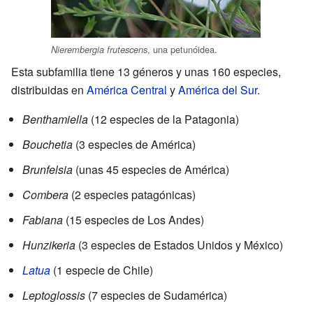
, una petunóidea.
Nierembergia frutescens
Esta subfamilia tiene 13 géneros y unas 160 especies,
distribuidas en
América Central
y
América del Sur
.
Benthamiella
(12 especies de la Patagonia)
Bouchetia
(3 especies de América)
Brunfelsia
(unas 45 especies de América)
Combera
(2 especies patagónicas)
Fabiana
(15 especies de Los Andes)
Hunzikeria
(3 especies de Estados Unidos y México)
Latua
(1 especie de Chile)
Leptoglossis
(7 especies de Sudamérica)