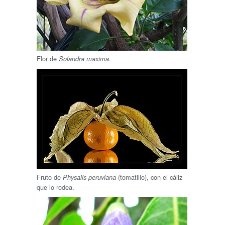
Flor de
.
Solandra maxima
Fruto de
(tomatillo), con el cáliz
Physalis peruviana
que lo rodea.