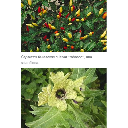
cultivar "tabasco", una
Capsicum frutescens
solanóidea.