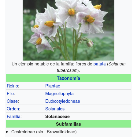
Un ejemplo notable de la familia: flores de
patata
(
Solanum
).
tuberosum
Taxonomía
Reino
:
Plantae
Filo
:
Magnoliophyta
Clase
:
Eudicotyledoneae
Orden
:
Solanales
Familia
:
Solanaceae
Subfamilias
Cestroideae (sin.: Browallioideae)