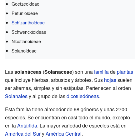
Goetzeoideae
Petunioideae
Schizanthoideae
Schwenckioideae
Nicotianoideae
Solanoideae
Las
solanáceas
(
Solanaceae
) son una
familia
de
plantas
que incluye hierbas, arbustos y árboles. Sus
hojas
suelen
ser alternas, simples y sin estípulas. Pertenecen al orden
Solanales
y al grupo de las
dicotiledóneas
.
Esta familia tiene alrededor de 98 géneros y unas 2700
especies. Se encuentran en casi todo el mundo, excepto
en la
Antártida
. La mayor variedad de especies está en
América del Sur
y
América Central
.