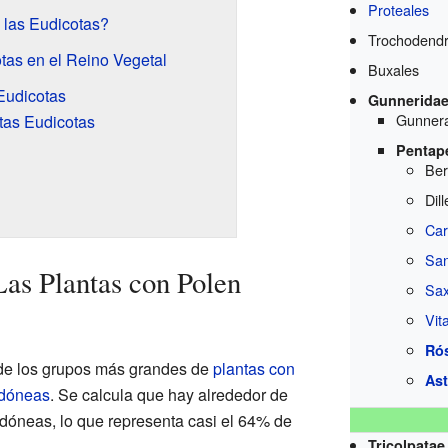
Proteales
las Eudicotas?
Trochodendr
tas en el Reino Vegetal
Buxales
Eudicotas
Gunnerida
Gunner
tas Eudicotas
Pentap
Ber
Dil
Car
San
Las Plantas con Polen
Sax
Vit
Ró
de los grupos más grandes de
plantas con
Ast
edóneas
. Se calcula que hay alrededor de
dóneas, lo que representa casi el 64% de
Tricolpatae