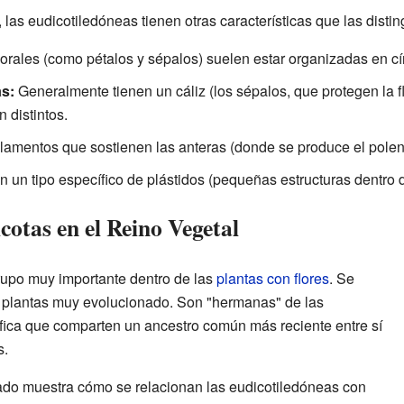
las eudicotiledóneas tienen otras características que las disti
orales (como pétalos y sépalos) suelen estar organizadas en círc
as:
Generalmente tienen un cáliz (los sépalos, que protegen la flo
 distintos.
ilamentos que sostienen las anteras (donde se produce el polen
 un tipo específico de plástidos (pequeñas estructuras dentro de
cotas en el Reino Vegetal
rupo muy importante dentro de las
plantas con flores
. Se
 plantas muy evolucionado. Son "hermanas" de las
nifica que comparten un ancestro común más reciente entre sí
s.
ado muestra cómo se relacionan las eudicotiledóneas con