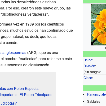
 todas las dicotiledóneas estaban
a. Por eso, crearon este nuevo grupo, las
 "dicotiledóneas verdaderas".
primera vez en 1989 por los científicos
nces, muchos estudios han confirmado que
grupo natural, es decir, que todas
tro común.
las angiospermas
(APG), que es una
el nombre "eudicotas" para referirse a este
Reino
:
sus sistemas de clasificación.
División
:
(sin rango):
Clase
:
ntas con Polen Especial
Ranunculale
Importante: El Polen Tricolpado
Sabiales
udicotas?