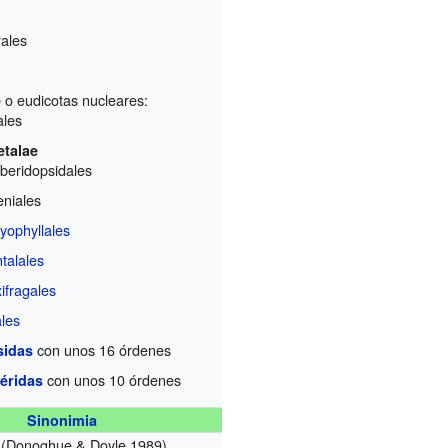
ales
o eudicotas nucleares:
e
ales
etalae
beridopsidales
leniales
yophyllales
talales
ifragales
ales
con unos 16 órdenes
sidas
con unos 10 órdenes
éridas
Sinonimia
(Donoghue & Doyle 1989)