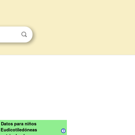
Datos para niños
Eudicotiledóneas