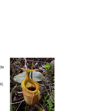
 de
ej.