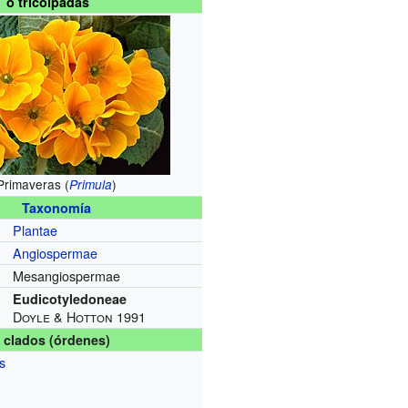
o tricolpadas
Primaveras (
)
Primula
Taxonomía
Plantae
Angiospermae
Mesangiospermae
Eudicotyledoneae
Doyle & Hotton 1991
clados (órdenes)
s