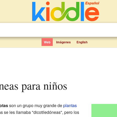
Web
Imágenes
English
óneas para niños
otas
son un grupo muy grande de
plantas
as se les llamaba "dicotiledóneas", pero los