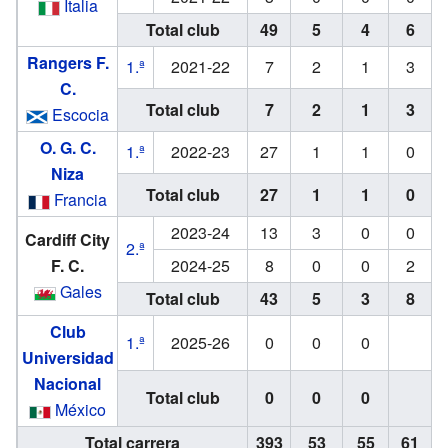
Italia
Total club
49
5
4
6
Rangers F.
1.ª
2021-22
7
2
1
3
C.
Total club
7
2
1
3
Escocia
O. G. C.
1.ª
2022-23
27
1
1
0
Niza
Total club
27
1
1
0
Francia
2023-24
13
3
0
0
Cardiff City
2.ª
F. C.
2024-25
8
0
0
2
Gales
Total club
43
5
3
8
Club
1.ª
2025-26
0
0
0
Universidad
Nacional
Total club
0
0
0
México
Total carrera
393
53
55
61