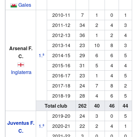
Gales
2010-11
7
1
0
1
2011-12
34
2
4
3
2012-13
36
1
2
4
2013-14
23
10
8
3
Arsenal F.
1.ª
2014-15
29
6
6
5
C.
2015-16
31
5
4
4
Inglaterra
2016-17
23
1
4
5
2017-18
24
7
8
2
2018-19
28
4
6
5
Total club
262
40
46
44
2019-20
24
3
0
5
Juventus F.
1.ª
2020-21
22
2
4
1
C.
2021-22
3
0
0
0