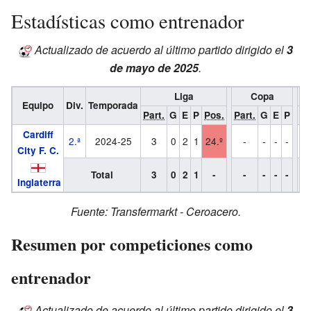
Estadísticas como entrenador
Actualizado de acuerdo al último partido dirigido el
3
de mayo de 2025
.
Liga
Copa
Equipo
Div.
Temporada
Part.
G
E
P
Pos.
Part.
G
E
P
Pa
Cardiff
2.ª
2024-25
3
0
2
1
24.º
-
-
-
-
City F. C.
Total
3
0
2
1
-
-
-
-
-
Inglaterra
Fuente:
Transfermarkt
-
Ceroacero
.
Resumen por competiciones como
entrenador
Actualizado de acuerdo al último partido dirigido el
3