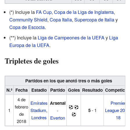
(*)
Incluye la
FA Cup
,
Copa de la Liga de Inglaterra
,
Community Shield
,
Copa Italia
,
Supercopa de Italia
y
Copa de Escocia
.
(**)
Incluye la
Liga de Campeones de la UEFA
y
Liga
Europa de la UEFA
.
Tripletes de goles
Partidos en los que anotó tres o más goles
N.º
Fecha
Estadio
Partido
Goles
Resultado
Competició
4 de
Emirates
Arsenal
Premier
febrero
1
Stadium
,
5
- 1
League 2017
-
de
Londres
18
Everton
2018