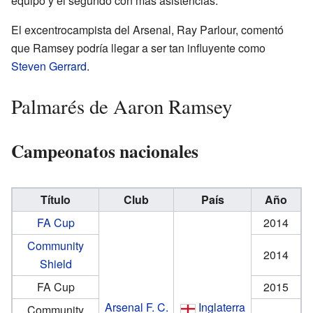
equipo y el segundo con más asistencias.
El excentrocampista del Arsenal, Ray Parlour, comentó
que Ramsey podría llegar a ser tan influyente como
Steven Gerrard
.
Palmarés de Aaron Ramsey
Campeonatos nacionales
Título
Club
País
Año
FA Cup
2014
Community
2014
Shield
FA Cup
2015
Arsenal F. C.
Inglaterra
Community