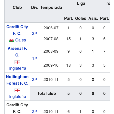
Liga
nac
Club
Div.
Temporada
Part.
Goles
Asis.
Part.
G
Cardiff City
2006-07
1
0
0
0
F. C.
2.ª
2007-08
15
1
3
6
Gales
Arsenal F.
2008-09
9
0
1
7
C.
1.ª
2009-10
18
3
3
5
Inglaterra
Nottingham
2.ª
2010-11
5
0
0
0
Forest F. C.
Total club
5
0
0
0
Inglaterra
Cardiff City
F. C.
2.ª
2010-11
6
1
0
0