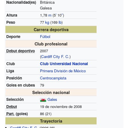
Nacionalidad(es)
Británica
Galesa
Altura
1,78
m
(5
′
10
″
)
Peso
77
kg
(169
lb
)
Carrera deportiva
Deporte
Fútbol
Club profesional
Debut deportivo
2007
(
Cardiff City F. C.
)
Club
Club Universidad Nacional
Liga
Primera División de México
Posición
Centrocampista
Goles en clubes
79
Selección nacional
Selección
Gales
Debut
19 de noviembre de 2008
Part.
(goles)
86 (21)
Trayectoria
Cardiff City F. C.
(2006-08)