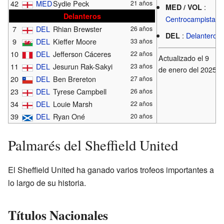
42
MED
Sydie Peck
21 años
:
MED / VOL
Delanteros
Centrocampista
7
DEL
Rhian Brewster
26 años
:
Delantero
DEL
9
DEL
Kieffer Moore
33 años
10
DEL
Jefferson Cáceres
22 años
Actualizado el 9
11
DEL
Jesurun Rak-Sakyi
23 años
de enero del 2025
20
DEL
Ben Brereton
27 años
23
DEL
Tyrese Campbell
26 años
34
DEL
Louie Marsh
22 años
39
DEL
Ryan Oné
20 años
Palmarés del Sheffield United
El Sheffield United ha ganado varios trofeos importantes a
lo largo de su historia.
Títulos Nacionales