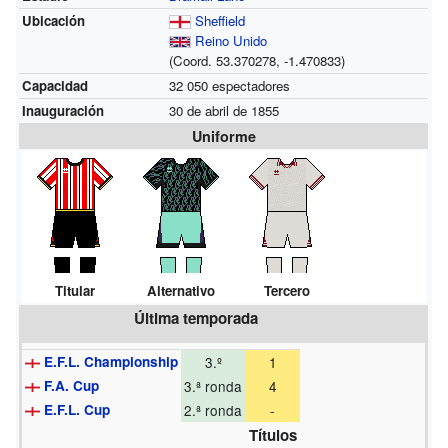
Ubicación
Sheffield
Reino Unido
(Coord.
53.370278,
-1.470833
)
Capacidad
32 050 espectadores
Inauguración
30 de abril de 1855
Uniforme
Titular
Alternativo
Tercero
Última temporada
E.F.L. Championship
3.º
1
F.A. Cup
3.ª ronda
4
E.F.L. Cup
2.ª ronda
-
Títulos