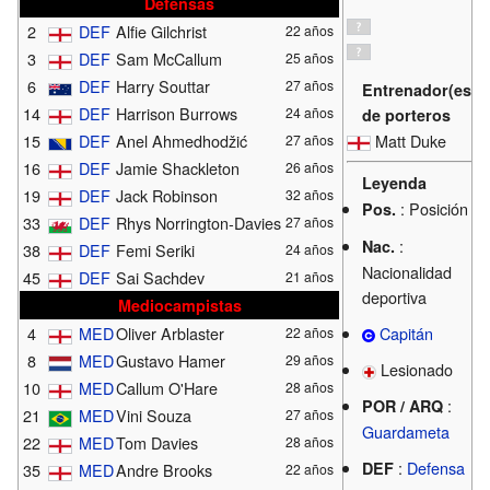
Defensas
2
DEF
Alfie Gilchrist
22 años
3
DEF
Sam McCallum
25 años
6
DEF
Harry Souttar
27 años
Entrenador(es)
14
DEF
Harrison Burrows
24 años
de porteros
Matt Duke
15
DEF
Anel Ahmedhodžić
27 años
16
DEF
Jamie Shackleton
26 años
Leyenda
19
DEF
Jack Robinson
32 años
: Posición
Pos.
33
DEF
Rhys Norrington-Davies
27 años
:
Nac.
38
DEF
Femi Seriki
24 años
Nacionalidad
45
DEF
Sai Sachdev
21 años
deportiva
Mediocampistas
Capitán
4
MED
Oliver Arblaster
22 años
8
MED
Gustavo Hamer
29 años
Lesionado
10
MED
Callum O'Hare
28 años
:
POR / ARQ
21
MED
Vini Souza
27 años
Guardameta
22
MED
Tom Davies
28 años
:
Defensa
DEF
35
MED
Andre Brooks
22 años