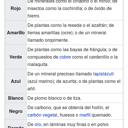
De minerales como el cinabrio o el minio; de
Rojo
insectos como la cochinilla; o de óxido de
hierro.
De plantas como la reseda o el azafrán; de
Amarillo
tierras amarillas (ocre); o de un mineral
llamado oropimente.
De plantas como las bayas de frángula; o de
Verde
compuestos de
cobre
como el cardenillo o la
malaquita.
De un mineral precioso llamado
lapislázuli
Azul
(azul marino); de azurita; o de plantas como el
añil.
Blanco
De plomo blanco o de tiza.
De carbono, que se obtenía del hollín, el
Negro
carbón vegetal
, huesos o
marfil
quemado.
De
oro
, en láminas muy finas o en polvo
Dorado