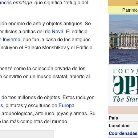
rancés
ermitage
, que significa "refugio del
Patrimon
ón enorme de arte y objetos antiguos. Se
ificios a orillas del
río Nevá
. El edificio
e Invierno
, que fue la casa de los antiguos
incluyen el Palacio Ménshikov y el Edificio
menzó como la colección privada de los
 convirtió en un museo estatal, abierto al
de tres millones de objetos. Estos incluyen
as
, pinturas y esculturas de
Europa
as arqueológicas, arte ruso, joyas y armas. Su
País
e las más completas del mundo.
Localidad
Coordenadas