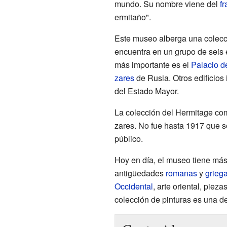
mundo. Su nombre viene del
f
ermitaño".
Este museo alberga una colecci
encuentra en un grupo de seis ed
más importante es el
Palacio d
zares
de Rusia. Otros edificios 
del Estado Mayor.
La colección del Hermitage co
zares. No fue hasta 1917 que se
público.
Hoy en día, el museo tiene más 
antigüedades
romanas
y
grieg
Occidental
, arte oriental, piez
colección de pinturas es una d