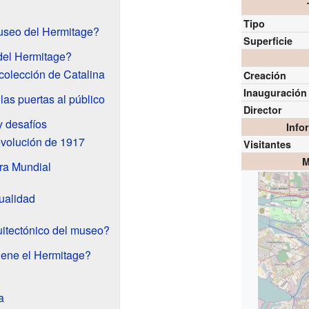
Tipo
useo del Hermitage?
Superficie
el Hermitage?
 colección de Catalina
Creación
Inauguración
las puertas al público
Director
y desafíos
Info
volución de 1917
Visitantes
M
ra Mundial
ualidad
itectónico del museo?
iene el Hermitage?
a