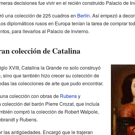
meras decisiones fue vivir en el recién construido Palacio de In
ró una colección de 225 cuadros en
Berlín
. Así empezó a decor
Los diplomáticos rusos en Europa tenían la tarea de comprar to
tos, para llevarlos al Palacio de Invierno.
ran colección de Catalina
glo XVIII, Catalina la Grande no solo construyó
, sino que también hizo crecer su colección de
das las colecciones de arte que pudo encontrar.
 una colección con obras de
Rubens
y
 colección del barón Pierre Crozat, que incluía
ambién compró la colección de Robert Walpole,
mbrandt y Rubens.
r las antigüedades. Encargó que le trajeran