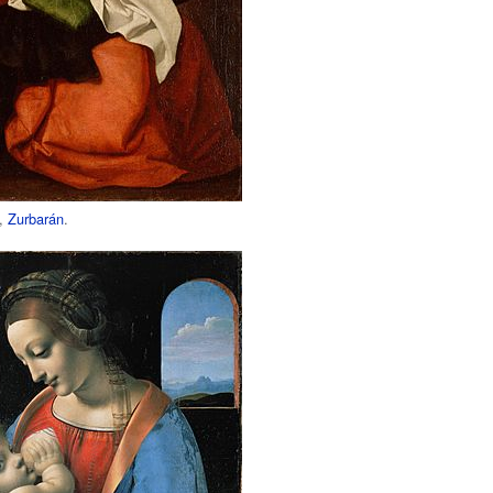
,
Zurbarán
.