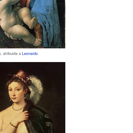
, atribuida a
Leonardo
.
a