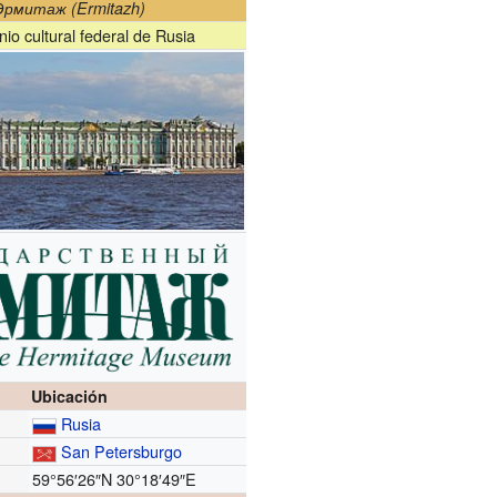
Эрмитаж (
Ermitazh
)
io cultural federal de Rusia
Ubicación
Rusia
San Petersburgo
59°56′26″N
30°18′49″E