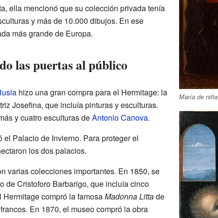
ta, ella mencionó que su colección privada tenía
sculturas y más de 10.000 dibujos. En ese
vada más grande de Europa.
do las puertas al público
Rusia
hizo una gran compra para el Hermitage: la
María de niña
iz Josefina, que incluía pinturas y esculturas.
más y cuatro esculturas de
Antonio Canova
.
el Palacio de Invierno. Para proteger el
ctaron los dos palacios.
on varias colecciones importantes. En 1850, se
o de Cristoforo Barbarigo, que incluía cinco
el Hermitage compró la famosa
Madonna Litta
de
francos. En 1870, el museo compró la obra