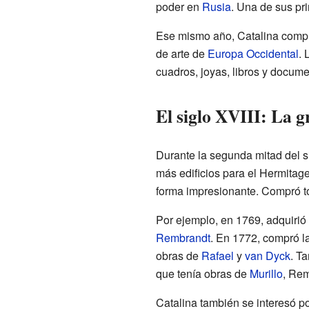
poder en
Rusia
. Una de sus pri
Ese mismo año, Catalina comp
de arte de
Europa Occidental
. 
cuadros, joyas, libros y documen
El siglo XVIII: La g
Durante la segunda mitad del si
más edificios para el Hermitage
forma impresionante. Compró to
Por ejemplo, en 1769, adquirió
Rembrandt
. En 1772, compró la
obras de
Rafael
y
van Dyck
. T
que tenía obras de
Murillo
, Re
Catalina también se interesó po