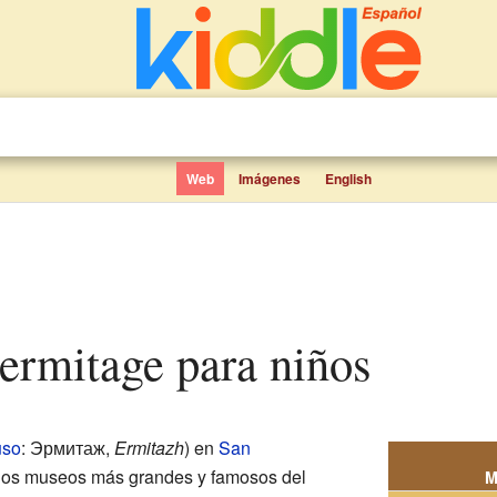
Web
Imágenes
English
Hermitage para niños
uso
: Эрмитаж,
Ermitazh
) en
San
 los museos más grandes y famosos del
M