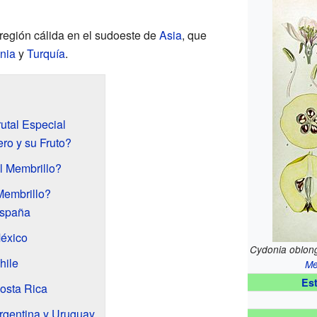
 región cálida en el sudoeste de
Asia
, que
nia
y
Turquía
.
rutal Especial
ro y su Fruto?
 Membrillo?
Membrillo?
España
México
Cydonia oblon
hile
Me
Es
osta Rica
rgentina y Uruguay