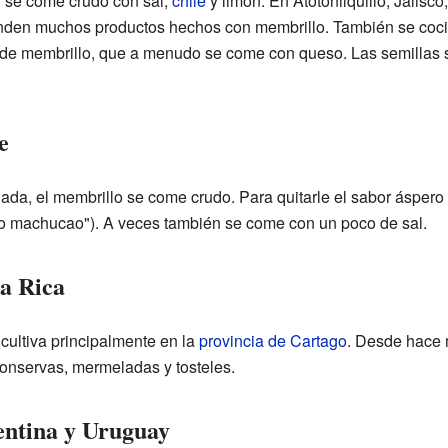
, se come crudo con sal,
chile
y limón. En Atotonilquillo, Jalisco
enden muchos productos hechos con membrillo. También se coci
 de membrillo, que a menudo se come con queso. Las semillas 
e
da, el membrillo se come crudo. Para quitarle el sabor áspero 
lo machucao"). A veces también se come con un poco de sal.
a Rica
 cultiva principalmente en la
provincia de Cartago
. Desde hace 
onservas, mermeladas y tosteles.
entina y Uruguay