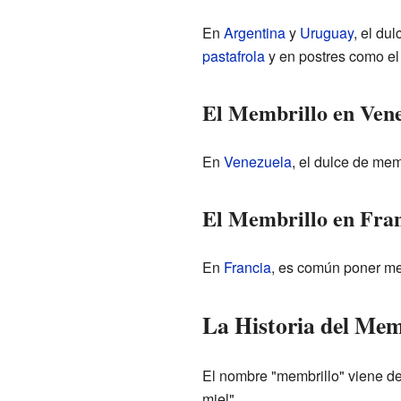
En
Argentina
y
Uruguay
, el du
pastafrola
y en postres como el
El Membrillo en Ven
En
Venezuela
, el dulce de mem
El Membrillo en Fra
En
Francia
, es común poner mem
La Historia del Mem
El nombre "membrillo" viene de
miel".