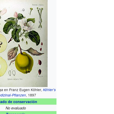
en Franz Eugen Köhler,
ga
Köhler's
, 1897
dizinal-Pflanzen
tado de conservación
No evaluado