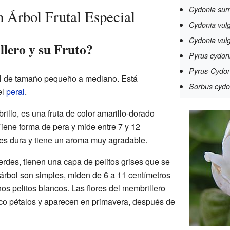
Cydonia su
 Árbol Frutal Especial
Cydonia vulg
Cydonia vulg
lero y su Fruto?
Pyrus cydon
Pyrus-Cydon
tal de tamaño pequeño a mediano. Está
Sorbus cydo
el
peral
.
illo, es una fruta de color amarillo-dorado
iene forma de pera y mide entre 7 y 12
 es dura y tiene un aroma muy agradable.
rdes, tienen una capa de pelitos grises que se
 árbol son simples, miden de 6 a 11 centímetros
nos pelitos blancos. Las flores del membrillero
nco pétalos y aparecen en primavera, después de