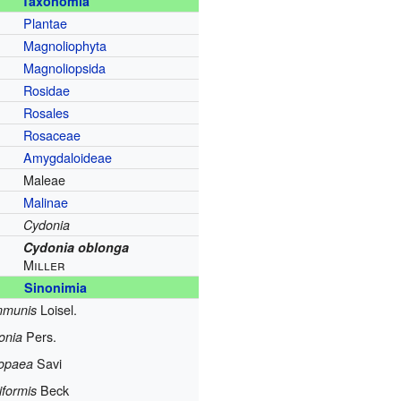
Taxonomía
Plantae
Magnoliophyta
Magnoliopsida
Rosidae
Rosales
Rosaceae
Amygdaloideae
Maleae
Malinae
Cydonia
Cydonia oblonga
Miller
Sinonimia
Loisel.
mmunis
Pers.
onia
Savi
ropaea
Beck
iformis