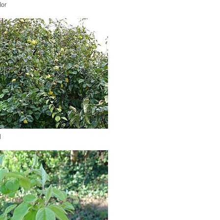
lor
l