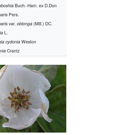
Buch.-Ham. ex D.Don
mboshia
Pers.
aris
var.
(Mill.) DC.
aris
oblonga
L.
ia
Weston
ia cydonia
Crantz
nia