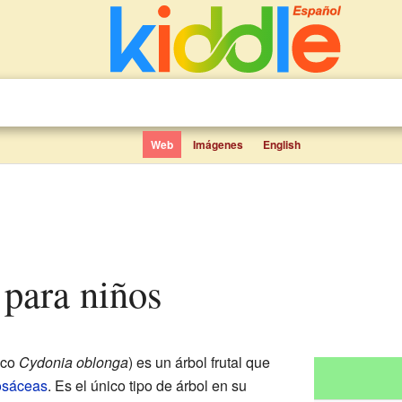
Web
Imágenes
English
 para niños
ico
Cydonia oblonga
) es un árbol frutal que
sáceas
. Es el único tipo de árbol en su