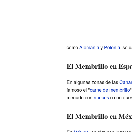
como
Alemania
y
Polonia
, se 
El Membrillo en Esp
En algunas zonas de las
Canar
famoso el "
carne de membrillo
"
menudo con
nueces
o con ques
El Membrillo en Méx