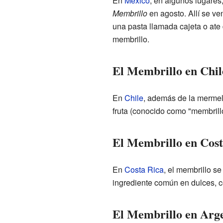
En
México
, en algunos lugares
Membrillo
en agosto. Allí se v
una pasta llamada cajeta o ate
membrillo.
El Membrillo en Chil
En
Chile
, además de la mermela
fruta (conocido como "membril
El Membrillo en Cost
En
Costa Rica
, el membrillo se
ingrediente común en dulces, c
El Membrillo en Arg