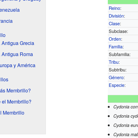
Reino
:
Venezuela
División
:
rancia
Clase
:
Subclase:
llo
Orden
:
a Antigua Grecia
Familia
:
la Antigua Roma
Subfamilia:
Tribu
:
Europa y América
Subtribu:
Género
:
llos
Especie
:
ás Membrillo?
 el Membrillo?
Cydonia co
 Membrillo
Cydonia cyd
Cydonia eu
Cydonia mal