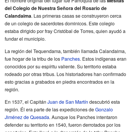
El nombre original del lugar fue Parroquia de las
Mesitas
del Colegio de Nuestra Señora del Rosario de
Calandaima
. Las primeras casas se construyeron cerca
de un colegio de sacerdotes dominicos. Este colegio
estaba dirigido por fray Cristóbal de Torres, quien ayudó a
fundar el municipio.
La región del Tequendama, también llamada Calandaima,
fue hogar de la tribu de los
Panches
. Estos indígenas eran
conocidos por su espíritu valiente. Su territorio estaba
rodeado por otras tribus. Los historiadores han confirmado
esto gracias a grabados en piedra encontrados en la
región.
En 1537, el Capitán
Juan de San Martín
descubrió esta
región. Él era parte de las expediciones de
Gonzalo
Jiménez de Quesada
. Aunque los Panches intentaron
defender su territorio en 1540, fueron derrotados por los