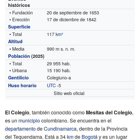
históricos
• Fundación
20 de septiembre de 1653
• Erección
17 de diciembre de 1842
Superficie
• Total
117
km²
Altitud
• Media
990 m s. n. m.
Población
(2025)
• Total
29 955 hab.
• Urbana
15 190 hab.
Colegiuno-a
Gentilicio
UTC
-5
Huso horario
Sitio web oficial
El Colegio
, también conocido como
Mesitas del Colegio
,
es un
municipio
colombiano. Se encuentra en el
departamento
de
Cundinamarca
, dentro de la Provincia
del Tequendama. Está a 34
km
de
Bogotá
y es un lugar