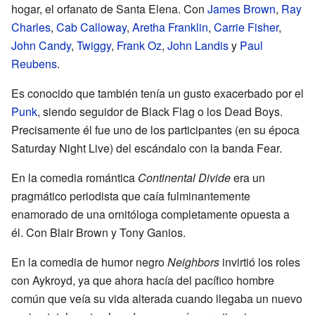
hogar, el orfanato de Santa Elena. Con
James Brown
,
Ray
Charles
,
Cab Calloway
,
Aretha Franklin
,
Carrie Fisher
,
John Candy
,
Twiggy
,
Frank Oz
,
John Landis
y
Paul
Reubens
.
Es conocido que también tenía un gusto exacerbado por el
Punk
, siendo seguidor de Black Flag o los Dead Boys.
Precisamente él fue uno de los participantes (en su época
Saturday Night Live) del escándalo con la banda Fear.
En la comedia romántica
Continental Divide
era un
pragmático periodista que caía fulminantemente
enamorado de una ornitóloga completamente opuesta a
él. Con Blair Brown y Tony Ganios.
En la comedia de humor negro
Neighbors
invirtió los roles
con Aykroyd, ya que ahora hacía del pacífico hombre
común que veía su vida alterada cuando llegaba un nuevo