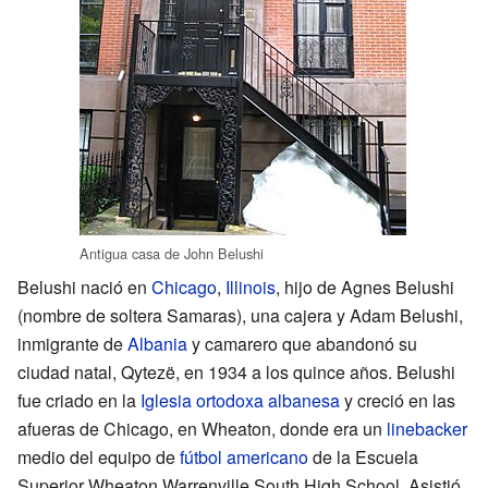
Antigua casa de John Belushi
Belushi nació en
Chicago
,
Illinois
, hijo de Agnes Belushi
(nombre de soltera Samaras), una cajera y Adam Belushi,
inmigrante de
Albania
y camarero que abandonó su
ciudad natal, Qytezë, en 1934 a los quince años. Belushi
fue criado en la
Iglesia ortodoxa albanesa
y creció en las
afueras de Chicago, en Wheaton, donde era un
linebacker
medio del equipo de
fútbol americano
de la Escuela
Superior Wheaton Warrenville South High School. Asistió