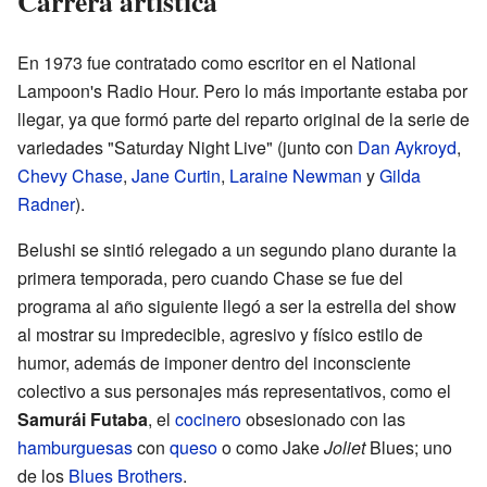
Carrera artística
En 1973 fue contratado como escritor en el National
Lampoon's Radio Hour. Pero lo más importante estaba por
llegar, ya que formó parte del reparto original de la serie de
variedades "Saturday Night Live" (junto con
Dan Aykroyd
,
Chevy Chase
,
Jane Curtin
,
Laraine Newman
y
Gilda
Radner
).
Belushi se sintió relegado a un segundo plano durante la
primera temporada, pero cuando Chase se fue del
programa al año siguiente llegó a ser la estrella del show
al mostrar su impredecible, agresivo y físico estilo de
humor, además de imponer dentro del inconsciente
colectivo a sus personajes más representativos, como el
Samurái Futaba
, el
cocinero
obsesionado con las
hamburguesas
con
queso
o como Jake
Joliet
Blues; uno
de los
Blues Brothers
.