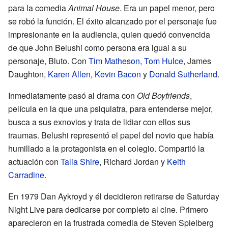
para la comedia
Animal House
. Era un papel menor, pero
se robó la función. El éxito alcanzado por el personaje fue
impresionante en la audiencia, quien quedó convencida
de que John Belushi como persona era igual a su
personaje, Bluto. Con
Tim Matheson
,
Tom Hulce
, James
Daughton,
Karen Allen
,
Kevin Bacon
y
Donald Sutherland
.
Inmediatamente pasó al drama con
Old Boyfriends
,
película en la que una psiquiatra, para entenderse mejor,
busca a sus exnovios y trata de lidiar con ellos sus
traumas. Belushi representó el papel del novio que había
humillado a la protagonista en el colegio. Compartió la
actuación con
Talia Shire
, Richard Jordan y
Keith
Carradine
.
En 1979 Dan Aykroyd y él decidieron retirarse de Saturday
Night Live para dedicarse por completo al cine. Primero
aparecieron en la frustrada comedia de Steven Spielberg