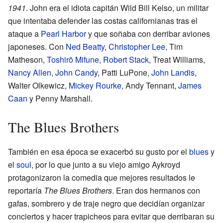
1941
. John era el idiota capitán Wild Bill Kelso, un militar
que intentaba defender las costas californianas tras el
ataque a
Pearl Harbor
y que soñaba con derribar aviones
japoneses. Con
Ned Beatty
,
Christopher Lee
, Tim
Matheson,
Toshirō Mifune
,
Robert Stack
, Treat Williams,
Nancy Allen
,
John Candy
, Patti LuPone,
John Landis
,
Walter Olkewicz,
Mickey Rourke
, Andy Tennant,
James
Caan
y Penny Marshall.
The Blues Brothers
También en esa época se exacerbó su gusto por el
blues
y
el
soul
, por lo que junto a su viejo amigo Aykroyd
protagonizaron la comedia que mejores resultados le
reportaría
The Blues Brothers
. Eran dos hermanos con
gafas, sombrero y de traje negro que decidían organizar
conciertos y hacer trapicheos para evitar que derribaran su