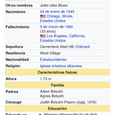
Jake Blues
Otros nombres
Joliet
24 de enero
de
1949
Nacimiento
Chicago
,
Illinois
,
Estados Unidos
5 de marzo
de
1982
Fallecimiento
(33 años)
Los Ángeles
,
California
,
Estados Unidos
Cementerio Abel Hill,
Chilmark
Sepultura
West Village
Residencia
Estadounidense
Nacionalidad
Iglesia ortodoxa albanesa
Religión
Características físicas
1,73 m
Altura
Familia
Adam Belushi
Padres
Agnes Belushi
Judith Belushi-Pisano (
matr.
1976)
Cónyuge
Educación
Wheaton Warrenville South High
Educado en