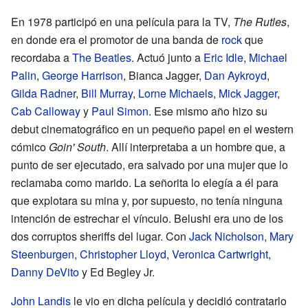
En 1978 participó en una película para la TV,
The Rutles
,
en donde era el promotor de una banda de
rock
que
recordaba a
The Beatles
. Actuó junto a
Eric Idle
,
Michael
Palin
,
George Harrison
, Bianca Jagger,
Dan Aykroyd
,
Gilda Radner
,
Bill Murray
,
Lorne Michaels
,
Mick Jagger
,
Cab Calloway
y
Paul Simon
. Ese mismo año hizo su
debut cinematográfico en un pequeño papel en el western
cómico
Goin' South
. Allí interpretaba a un hombre que, a
punto de ser ejecutado, era salvado por una mujer que lo
reclamaba como marido. La señorita lo elegía a él para
que explotara su mina y, por supuesto, no tenía ninguna
intención de estrechar el vínculo. Belushi era uno de los
dos corruptos sheriffs del lugar. Con
Jack Nicholson
,
Mary
Steenburgen
,
Christopher Lloyd
,
Veronica Cartwright
,
Danny DeVito
y Ed Begley Jr.
John Landis
le vio en dicha película y decidió contratarlo