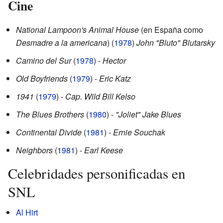
Cine
National Lampoon's Animal House
(en España como
Desmadre a la americana
) (
1978
)
John "Bluto" Blutarsky
Camino del Sur
(
1978
) -
Hector
Old Boyfriends
(
1979
) -
Eric Katz
1941
(
1979
) -
Cap. Wild Bill Kelso
The Blues Brothers
(
1980
) -
"Joliet" Jake Blues
Continental Divide
(
1981
) -
Ernie Souchak
Neighbors
(
1981
) -
Earl Keese
Celebridades personificadas en
SNL
Al Hirt