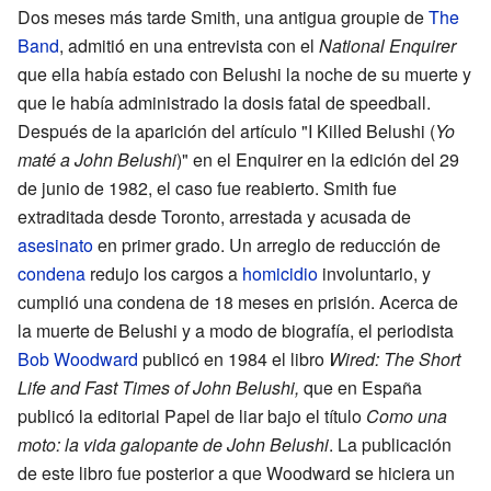
Dos meses más tarde Smith, una antigua groupie de
The
Band
, admitió en una entrevista con el
National Enquirer
que ella había estado con Belushi la noche de su muerte y
que le había administrado la dosis fatal de speedball.
Después de la aparición del artículo "I Killed Belushi (
Yo
maté a John Belushi
)" en el Enquirer en la edición del 29
de junio de 1982, el caso fue reabierto. Smith fue
extraditada desde Toronto, arrestada y acusada de
asesinato
en primer grado. Un arreglo de reducción de
condena
redujo los cargos a
homicidio
involuntario, y
cumplió una condena de 18 meses en prisión. Acerca de
la muerte de Belushi y a modo de biografía, el periodista
Bob Woodward
publicó en 1984 el libro
Wired: The Short
Life and Fast Times of John Belushi,
que en España
publicó la editorial Papel de liar bajo el título
Como una
moto: la vida galopante de John Belushi
. La publicación
de este libro fue posterior a que Woodward se hiciera un