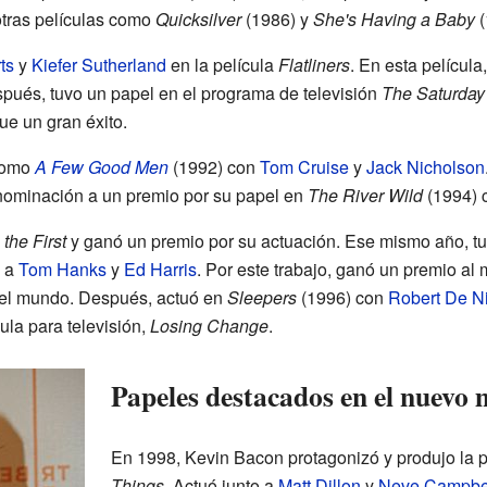
otras películas como
Quicksilver
(1986) y
She's Having a Baby
(
ts
y
Kiefer Sutherland
en la película
Flatliners
. En esta películ
pués, tuvo un papel en el programa de televisión
The Saturday 
ue un gran éxito.
 como
A Few Good Men
(1992) con
Tom Cruise
y
Jack Nicholson
 nominación a un premio por su papel en
The River Wild
(1994) 
the First
y ganó un premio por su actuación. Ese mismo año, tu
o a
Tom Hanks
y
Ed Harris
. Por este trabajo, ganó un premio al 
 el mundo. Después, actuó en
Sleepers
(1996) con
Robert De N
ula para televisión,
Losing Change
.
Papeles destacados en el nuevo 
En 1998, Kevin Bacon protagonizó y produjo la 
Things
. Actuó junto a
Matt Dillon
y
Neve Campbe