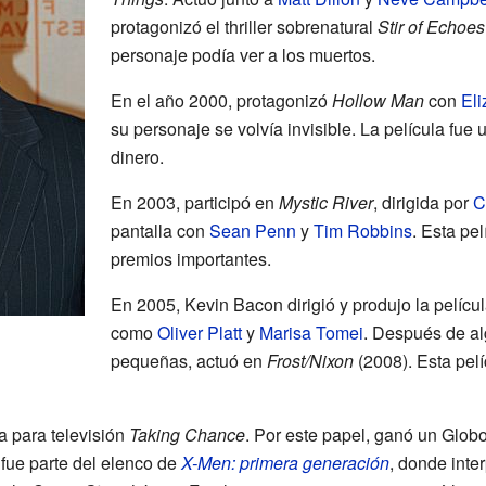
protagonizó el thriller sobrenatural
Stir of Echoes
personaje podía ver a los muertos.
En el año 2000, protagonizó
Hollow Man
con
El
su personaje se volvía invisible. La película fue
dinero.
En 2003, participó en
Mystic River
, dirigida por
C
pantalla con
Sean Penn
y
Tim Robbins
. Esta pe
premios importantes.
En 2005, Kevin Bacon dirigió y produjo la pelícu
como
Oliver Platt
y
Marisa Tomei
. Después de a
pequeñas, actuó en
Frost/Nixon
(2008). Esta pel
a para televisión
Taking Chance
. Por este papel, ganó un Glob
 fue parte del elenco de
X-Men: primera generación
, donde inte