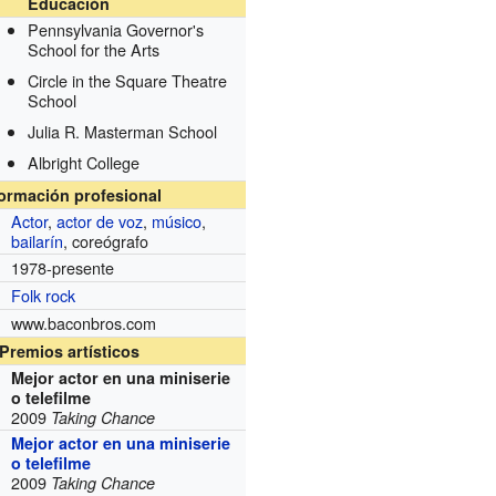
Educación
Pennsylvania Governor's
School for the Arts
Circle in the Square Theatre
School
Julia R. Masterman School
Albright College
formación profesional
Actor
,
actor de voz
,
músico
,
bailarín
, coreógrafo
1978-presente
Folk rock
www.baconbros.com
Premios artísticos
Mejor actor en una miniserie
o telefilme
2009
Taking Chance
Mejor actor en una miniserie
o telefilme
2009
Taking Chance