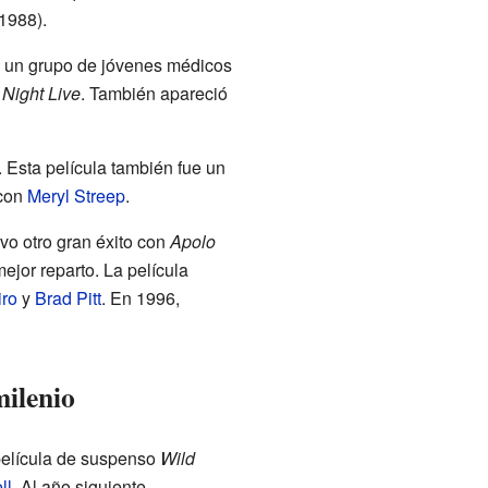
1988).
a, un grupo de jóvenes médicos
Night Live
. También apareció
. Esta película también fue un
con
Meryl Streep
.
vo otro gran éxito con
Apolo
mejor reparto. La película
iro
y
Brad Pitt
. En 1996,
milenio
película de suspenso
Wild
ll
. Al año siguiente,