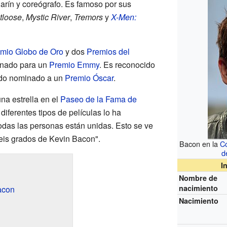
larín y coreógrafo. Es famoso por sus
tloose
,
Mystic River
,
Tremors
y
X-Men:
mio Globo de Oro
y dos
Premios del
inado para un
Premio Emmy
. Es reconocido
sido nominado a un
Premio Óscar
.
na estrella en el
Paseo de la Fama de
 diferentes tipos de películas lo ha
odas las personas están unidas. Esto se ve
eis grados de Kevin Bacon".
Bacon en la
C
d
I
Nombre de
nacimiento
acon
Nacimiento