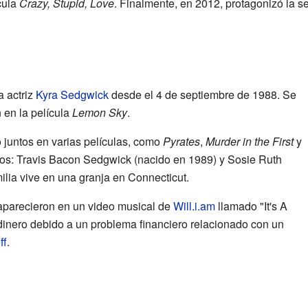
cula
Crazy, Stupid, Love
. Finalmente, en 2012, protagonizó la se
 actriz
Kyra Sedgwick
desde el 4 de septiembre de 1988. Se
 en la película
Lemon Sky
.
juntos en varias películas, como
Pyrates
,
Murder in the First
y
jos: Travis Bacon Sedgwick (nacido en 1989) y Sosie Ruth
ilia vive en una granja en Connecticut.
parecieron en un video musical de
Will.i.am
llamado "It's A
inero debido a un problema financiero relacionado con un
ff
.