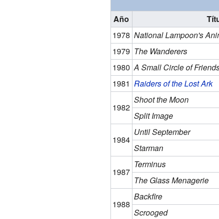
Año
Tít
1978
National Lampoon's An
1979
The Wanderers
1980
A Small Circle of Friend
1981
Raiders of the Lost Ark
Shoot the Moon
1982
Split Image
Until September
1984
Starman
Terminus
1987
The Glass Menagerie
Backfire
1988
Scrooged