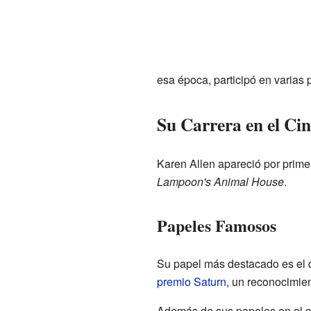
esa época, participó en varias 
Su Carrera en el Cin
Karen Allen apareció por primer
Lampoon's Animal House
.
Papeles Famosos
Su papel más destacado es el
premio Saturn
, un reconocimien
Además de sus papeles en el ci