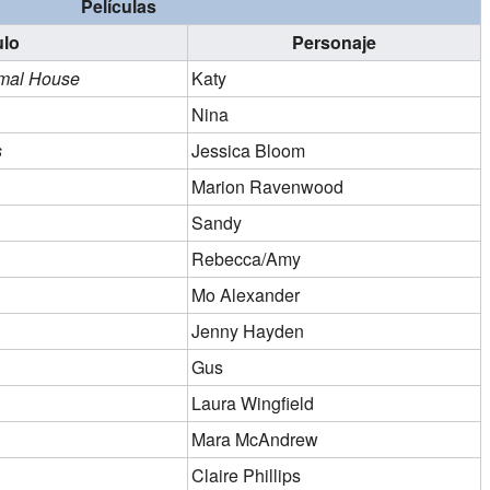
Películas
ulo
Personaje
imal House
Katy
Nina
s
Jessica Bloom
Marion Ravenwood
Sandy
Rebecca/Amy
Mo Alexander
Jenny Hayden
Gus
Laura Wingfield
Mara McAndrew
Claire Phillips