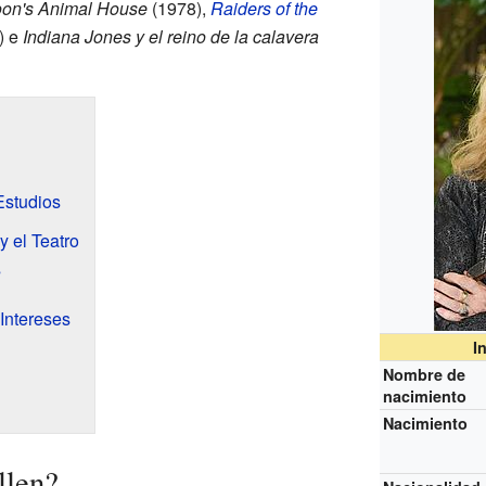
oon's Animal House
(1978),
Raiders of the
) e
Indiana Jones y el reino de la calavera
Estudios
y el Teatro
s
Intereses
I
Nombre de
nacimiento
Nacimiento
llen?