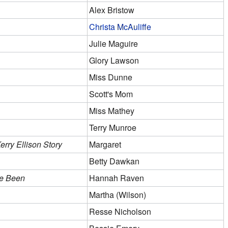
Alex Bristow
Christa McAuliffe
Julie Maguire
Glory Lawson
Miss Dunne
Scott's Mom
Miss Mathey
Terry Munroe
rry Ellison Story
Margaret
Betty Dawkan
ve Been
Hannah Raven
Martha (Wilson)
Resse Nicholson