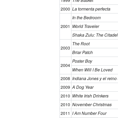
1999
The Basket
2000
La tormenta perfecta
In the Bedroom
2001
World Traveler
Shaka Zulu: The Citadel
The Root
2003
Briar Patch
Poster Boy
2004
When Will I Be Loved
2008
Indiana Jones y el reino 
2009
A Dog Year
2010
White Irish Drinkers
2010
November Christmas
2011
I Am Number Four