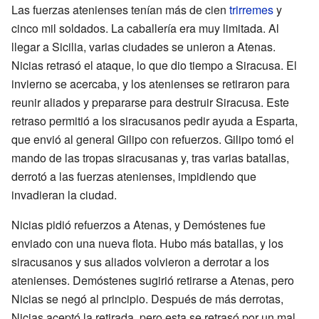
Las fuerzas atenienses tenían más de cien
trirremes
y
cinco mil soldados. La caballería era muy limitada. Al
llegar a Sicilia, varias ciudades se unieron a Atenas.
Nicias retrasó el ataque, lo que dio tiempo a Siracusa. El
invierno se acercaba, y los atenienses se retiraron para
reunir aliados y prepararse para destruir Siracusa. Este
retraso permitió a los siracusanos pedir ayuda a Esparta,
que envió al general Gilipo con refuerzos. Gilipo tomó el
mando de las tropas siracusanas y, tras varias batallas,
derrotó a las fuerzas atenienses, impidiendo que
invadieran la ciudad.
Nicias pidió refuerzos a Atenas, y Demóstenes fue
enviado con una nueva flota. Hubo más batallas, y los
siracusanos y sus aliados volvieron a derrotar a los
atenienses. Demóstenes sugirió retirarse a Atenas, pero
Nicias se negó al principio. Después de más derrotas,
Nicias aceptó la retirada, pero esta se retrasó por un mal