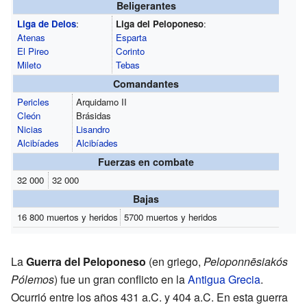
Beligerantes
Liga de Delos
:
Liga del Peloponeso
:
Atenas
Esparta
El Pireo
Corinto
Mileto
Tebas
Comandantes
Pericles
Arquidamo II
Cleón
Brásidas
Nicias
Lisandro
Alcibíades
Alcibíades
Fuerzas en combate
32 000
32 000
Bajas
16 800 muertos y heridos
5700 muertos y heridos
La
Guerra del Peloponeso
(en griego,
Peloponnēsiakós
Pólemos
) fue un gran conflicto en la
Antigua Grecia
.
Ocurrió entre los años 431 a.C. y 404 a.C. En esta guerra