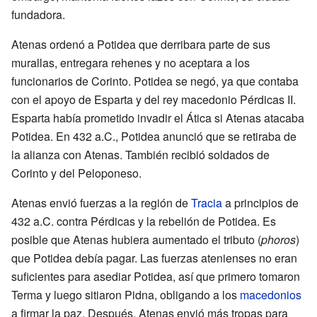
fundadora.
Atenas ordenó a Potidea que derribara parte de sus
murallas, entregara rehenes y no aceptara a los
funcionarios de Corinto. Potidea se negó, ya que contaba
con el apoyo de Esparta y del rey macedonio Pérdicas II.
Esparta había prometido invadir el Ática si Atenas atacaba
Potidea. En 432 a.C., Potidea anunció que se retiraba de
la alianza con Atenas. También recibió soldados de
Corinto y del Peloponeso.
Atenas envió fuerzas a la región de
Tracia
a principios de
432 a.C. contra Pérdicas y la rebelión de Potidea. Es
posible que Atenas hubiera aumentado el tributo (
phoros
)
que Potidea debía pagar. Las fuerzas atenienses no eran
suficientes para asediar Potidea, así que primero tomaron
Terma y luego sitiaron Pidna, obligando a los
macedonios
a firmar la paz. Después, Atenas envió más tropas para