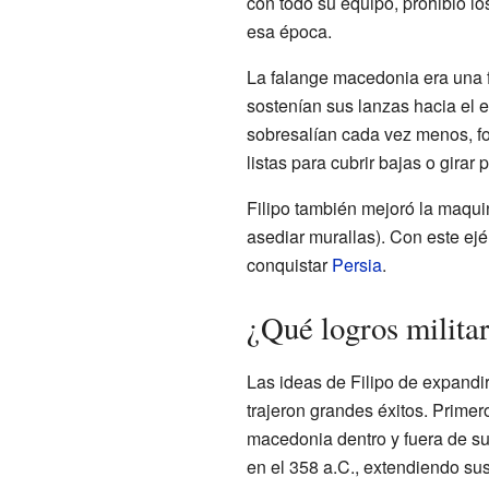
con todo su equipo, prohibió lo
esa época.
La falange macedonia era una fo
sostenían sus lanzas hacia el e
sobresalían cada vez menos, for
listas para cubrir bajas o girar
Filipo también mejoró la maquin
asediar murallas). Con este ejé
conquistar
Persia
.
¿Qué logros militar
Las ideas de Filipo de expandir
trajeron grandes éxitos. Primer
macedonia dentro y fuera de su
en el 358 a.C., extendiendo su