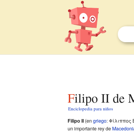
Filipo II d
Enciclopedia para niños
Filipo II
(en
griego
: Φίλιππος 
un importante rey de
Macedoni