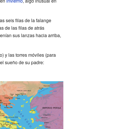
s en
invierno
, algo inusual en
s seis filas de la falange
 de las filas de atrás
enían sus lanzas hacia arriba,
) y las torres móviles (para
 el sueño de su padre: