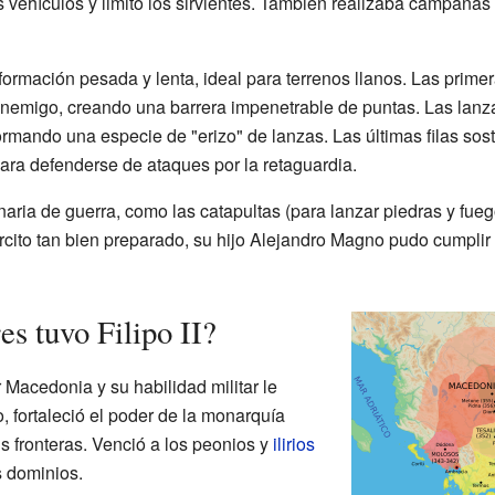
s vehículos y limitó los sirvientes. También realizaba campaña
rmación pesada y lenta, ideal para terrenos llanos. Las primera
nemigo, creando una barrera impenetrable de puntas. Las lanzas
mando una especie de "erizo" de lanzas. Las últimas filas sost
 para defenderse de ataques por la retaguardia.
aria de guerra, como las catapultas (para lanzar piedras y fuego
rcito tan bien preparado, su hijo Alejandro Magno pudo cumplir
es tuvo Filipo II?
 Macedonia y su habilidad militar le
o, fortaleció el poder de la monarquía
s fronteras. Venció a los peonios y
ilirios
s dominios.