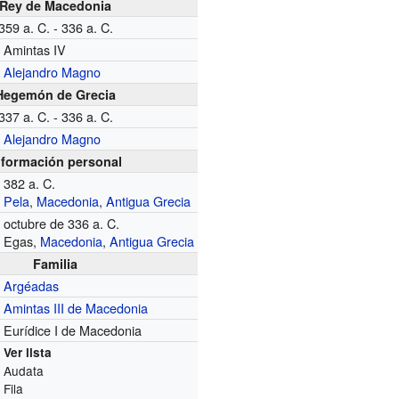
Rey de Macedonia
359 a. C. - 336 a. C.
Amintas IV
Alejandro Magno
Hegemón de Grecia
337 a. C. - 336 a. C.
Alejandro Magno
nformación personal
382 a. C.
Pela
,
Macedonia
,
Antigua Grecia
octubre de 336 a. C.
Egas,
Macedonia
,
Antigua Grecia
Familia
Argéadas
Amintas III de Macedonia
Eurídice I de Macedonia
Ver lista
Audata
Fila