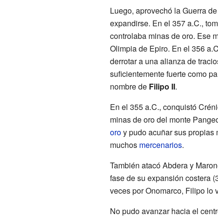
Luego, aprovechó la Guerra de 
expandirse. En el 357 a.C., tom
controlaba minas de oro. Ese m
Olimpia de Epiro. En el 356 a.
derrotar a una alianza de tracios,
suficientemente fuerte como pa
nombre de
Filipo II
.
En el 355 a.C., conquistó Crénid
minas de oro del monte Pangeo.
oro
y pudo acuñar sus propias m
muchos
mercenarios
.
También atacó Abdera y Maron
fase de su expansión costera (
veces por Onomarco, Filipo lo 
No pudo avanzar hacia el centr