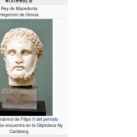
Φίλιππος Β'
Rey de Macedonia
Hegemón de Grecia
ármol de Filipo II del
período
 Se encuentra en la Gliptoteca Ny
Carlsberg