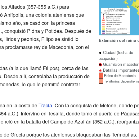
los Aliados (357-355 a.C.) para
ó Anfípolis, una colonia ateniense que
ismo año, se casó con la princesa
C., conquistó Pidna y Potidea. Después de
 ilirios y peonios, Filipo se sintió lo
Extensión del reino 
ra proclamarse rey de Macedonia, con el
Ciudad (fecha de
ocupación)
Guarnición macedon
as (a la que llamó Filipos), cerca de las
Batallas importante
 Desde allí, controlaba la producción de
Reino de Macedonia
Territorios dependient
onedas, lo que le permitió contratar
ea en la costa de
Tracia
. Con la conquista de Metone, donde per
354 a.C.). Intervino en Tesalia, donde tomó el puerto de Págas
venció en la batalla del Campo de Azafrán (352 a.C.), reorganiz
o de Grecia porque los atenienses bloqueaban las Termópilas. E