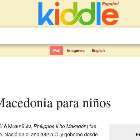
Web
Imágenes
English
e Macedonia para niños
Βʹ ὁ Μακεδών,
Phílippos II ho Makedṓn
) fue
a
. Nació en el año 382 a.C. y gobernó desde
F