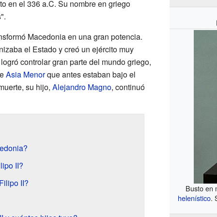
nto en el 336 a.C. Su nombre en griego
".
ransformó Macedonia en una gran potencia.
nizaba el Estado y creó un ejército muy
 logró controlar gran parte del mundo griego,
de
Asia Menor
que antes estaban bajo el
uerte, su hijo,
Alejandro Magno
, continuó
cedonia?
ipo II?
ilipo II?
Busto en m
helenístico
.