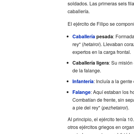
soldados. Las primeras seis fil
caballería.
El ejército de Filipo se compon
Caballería
pesada
: Formada
rey" (
hetairoi
). Llevaban cora
expertos en la carga frontal.
Caballería ligera
: Su misión 
de la falange.
Infantería
: Incluía a la gent
Falange
: Aquí estaban los 
Combatían de frente, sin sepa
a pie del rey" (
pezhetairoi
).
Al principio, el ejército tenía
otros ejércitos griegos en orga