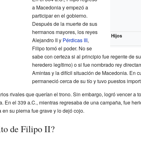
a Macedonia y empezó a
participar en el gobierno.
Después de la muerte de sus
hermanos mayores, los reyes
Hijos
Alejandro II y
Pérdicas III
,
Filipo tomó el poder. No se
sabe con certeza si al principio fue regente de s
heredero legítimo) o si fue nombrado rey directa
Amintas y la difícil situación de Macedonia. En 
permaneció cerca de su tío y tuvo puestos import
rios rivales que querían el trono. Sin embargo, logró vencer a to
 En el 339 a.C., mientras regresaba de una campaña, fue herido
a en su pierna fue grave y lo dejó cojo.
to de Filipo II?