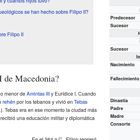
I y cuántos hijos tuvo?
eológicos se han hecho sobre Filipo II?
Predecesor
Sucesor
e Filipo II
Sucesor
I
Nacimiento
II de Macedonia?
Fallecimiento
ijo menor de
Amintas III
y Eurídice I. Cuando
Dinastía
o
rehén
por los tebanos y vivió en
Tebas
Padre
.). Tebas era en ese momento la ciudad más
Madre
 recibió una educación militar y diplomática
Consorte
En el 364 a.C., Filipo regresó