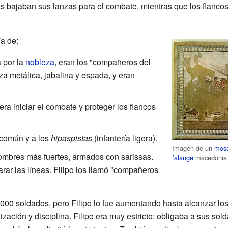
as bajaban sus lanzas para el combate, mientras que los flancos
ía de:
 por la
nobleza
, eran los "compañeros del
za metálica, jabalina y espada, y eran
era iniciar el combate y proteger los flancos
e común y a los
hipaspistas
(infantería ligera).
Imagen de un
mos
hombres más fuertes, armados con sarissas.
falange
macedonia l
rar las líneas. Filipo los llamó "compañeros
 10.000 soldados, pero Filipo lo fue aumentando hasta alcanzar l
nización y disciplina. Filipo era muy estricto: obligaba a sus so