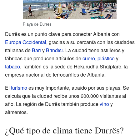
Playa de Durrës
Durrës es un punto clave para conectar Albania con
Europa Occidental
, gracias a su cercanía con las ciudades
italianas de
Bari
y
Brindisi
. La ciudad tiene astilleros y
fábricas que producen artículos de
cuero
,
plástico
y
tabaco
. También es la sede de Hekurudha Shqiptare, la
empresa nacional de ferrocarriles de Albania.
El
turismo
es muy importante, atraído por sus playas. Se
calcula que la ciudad recibe unos 600.000 visitantes al
año. La región de Durrës también produce
vino
y
alimentos.
¿Qué tipo de clima tiene Durrës?