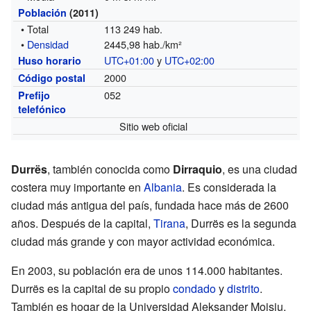
Población
(2011)
• Total
113 249 hab.
•
Densidad
2445,98 hab./km²
UTC+01:00
y
UTC+02:00
Huso horario
2000
Código postal
052
Prefijo
telefónico
Sitio web oficial
Durrës
, también conocida como
Dirraquio
, es una ciudad
costera muy importante en
Albania
. Es considerada la
ciudad más antigua del país, fundada hace más de 2600
años. Después de la capital,
Tirana
, Durrës es la segunda
ciudad más grande y con mayor actividad económica.
En 2003, su población era de unos 114.000 habitantes.
Durrës es la capital de su propio
condado
y
distrito
.
También es hogar de la Universidad Aleksander Moisiu,