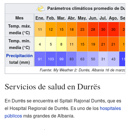
Parámetros climáticos promedio de Dur
Mes
Ene.
Feb.
Mar.
Abr.
May.
Jun.
Jul.
Ago.
Sep.
Temp. máx.
11
12
15
18
23
28
30
30
26
media (°C)
Temp. mín.
4
5
8
11
15
19
21
21
17
media (°C)
Precipitación
91
103
99
83
63
50
31
43
118
total (mm)
Fuente:
My Weather 2: Durrës, Albania
16 de marzo d
Servicios de salud en Durrës
En Durrës se encuentra el Spitali Rajonal Durrës, que es
el Hospital Regional de Durrës. Es uno de los
hospitales
públicos
más grandes de Albania.