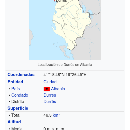
Durrës
Localización de Durrës en Albania
41°18′48″N
19°26′45″E
Coordenadas
Ciudad
Entidad
•
País
Albania
•
Condado
Durrës
• Distrito
Durrës
Superficie
• Total
46,3
km²
Altitud
• Media
0 m s. n. m.