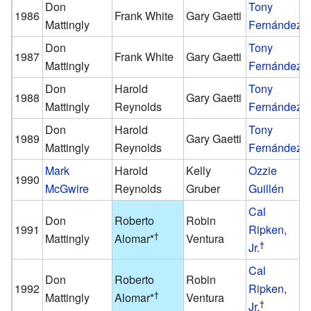
Don
Tony
1986
Frank White
Gary Gaetti
Mattingly
Fernández
Don
Tony
1987
Frank White
Gary Gaetti
Mattingly
Fernández
Don
Harold
Tony
1988
Gary Gaetti
Mattingly
Reynolds
Fernández
Don
Harold
Tony
1989
Gary Gaetti
Mattingly
Reynolds
Fernández
Mark
Harold
Kelly
Ozzie
1990
McGwire
Reynolds
Gruber
Guillén
Cal
Don
Roberto
Robin
1991
Ripken,
†
Mattingly
Alomar
*
Ventura
†
Jr.
Cal
Don
Roberto
Robin
1992
Ripken,
†
Mattingly
Alomar
*
Ventura
†
Jr.