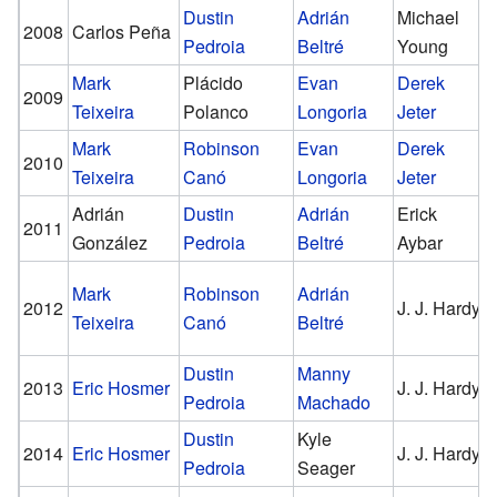
Dustin
Adrián
Michael
2008
Carlos Peña
Pedroia
Beltré
Young
Mark
Plácido
Evan
Derek
2009
Teixeira
Polanco
Longoria
Jeter
Mark
Robinson
Evan
Derek
2010
Teixeira
Canó
Longoria
Jeter
Adrián
Dustin
Adrián
Erick
2011
González
Pedroia
Beltré
Aybar
Mark
Robinson
Adrián
2012
J. J. Hardy
Teixeira
Canó
Beltré
Dustin
Manny
2013
Eric Hosmer
J. J. Hardy
Pedroia
Machado
Dustin
Kyle
2014
Eric Hosmer
J. J. Hardy
Pedroia
Seager