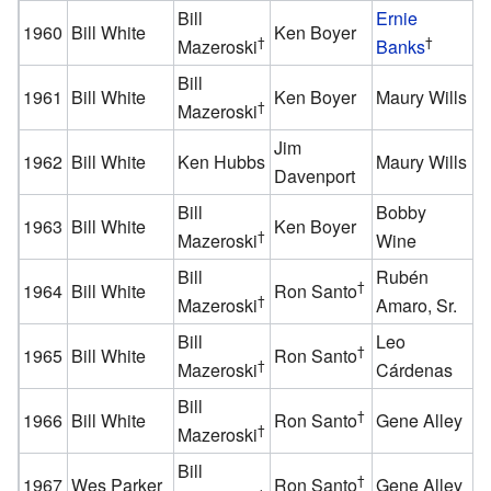
Bill
Ernie
H
1960
Bill White
Ken Boyer
†
†
Mazeroski
Banks
A
Bill
V
1961
Bill White
Ken Boyer
Maury Wills
†
Mazeroski
P
Jim
1962
Bill White
Ken Hubbs
Maury Wills
B
Davenport
Bill
Bobby
1963
Bill White
Ken Boyer
C
†
Mazeroski
Wine
Bill
Rubén
†
1964
Bill White
Ron Santo
C
†
Mazeroski
Amaro, Sr.
Bill
Leo
†
1965
Bill White
Ron Santo
C
†
Mazeroski
Cárdenas
Bill
†
1966
Bill White
Ron Santo
Gene Alley
C
†
Mazeroski
Bill
†
1967
Wes Parker
Ron Santo
Gene Alley
C