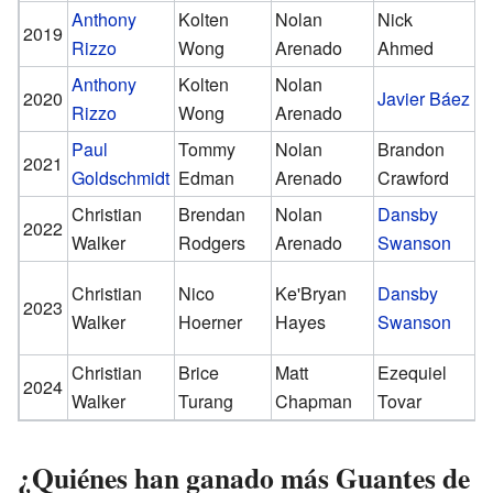
Anthony
Kolten
Nolan
Nick
D
2019
Rizzo
Wong
Arenado
Ahmed
P
Anthony
Kolten
Nolan
T
2020
Javier Báez
Rizzo
Wong
Arenado
O
Paul
Tommy
Nolan
Brandon
T
2021
Goldschmidt
Edman
Arenado
Crawford
O
Christian
Brendan
Nolan
Dansby
2022
I
Walker
Rodgers
Arenado
Swanson
Christian
Nico
Ke'Bryan
Dansby
2023
I
Walker
Hoerner
Hayes
Swanson
Christian
Brice
Matt
Ezequiel
2024
I
Walker
Turang
Chapman
Tovar
¿Quiénes han ganado más Guantes de