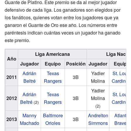
Guante de Platino. Este premio se da al mejor jugador
defensivo de cada liga. Los ganadores son elegidos por
los fanáticos, quienes votan entre los jugadores que ya
ganaron el Guante de Oro ese año. Los números entre
paréntesis indican cuántas veces un jugador ha ganado
este premio.
Liga Americana
Liga Nacio
Año
Jugador
Equipo
Posición
Jugador
Equipo
Adrián
Texas
Yadier
St. Louis
2011
3B
Beltré
Rangers
Molina
Cardinal
Yadier
Adrián
Texas
St. Louis
2012
3B
Molina
Beltré
Rangers
Cardinal
(2)
(2)
Manny
Baltimore
Andrelton
Atlanta
2013
3B
Machado
Orioles
Simmons
Braves