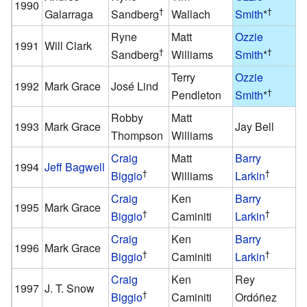
1990
†
†
Galarraga
Sandberg
Wallach
Smith
*
B
Ryne
Matt
Ozzie
B
1991
Will Clark
†
†
Sandberg
Williams
Smith
*
B
Terry
Ozzie
B
1992
Mark Grace
José Lind
†
Pendleton
Smith
*
B
Robby
Matt
B
1993
Mark Grace
Jay Bell
Thompson
Williams
B
Craig
Matt
Barry
B
1994
Jeff Bagwell
†
†
Biggio
Williams
Larkin
B
Craig
Ken
Barry
R
1995
Mark Grace
†
†
Biggio
Caminiti
Larkin
M
Craig
Ken
Barry
B
1996
Mark Grace
†
†
Biggio
Caminiti
Larkin
B
Craig
Ken
Rey
B
1997
J. T. Snow
†
Biggio
Caminiti
Ordóñez
B