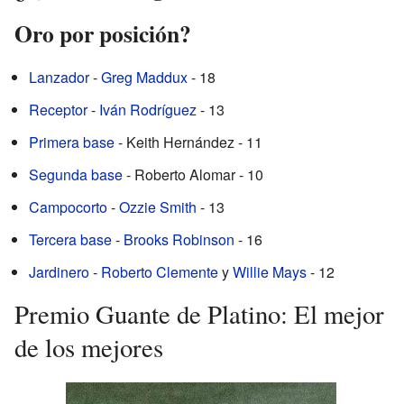
Oro por posición?
Lanzador
-
Greg Maddux
- 18
Receptor
-
Iván Rodríguez
- 13
Primera base
- Keith Hernández - 11
Segunda base
- Roberto Alomar - 10
Campocorto
-
Ozzie Smith
- 13
Tercera base
-
Brooks Robinson
- 16
Jardinero
-
Roberto Clemente
y
Willie Mays
- 12
Premio Guante de Platino: El mejor
de los mejores