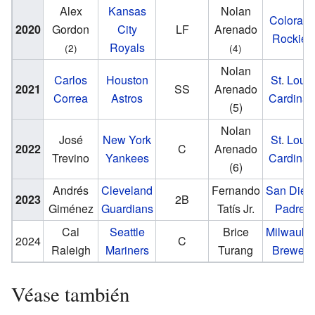
Alex
Kansas
Nolan
Colorad
2020
Gordon
City
LF
Arenado
Rockies
Royals
(2)
(4)
Nolan
Carlos
Houston
St
.
Louis
2021
SS
Arenado
Correa
Astros
Cardinal
(5)
Nolan
José
New York
St
.
Louis
2022
C
Arenado
Trevino
Yankees
Cardinal
(6)
Andrés
Cleveland
Fernando
San Dieg
2023
2B
Giménez
Guardians
Tatís Jr.
Padres
Cal
Seattle
Brice
Milwauke
2024
C
Raleigh
Mariners
Turang
Brewers
Véase también