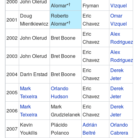
2000
John Olerud
†
Alomar
*
Fryman
Vizquel
Doug
Roberto
Eric
Omar
2001
†
Mientkiewicz
Alomar
*
Chavez
Vizquel
Eric
Alex
2002
John Olerud
Bret Boone
Chavez
Rodriguez
Eric
Alex
2003
John Olerud
Bret Boone
Chavez
Rodriguez
Eric
Derek
2004
Darin Erstad
Bret Boone
Chavez
Jeter
Mark
Orlando
Eric
Derek
2005
Teixeira
Hudson
Chavez
Jeter
Mark
Mark
Eric
Derek
2006
Teixeira
Grudzielanek
Chavez
Jeter
Kevin
Plácido
Adrián
Orlando
2007
Youkilis
Polanco
Beltré
Cabrera