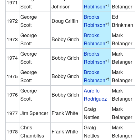
1971
†
Scott
Johnson
Robinson
*
Belanger
George
Brooks
Ed
1972
Doug Griffin
†
Scott
Robinson
*
Brinkman
George
Brooks
Mark
1973
Bobby Grich
†
Scott
Robinson
*
Belanger
George
Brooks
Mark
1974
Bobby Grich
†
Scott
Robinson
*
Belanger
George
Brooks
Mark
1975
Bobby Grich
†
Scott
Robinson
*
Belanger
George
Aurelio
Mark
1976
Bobby Grich
Scott
Rodríguez
Belanger
Graig
Mark
1977
Jim Spencer
Frank White
Nettles
Belanger
Chris
Graig
Mark
1978
Frank White
Chambliss
Nettles
Belanger