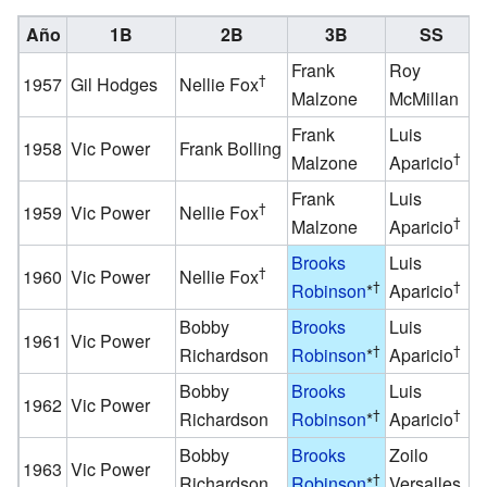
Año
1B
2B
3B
SS
Frank
Roy
†
1957
Gil Hodges
Nellie Fox
Malzone
McMillan
Frank
Luis
1958
Vic Power
Frank Bolling
†
Malzone
Aparicio
Frank
Luis
†
1959
Vic Power
Nellie Fox
†
Malzone
Aparicio
Brooks
Luis
†
1960
Vic Power
Nellie Fox
†
†
Robinson
*
Aparicio
Bobby
Brooks
Luis
1961
Vic Power
†
†
Richardson
Robinson
*
Aparicio
Bobby
Brooks
Luis
1962
Vic Power
†
†
Richardson
Robinson
*
Aparicio
Bobby
Brooks
Zoilo
1963
Vic Power
†
Richardson
Robinson
*
Versalles