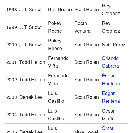
Rey
B
1998
J. T. Snow
Bret Boone
Scott Rolen
Ordóñez
B
Pokey
Robin
Rey
S
1999
J. T. Snow
Reese
Ventura
Ordóñez
F
Pokey
S
2000
J. T. Snow
Scott Rolen
Neifi Pérez
Reese
F
Fernando
Orlando
L
2001
Todd Helton
Scott Rolen
Viña
Cabrera
W
Fernando
Édgar
L
2002
Todd Helton
Scott Rolen
Viña
Rentería
W
Luis
Édgar
J
2003
Derrek Lee
Scott Rolen
Castillo
Rentería
C
Luis
César
S
2004
Todd Helton
Scott Rolen
Castillo
Izturis
F
Luis
Omar
B
2005
Derrek Lee
Mike Lowell