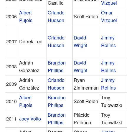
Castillo
Vizquel
A
Albert
Orlando
Omar
M
2006
Scott Rolen
Pujols
Hudson
Vizquel
C
A
Orlando
David
Jimmy
R
2007
Derrek Lee
Hudson
Wright
Rollins
J
F
Adrián
Brandon
David
Jimmy
N
2008
González
Phillips
Wright
Rollins
M
Adrián
Orlando
Ryan
Jimmy
M
2009
González
Hudson
Zimmerman
Rollins
B
Albert
Brandon
Troy
M
2010
Scott Rolen
Pujols
Phillips
Tulowitzki
B
Brandon
Plácido
Troy
G
2011
Joey Votto
Phillips
Polanco
Tulowitzki
P