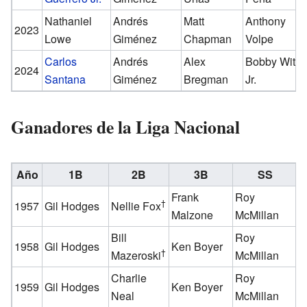
Nathaniel
Andrés
Matt
Anthony
2023
Lowe
Giménez
Chapman
Volpe
Carlos
Andrés
Alex
Bobby Witt
2024
Santana
Giménez
Bregman
Jr.
Ganadores de la Liga Nacional
Año
1B
2B
3B
SS
Frank
Roy
M
†
1957
Gil Hodges
Nellie Fox
Malzone
McMillan
M
Bill
Roy
H
1958
Gil Hodges
Ken Boyer
†
Mazeroski
McMillan
A
Charlie
Roy
H
1959
Gil Hodges
Ken Boyer
Neal
McMillan
A