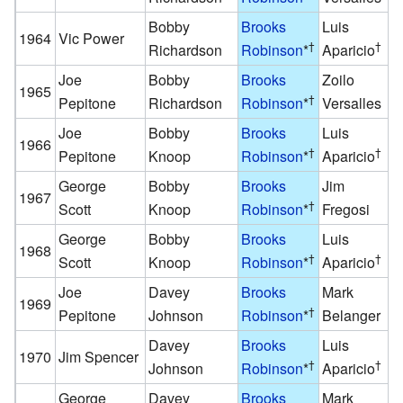
Bobby
Brooks
Luis
1964
Vic Power
†
†
Richardson
Robinson
*
Aparicio
Joe
Bobby
Brooks
Zoilo
1965
†
Pepitone
Richardson
Robinson
*
Versalles
Joe
Bobby
Brooks
Luis
1966
†
†
Pepitone
Knoop
Robinson
*
Aparicio
George
Bobby
Brooks
Jim
1967
†
Scott
Knoop
Robinson
*
Fregosi
George
Bobby
Brooks
Luis
1968
†
†
Scott
Knoop
Robinson
*
Aparicio
Joe
Davey
Brooks
Mark
1969
†
Pepitone
Johnson
Robinson
*
Belanger
Davey
Brooks
Luis
1970
Jim Spencer
†
†
Johnson
Robinson
*
Aparicio
George
Davey
Brooks
Mark