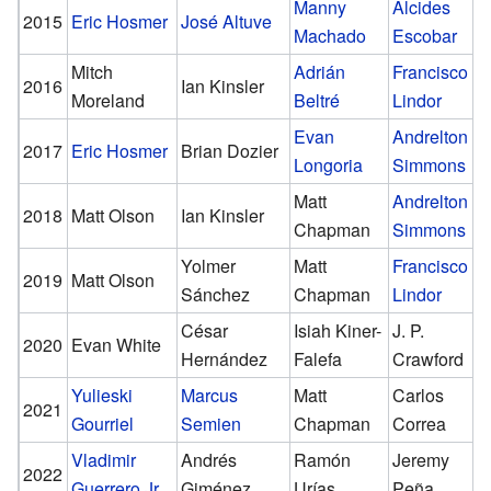
Manny
Alcides
2015
Eric Hosmer
José Altuve
Machado
Escobar
Mitch
Adrián
Francisco
2016
Ian Kinsler
Moreland
Beltré
Lindor
Evan
Andrelton
2017
Eric Hosmer
Brian Dozier
Longoria
Simmons
Matt
Andrelton
2018
Matt Olson
Ian Kinsler
Chapman
Simmons
Yolmer
Matt
Francisco
2019
Matt Olson
Sánchez
Chapman
Lindor
César
Isiah Kiner-
J. P.
2020
Evan White
Hernández
Falefa
Crawford
Yulieski
Marcus
Matt
Carlos
2021
Gourriel
Semien
Chapman
Correa
Vladimir
Andrés
Ramón
Jeremy
2022
Guerrero Jr.
Giménez
Urías
Peña