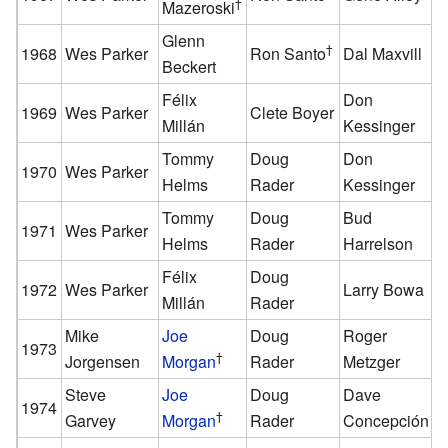
†
Mazeroski
Glenn
†
1968
Wes Parker
Ron Santo
Dal Maxvill
C
Beckert
Félix
Don
1969
Wes Parker
Clete Boyer
C
Millán
Kessinger
Tommy
Doug
Don
T
1970
Wes Parker
Helms
Rader
Kessinger
A
Tommy
Doug
Bud
W
1971
Wes Parker
Helms
Rader
Harrelson
D
Félix
Doug
W
1972
Wes Parker
Larry Bowa
Millán
Rader
D
Mike
Joe
Doug
Roger
W
1973
†
Jorgensen
Morgan
Rader
Metzger
D
Steve
Joe
Doug
Dave
C
1974
†
Garvey
Morgan
Rader
Concepción
G