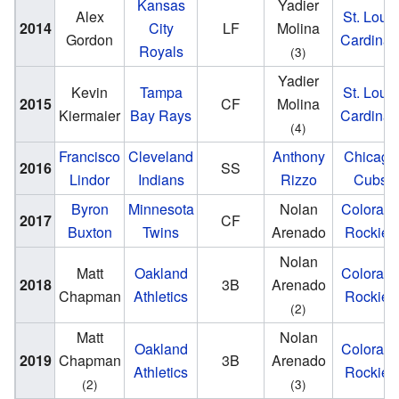
Kansas
Yadier
Alex
St. Louis
2014
City
LF
Molina
Gordon
Cardinal
Royals
(3)
Yadier
Kevin
Tampa
St. Louis
2015
CF
Molina
Kiermaier
Bay Rays
Cardinal
(4)
Francisco
Cleveland
Anthony
Chicago
2016
SS
Lindor
Indians
Rizzo
Cubs
Byron
Minnesota
Nolan
Colorad
2017
CF
Buxton
Twins
Arenado
Rockies
Nolan
Matt
Oakland
Colorad
2018
3B
Arenado
Chapman
Athletics
Rockies
(2)
Matt
Nolan
Oakland
Colorad
2019
Chapman
3B
Arenado
Athletics
Rockies
(2)
(3)