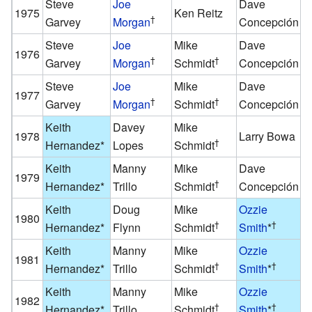
Steve
Joe
Dave
C
1975
Ken Reitz
†
Garvey
Morgan
Concepción
G
Steve
Joe
Mike
Dave
C
1976
†
†
Garvey
Morgan
Schmidt
Concepción
G
Steve
Joe
Mike
Dave
C
1977
†
†
Garvey
Morgan
Schmidt
Concepción
G
Keith
Davey
Mike
E
1978
Larry Bowa
†
Hernandez
*
Lopes
Schmidt
V
Keith
Manny
Mike
Dave
D
1979
†
Hernandez
*
Trillo
Schmidt
Concepción
W
Keith
Doug
Mike
Ozzie
D
1980
†
†
Hernandez
*
Flynn
Schmidt
Smith
*
W
Keith
Manny
Mike
Ozzie
D
1981
†
†
Hernandez
*
Trillo
Schmidt
Smith
*
B
Keith
Manny
Mike
Ozzie
D
1982
†
†
Hernandez
*
Trillo
Schmidt
Smith
*
M