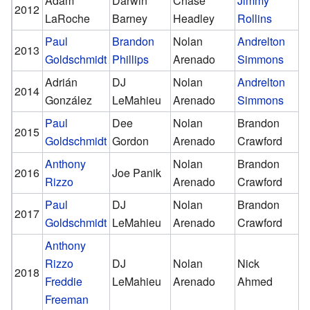
Adam
Darwin
Chase
Jimmy
C
2012
LaRoche
Barney
Headley
Rollins
G
Paul
Brandon
Nolan
Andrelton
C
2013
Goldschmidt
Phillips
Arenado
Simmons
G
Adrián
DJ
Nolan
Andrelton
C
2014
González
LeMahieu
Arenado
Simmons
Y
Paul
Dee
Nolan
Brandon
S
2015
Goldschmidt
Gordon
Arenado
Crawford
M
Anthony
Nolan
Brandon
S
2016
Joe Panik
Rizzo
Arenado
Crawford
M
Paul
DJ
Nolan
Brandon
M
2017
Goldschmidt
LeMahieu
Arenado
Crawford
O
Anthony
Rizzo
DJ
Nolan
Nick
C
2018
Freddie
LeMahieu
Arenado
Ahmed
D
Freeman