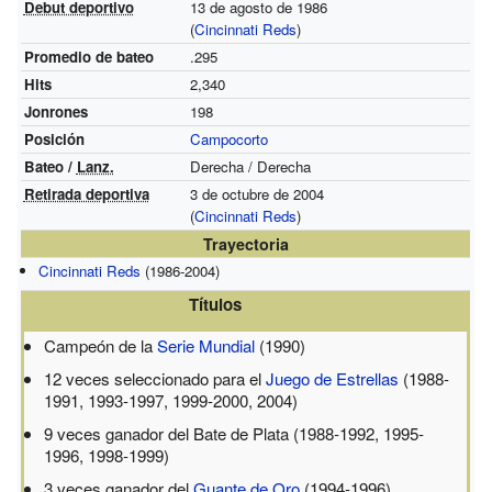
Debut deportivo
13 de agosto de 1986
(
Cincinnati Reds
)
Promedio de bateo
.295
Hits
2,340
Jonrones
198
Posición
Campocorto
Bateo /
Lanz.
Derecha / Derecha
Retirada deportiva
3 de octubre de 2004
(
Cincinnati Reds
)
Trayectoria
Cincinnati Reds
(1986-2004)
Títulos
Campeón de la
Serie Mundial
(1990)
12 veces seleccionado para el
Juego de Estrellas
(1988-
1991, 1993-1997, 1999-2000, 2004)
9 veces ganador del Bate de Plata (1988-1992, 1995-
1996, 1998-1999)
3 veces ganador del
Guante de Oro
(1994-1996)