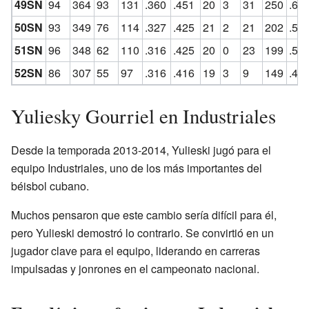
49SN
94
364
93
131
.360
.451
20
3
31
250
.68
50SN
93
349
76
114
.327
.425
21
2
21
202
.57
51SN
96
348
62
110
.316
.425
20
0
23
199
.57
52SN
86
307
55
97
.316
.416
19
3
9
149
.48
Yuliesky Gourriel en Industriales
Desde la temporada 2013-2014, Yulieski jugó para el
equipo Industriales, uno de los más importantes del
béisbol cubano.
Muchos pensaron que este cambio sería difícil para él,
pero Yulieski demostró lo contrario. Se convirtió en un
jugador clave para el equipo, liderando en carreras
impulsadas y jonrones en el campeonato nacional.