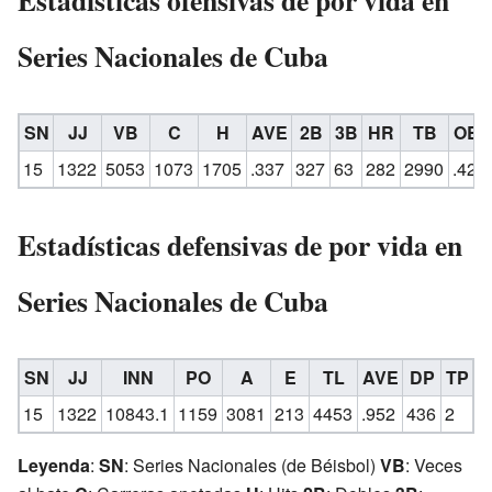
Estadísticas ofensivas de por vida en
Series Nacionales de Cuba
SN
JJ
VB
C
H
AVE
2B
3B
HR
TB
OBP
15
1322
5053
1073
1705
.337
327
63
282
2990
.423
Estadísticas defensivas de por vida en
Series Nacionales de Cuba
SN
JJ
INN
PO
A
E
TL
AVE
DP
TP
P
15
1322
10843.1
1159
3081
213
4453
.952
436
2
0
Leyenda
:
SN
: Series Nacionales (de Béisbol)
VB
: Veces