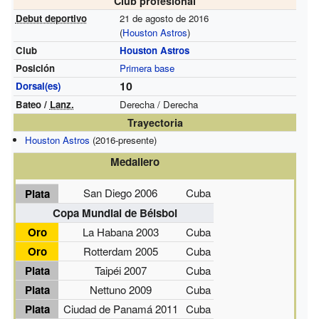
Club profesional
Debut deportivo
21 de agosto de 2016
(
Houston Astros
)
Club
Houston Astros
Posición
Primera base
10
Dorsal(es)
Bateo /
Lanz.
Derecha / Derecha
Trayectoria
Houston Astros
(2016-presente)
Medallero
San Diego 2006
Cuba
Plata
Copa Mundial de Béisbol
Oro
La Habana 2003
Cuba
Oro
Rotterdam 2005
Cuba
Plata
Taipéi 2007
Cuba
Plata
Nettuno 2009
Cuba
Plata
Ciudad de Panamá 2011
Cuba