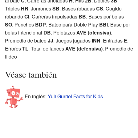
al bate
C
: Carreras anotadas
H
: Hits
2B
: Dobles
3B
:
Triples
HR
: Jonrones
SB
: Bases robadas
CS
: Cogido
robando
CI
: Carreras impulsadas
BB
: Bases por bolas
SO
: Ponches
BDP
: Bateo para Doble Play
BBI
: Base por
bolas intencional
DB
: Pelotazos
AVE (ofensiva)
:
Promedio de bateo
JJ
: Juegos jugados
INN
: Entradas
E
:
Errores
TL
: Total de lances
AVE (defensiva)
: Promedio de
fildeo
Véase también
En inglés:
Yuli Gurriel Facts for Kids