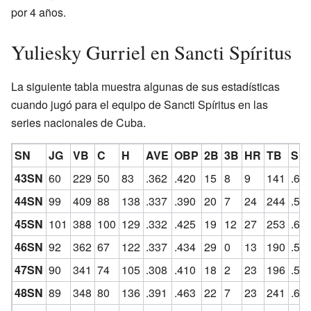
por 4 años.
Yuliesky Gurriel en Sancti Spíritus
La siguiente tabla muestra algunas de sus estadísticas
cuando jugó para el equipo de Sancti Spíritus en las
series nacionales de Cuba.
SN
JG
VB
C
H
AVE
OBP
2B
3B
HR
TB
SL
43SN
60
229
50
83
.362
.420
15
8
9
141
.61
44SN
99
409
88
138
.337
.390
20
7
24
244
.59
45SN
101
388
100
129
.332
.425
19
12
27
253
.65
46SN
92
362
67
122
.337
.434
29
0
13
190
.52
47SN
90
341
74
105
.308
.410
18
2
23
196
.57
48SN
89
348
80
136
.391
.463
22
7
23
241
.69