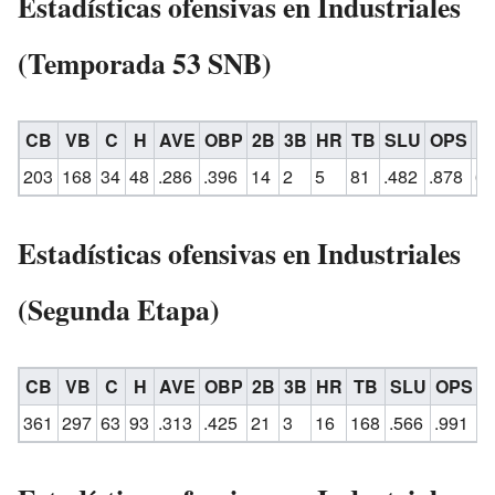
Estadísticas ofensivas en Industriales
(Temporada 53 SNB)
CB
VB
C
H
AVE
OBP
2B
3B
HR
TB
SLU
OPS
B
203
168
34
48
.286
.396
14
2
5
81
.482
.878
6
Estadísticas ofensivas en Industriales
(Segunda Etapa)
CB
VB
C
H
AVE
OBP
2B
3B
HR
TB
SLU
OPS
B
361
297
63
93
.313
.425
21
3
16
168
.566
.991
1