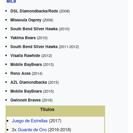
MiLB
DSL Diamondbacks/Reds
(2008)
Missoula Osprey
(2009)
South Bend Silver Hawks
(2010)
Yakima Bears
(2010)
South Bend Silver Hawks
(2011-2012)
Visalia Rawhide
(2012)
Mobile BayBears
(2013)
Reno Aces
(2014)
AZL Diamondbacks
(2015)
Mobile BayBears
(2015)
Gwinnett Braves
(2016)
Títulos
Juego de Estrellas
(2017)
3x
Guante de Oro
(2016-2018)