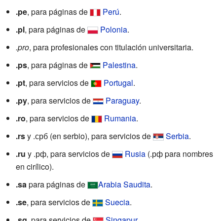
.pe
, para páginas de
Perú
.
.pl
, para páginas de
Polonia
.
.pro
, para profesionales con titulación universitaria.
.ps
, para páginas de
Palestina
.
.pt
, para servicios de
Portugal
.
.py
, para servicios de
Paraguay
.
.ro
, para servicios de
Rumania
.
.rs
y .срб (en serbio), para servicios de
Serbia
.
.ru
y .рф, para servicios de
Rusia
(.рф para nombres
en cirílico).
.sa
para páginas de
Arabia Saudita
.
.se
, para servicios de
Suecia
.
.sg
, para servicios de
Singapur
.