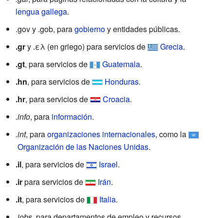
lengua gallega
.
.gov y .gob, para
gobierno
y entidades públicas.
.gr
y .ελ (en griego) para servicios de
Grecia
.
.gt
, para servicios de
Guatemala
.
.hn
, para servicios de
Honduras
.
.hr
, para servicios de
Croacia
.
.info
, para
información
.
.int
, para
organizaciones internacionales
, como la
Organización de las Naciones Unidas
.
.il
, para servicios de
Israel
.
.ir
para servicios de
Irán
.
.it
, para servicios de
Italia
.
.jobs
, para departamentos de empleo y recursos