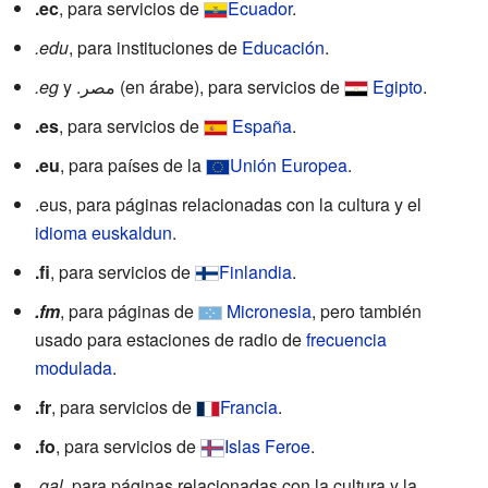
.ec
, para servicios de
Ecuador
.
.edu
, para instituciones de
Educación
.
.eg
y .مصر (en árabe), para servicios de
Egipto
.
.es
, para servicios de
España
.
.eu
, para países de la
Unión Europea
.
.eus, para páginas relacionadas con la cultura y el
idioma euskaldun
.
.fi
, para servicios de
Finlandia
.
.fm
, para páginas de
Micronesia
, pero también
usado para estaciones de radio de
frecuencia
modulada
.
.fr
, para servicios de
Francia
.
.fo
, para servicios de
Islas Feroe
.
.gal
, para páginas relacionadas con la cultura y la