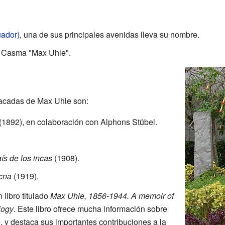
ador)
, una de sus principales avenidas lleva su nombre.
e Casma "Max Uhle".
acadas de Max Uhle son:
(1892), en colaboración con Alphons Stübel.
aís de los incas
(1908).
acna
(1919).
libro titulado
Max Uhle, 1856-1944. A memoir of
logy
. Este libro ofrece mucha información sobre
e, y destaca sus importantes contribuciones a la