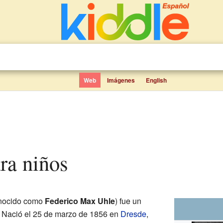
Web
Imágenes
English
ara niños
nocido como
Federico Max Uhle
) fue un
. Nació el 25 de marzo de 1856 en
Dresde
,