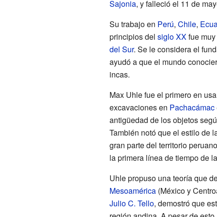
Sajonia
, y falleció el 11 de ma
Su trabajo en
Perú
,
Chile
,
Ecua
principios del
siglo XX
fue muy 
del Sur
. Se le considera el fund
ayudó a que el mundo conociera
incas.
Max Uhle fue el primero en usar
excavaciones en
Pachacámac
antigüedad de los objetos segú
También notó que el estilo de l
gran parte del territorio perua
la primera línea de tiempo de la
Uhle propuso una teoría que de
Mesoamérica
(México y Centro
Julio C. Tello
, demostró que est
región andina. A pesar de esto