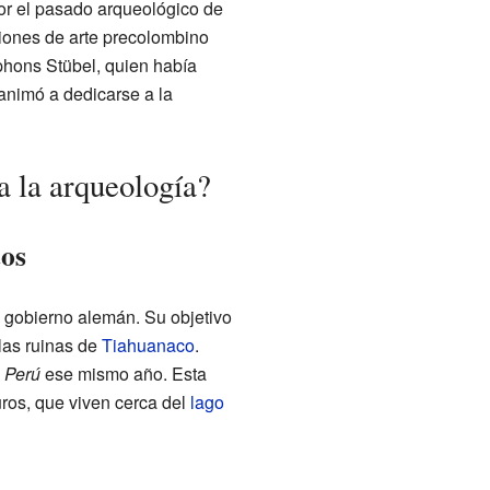
or el pasado arqueológico de
ciones de arte precolombino
hons Stübel, quien había
animó a dedicarse a la
 la arqueología?
tos
l gobierno alemán. Su objetivo
las ruinas de
Tiahuanaco
.
o Perú
ese mismo año. Esta
uros, que viven cerca del
lago