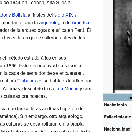
yo de 1944 en Loeben, Alta Silesia.
dor
y
Bolivia
a finales del
siglo XIX
y
importante para la
arqueología
de
América
ador de la arqueología científica en Perú. Él
 las culturas que existieron antes de los
 el método estratigráfico en sus
en 1896. Este método ayuda a saber la
n la capa de tierra donde se encuentran.
a cultura
Tiahuanaco
se había extendido por
no. Además, descubrió la
cultura Moche
y creó
s culturas preincaicas.
I
Nacimiento
cía que las culturas andinas llegaron de
américa). Sin embargo, otro arqueólogo,
Fallecimiento
as culturas se desarrollaron en la propia
Nacionalidad
, Max Uhle es conocido como el padre de la