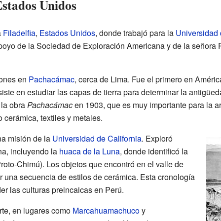
Estados Unidos
a
Filadelfia
,
Estados Unidos
, donde trabajó para la
Universidad 
apoyo de la Sociedad de Exploración Americana y de la señora
iones en
Pachacámac
, cerca de Lima. Fue el primero en Améric
siste en estudiar las capas de tierra para determinar la antigüe
 la obra
Pachacámac
en 1903, que es muy importante para la a
cerámica, textiles y metales.
na misión de la
Universidad de California
. Exploró
na, incluyendo la
huaca de la Luna
, donde identificó la
roto-Chimú). Los objetos que encontró en el valle de
r una secuencia de estilos de cerámica. Esta cronología
r las culturas preincaicas en Perú.
rte, en lugares como
Marcahuamachuco
y