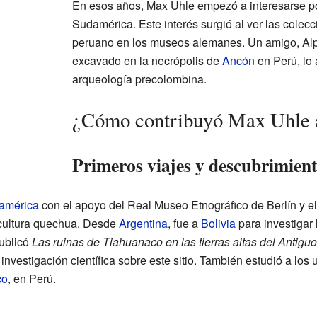
En esos años, Max Uhle empezó a interesarse p
Sudamérica. Este interés surgió al ver las colec
peruano en los museos alemanes. Un amigo, Alp
excavado en la necrópolis de
Ancón
en Perú, lo 
arqueología precolombina.
¿Cómo contribuyó Max Uhle a
Primeros viajes y descubrimien
américa
con el apoyo del Real Museo Etnográfico de Berlín y e
a cultura quechua. Desde
Argentina
, fue a
Bolivia
para investigar 
publicó
Las ruinas de Tiahuanaco en las tierras altas del Antigu
investigación científica sobre este sitio. También estudió a los 
co
, en Perú.