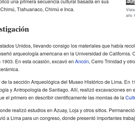
blicó una primera secuencia cultural basada en sus
-Chimú, Tiahuanaco, Chimú e Inca.
Vista
año 
stigación
tados Unidos, llevando consigo los materiales que había recol
señó arqueología americana en la Universidad de California. C
en 1903. En esta ocasión, excavó en
Ancón
, Cerro Trinidad y otr
cerámica.
 de la sección Arqueológica del Museo Histórico de Lima. En 1
ogía y Antropología de Santiago. Allí, realizó excavaciones en e
e el primero en describir científicamente las momias de la
Cult
donde realizó estudios en Azuay, Loja y otros sitios. Permaneció
vió a Lima para un congreso, donde presentó importantes trabaj