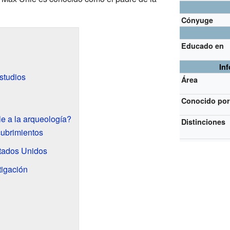
Cónyuge
Educado en
In
studios
Área
Conocido po
e a la arqueología?
Distinciones
cubrimientos
stados Unidos
tigación