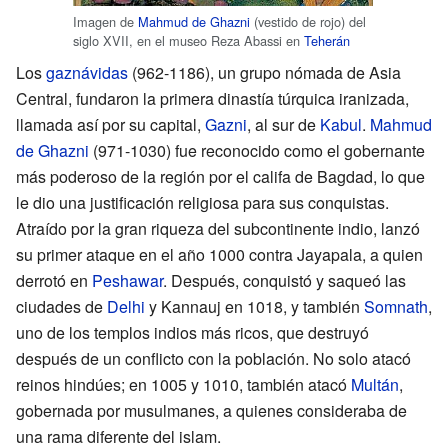
Imagen de
Mahmud de Ghazni
(vestido de rojo) del
siglo XVII, en el museo Reza Abassi en
Teherán
Los
gaznávidas
(962-1186), un grupo nómada de Asia
Central, fundaron la primera dinastía túrquica iranizada,
llamada así por su capital,
Gazni
, al sur de
Kabul
.
Mahmud
de Ghazni
(971-1030) fue reconocido como el gobernante
más poderoso de la región por el califa de Bagdad, lo que
le dio una justificación religiosa para sus conquistas.
Atraído por la gran riqueza del subcontinente indio, lanzó
su primer ataque en el año 1000 contra Jayapala, a quien
derrotó en
Peshawar
. Después, conquistó y saqueó las
ciudades de
Delhi
y Kannauj en 1018, y también
Somnath
,
uno de los templos indios más ricos, que destruyó
después de un conflicto con la población. No solo atacó
reinos hindúes; en 1005 y 1010, también atacó
Multán
,
gobernada por musulmanes, a quienes consideraba de
una rama diferente del islam.