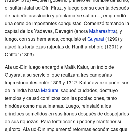
el sultán Jalal ud-Din Firuz, y luego por su cuenta después
de haberlo asesinado y proclamarse sultán—, emprendió
una serie de importantes conquistas. Comenzó tomando la
capital de los Yadavas, Devagiri (ahora
Maharashtra
), y
luego, con sus hermanos, conquistó el
Guyarat
(1299) y
atacó las fortalezas rajputas de Ranthambhore (1301) y
Chittor (1303).
Ala ud-Din luego encargó a Malik Kafur, un indio de
Guyarat a su servicio, que realizara tres campañas
impresionantes entre 1309 y 1312. Kafur avanzó por el sur
de la India hasta
Madurai
, saqueó ciudades, destruyó
templos y causó conflictos con las poblaciones, tanto
hindúes como musulmanas. Luego, reinstaló a los
príncipes sometidos en sus tronos después de despojarlos
de sus riquezas. Para fortalecer su poder y mantener su
ejército, Ala ud-Din implementó reformas económicas que