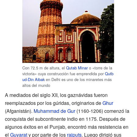
Con 72.5 m de altura, el
Qutab Minar
o «torre de la
victoria» cuya construcción fue emprendida por
Qutb
ud-Din Aibak
en Delhi es uno de los minaretes más
altos del mundo
A mediados del siglo XII, los gaznávidas fueron
reemplazados por los gúridas, originarios de
Ghur
(Afganistán).
Muhammad de Gur
(1160-1206) comenzó la
conquista del subcontinente indio en 1175. Después de
algunos éxitos en el Punjab, encontró más resistencia en
el
Guyarat
y por parte de los
rajputs
. Luego dirigió sus