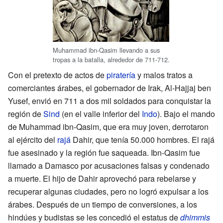
Muhammad ibn-Qasim llevando a sus
tropas a la batalla, alrededor de 711-712.
Con el pretexto de actos de
piratería
y malos tratos a
comerciantes árabes, el gobernador de Irak, Al-Hajjaj ben
Yusef, envió en 711 a dos mil soldados para conquistar la
región de
Sind
(en el valle inferior del
Indo
). Bajo el mando
de Muhammad ibn-Qasim, que era muy joven, derrotaron
al ejército del
rajá
Dahir, que tenía 50.000 hombres. El rajá
fue asesinado y la región fue saqueada. Ibn-Qasim fue
llamado a Damasco por acusaciones falsas y condenado
a muerte. El hijo de Dahir aprovechó para rebelarse y
recuperar algunas ciudades, pero no logró expulsar a los
árabes. Después de un tiempo de conversiones, a los
hindúes y budistas se les concedió el estatus de
dhimmis