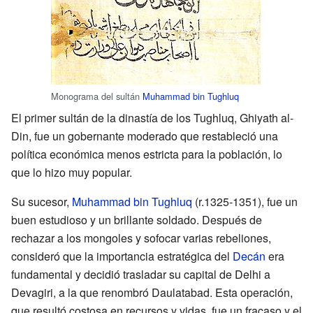
Monograma del sultán
Muhammad bin Tughluq
El primer sultán de la dinastía de los Tughluq, Ghiyath al-
Din, fue un gobernante moderado que restableció una
política económica menos estricta para la población, lo
que lo hizo muy popular.
Su sucesor,
Muhammad bin Tughluq
(r.1325-1351), fue un
buen estudioso y un brillante soldado. Después de
rechazar a los mongoles y sofocar varias rebeliones,
consideró que la importancia estratégica del
Decán
era
fundamental y decidió trasladar su capital de Delhi a
Devagiri, a la que renombró Daulatabad. Esta operación,
que resultó costosa en recursos y vidas, fue un fracaso y el