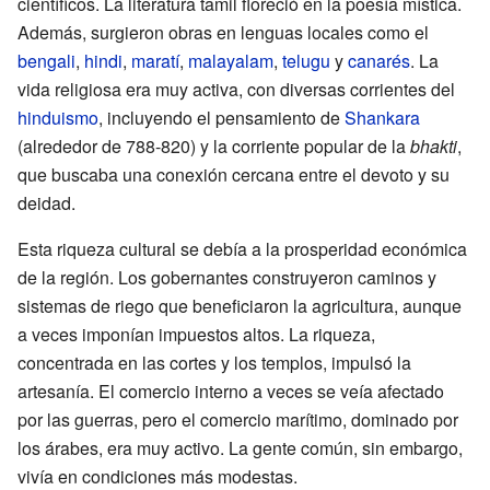
científicos. La literatura tamil floreció en la poesía mística.
Además, surgieron obras en lenguas locales como el
bengali
,
hindi
,
maratí
,
malayalam
,
telugu
y
canarés
. La
vida religiosa era muy activa, con diversas corrientes del
hinduismo
, incluyendo el pensamiento de
Shankara
(alrededor de 788-820) y la corriente popular de la
bhakti
,
que buscaba una conexión cercana entre el devoto y su
deidad.
Esta riqueza cultural se debía a la prosperidad económica
de la región. Los gobernantes construyeron caminos y
sistemas de riego que beneficiaron la agricultura, aunque
a veces imponían impuestos altos. La riqueza,
concentrada en las cortes y los templos, impulsó la
artesanía. El comercio interno a veces se veía afectado
por las guerras, pero el comercio marítimo, dominado por
los árabes, era muy activo. La gente común, sin embargo,
vivía en condiciones más modestas.