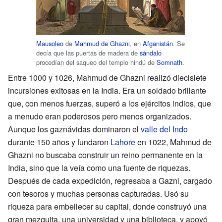
Mausoleo
de
Mahmud de Ghazni
, en
Afganistán
. Se
decía que las puertas de madera de
sándalo
procedían del saqueo del templo hindú de
Somnath
.
Entre 1000 y 1026, Mahmud de Ghazni realizó diecisiete
incursiones exitosas en la India. Era un soldado brillante
que, con menos fuerzas, superó a los ejércitos indios, que
a menudo eran poderosos pero menos organizados.
Aunque los gaznávidas dominaron el
valle del Indo
durante 150 años y fundaron
Lahore
en 1022, Mahmud de
Ghazni no buscaba construir un reino permanente en la
India, sino que la veía como una fuente de riquezas.
Después de cada expedición, regresaba a Gazni, cargado
con tesoros y muchas personas capturadas. Usó su
riqueza para embellecer su capital, donde construyó una
gran mezquita, una universidad y una biblioteca, y apoyó