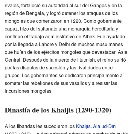
rivales, fortaleció su autoridad al sur del Ganges y en la
región de Bengala, y logró detener los ataques de los
mongoles que comenzaron en 1220. Como gobernante
capaz, hizo del sultanato una monarquía hereditaria y
continuó el trabajo administrativo de Aibak. Fue ayudado
por la llegada a Lahore y Delhi de muchos musulmanes
que huían de los ejércitos mongoles que devastaban Asia
Central. Después de la muerte de Iltutmish, el reino sufrió
por las disputas de sucesión y las rivalidades entre
grupos. Los gobernantes se dedicaron principalmente a
someter las rebeliones de sus vasallos y a resistir las
incursiones mongolas.
Dinastía de los Khaljis (1290-1320)
A los Ilbaridas les sucedieron los
Khaljis
.
Ala ud-Din
(1296-1316) —quien gobernó primero en nombre de su tío,