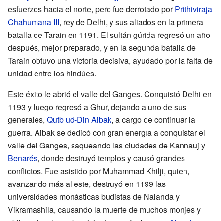
esfuerzos hacia el norte, pero fue derrotado por
Prithiviraja
Chahumana III
, rey de Delhi, y sus aliados en la primera
batalla de Tarain en 1191. El sultán gúrida regresó un año
después, mejor preparado, y en la segunda batalla de
Tarain obtuvo una victoria decisiva, ayudado por la falta de
unidad entre los hindúes.
Este éxito le abrió el valle del Ganges. Conquistó Delhi en
1193 y luego regresó a Ghur, dejando a uno de sus
generales,
Qutb ud-Din Aibak
, a cargo de continuar la
guerra. Aibak se dedicó con gran energía a conquistar el
valle del Ganges, saqueando las ciudades de Kannauj y
Benarés
, donde destruyó templos y causó grandes
conflictos. Fue asistido por Muhammad Khilji, quien,
avanzando más al este, destruyó en 1199 las
universidades monásticas budistas de Nalanda y
Vikramashila, causando la muerte de muchos monjes y