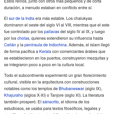
Estos reinos, junto con otros más pequeños y de corta
duración, a menudo estaban en conflicto entre sí.
El
sur de la India
era más estable. Los chalukyas
dominaron el oeste del siglo VI al VIII, mientras que el este
fue controlado por los
pallavas
del siglo IV al IX, y luego
por los
cholas
, quienes extendieron su influencia hasta
Ceilán
y la
península de Indochina
. Además, el islam llegó
de forma pacífica a
Kerala
con comerciantes árabes que
se establecieron en los puertos, construyeron mezquitas y
se integraron poco a poco en la cultura local.
Todo el subcontinente experimentó un gran florecimiento
cultural, visible en la arquitectura con construcciones
notables como los templos de
Bhubaneswar
(siglo IX),
Khajuraho
(siglos X-XI) o Tanjore (siglo XI). La literatura
también prosperó. El
sánscrito
, el idioma de los
estudiosos, se usaba para textos filosóficos, legales y