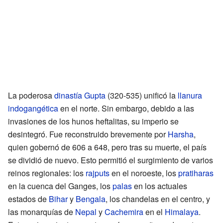
La poderosa
dinastía Gupta
(320-535) unificó la
llanura
indogangética
en el norte. Sin embargo, debido a las
invasiones de los hunos heftalitas, su imperio se
desintegró. Fue reconstruido brevemente por
Harsha
,
quien gobernó de 606 a 648, pero tras su muerte, el país
se dividió de nuevo. Esto permitió el surgimiento de varios
reinos regionales: los
rajputs
en el noroeste, los
pratiharas
en la cuenca del Ganges, los
palas
en los actuales
estados de
Bihar
y
Bengala
, los chandelas en el centro, y
las monarquías de
Nepal
y
Cachemira
en el
Himalaya
.