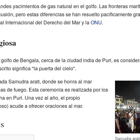
des yacimientos de gas natural en el golfo. Las fronteras marí
sión, pero estas diferencias se han resuelto pacíficamente gra
al Internacional del Derecho del Mar y la
ONU
.
giosa
 golfo de Bengala, cerca de la ciudad india de Puri, es conside
ito significa "la puerta del cielo".
mada Samudra arati, donde se honra al mar
as de fuego. Esta ceremonia es realizada por los
a en Puri. Una vez al año, el propio
oso) acude a ofrecer oraciones al mar.
es
Samudra arati