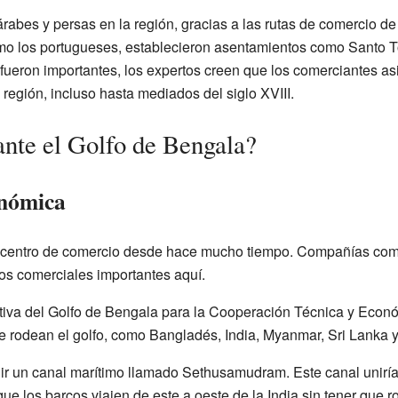
abes y persas en la región, gracias a las rutas de comercio de t
omo los portugueses, establecieron asentamientos como Santo 
ueron importantes, los expertos creen que los comerciantes asiá
región, incluso hasta mediados del siglo XVIII.
ante el Golfo de Bengala?
nómica
n centro de comercio desde hace mucho tiempo. Compañías com
ros comerciales importantes aquí.
tiva del Golfo de Bengala para la Cooperación Técnica y Econó
e rodean el golfo, como Bangladés, India, Myanmar, Sri Lanka y
uir un canal marítimo llamado Sethusamudram. Este canal uniría
ue los barcos viajen de este a oeste de la India sin tener que r