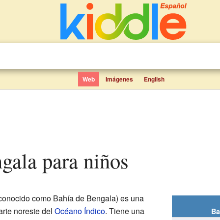
Web
Imágenes
English
ngala para niños
conocido como Bahía de Bengala) es una
arte noreste del
Océano Índico
. Tiene una
Ba