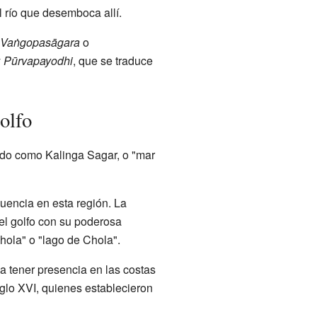
l río que desemboca allí.
Vaṅgopasāgara
o
y
Pūrvapayodhi
, que se traduce
olfo
ido como Kalinga Sagar, o "mar
luencia en esta región. La
ó el golfo con su poderosa
hola" o "lago de Chola".
a tener presencia en las costas
glo XVI, quienes establecieron