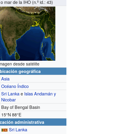
 mar de la IHO (n.º id.: 43)
magen desde satélite
bicación geográfica
Asia
Océano Índico
Sri Lanka
e
Islas Andamán y
Nicobar
Bay of Bengal Basin
15°N
88°E
cación administrativa
Sri Lanka