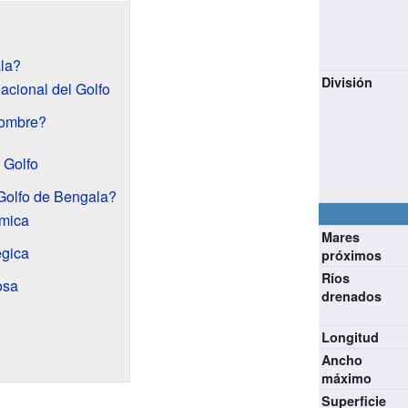
la?
División
acional del Golfo
nombre?
l Golfo
 Golfo de Bengala?
mica
Mares
égica
próximos
Ríos
osa
drenados
Longitud
Ancho
máximo
Superficie