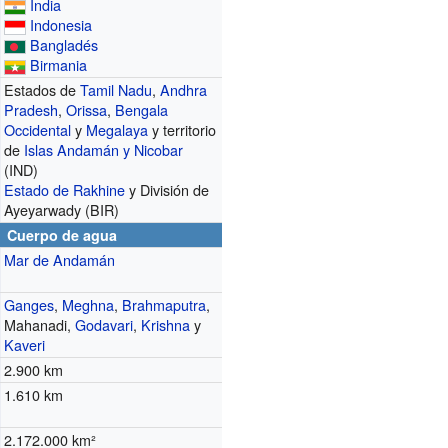
India
Indonesia
Bangladés
Birmania
Estados de
Tamil Nadu
,
Andhra
Pradesh
,
Orissa
,
Bengala
Occidental
y
Megalaya
y territorio
de
Islas Andamán y Nicobar
(IND)
Estado de Rakhine
y División de
Ayeyarwady (BIR)
Cuerpo de agua
Mar de Andamán
Ganges
,
Meghna
,
Brahmaputra
,
Mahanadi,
Godavari
,
Krishna
y
Kaveri
2.900 km
1.610 km
2.172.000 km²