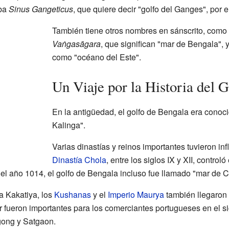
aba
Sinus Gangeticus
, que quiere decir "golfo del Ganges", por e
También tiene otros nombres en sánscrito, como
Vaṅgasāgara
, que significan "mar de Bengala", 
como "océano del Este".
Un Viaje por la Historia del G
En la antigüedad, el golfo de Bengala era conoc
Kalinga".
Varias dinastías y reinos importantes tuvieron inf
Dinastía Chola
, entre los siglos IX y XII, control
el año 1014, el golfo de Bengala incluso fue llamado "mar de C
a Kakatiya, los
Kushanas
y el
Imperio Maurya
también llegaron 
r fueron importantes para los comerciantes portugueses en el si
gong y Satgaon.