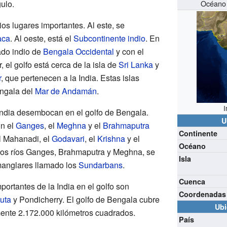
ulo.
Océano o
ios lugares importantes. Al este, se
aca
. Al oeste, está el
Subcontinente indio
. En
tado indio de
Bengala Occidental
y con el
r, el golfo está cerca de la isla de
Sri Lanka
y
r
, que pertenecen a la India. Estas islas
engala del
Mar de Andamán
.
I
India desembocan en el golfo de Bengala.
U
n el
Ganges
, el
Meghna
y el
Brahmaputra
Continente
el Mahanadi, el
Godavari
, el
Krishna
y el
Océano
 los ríos Ganges, Brahmaputra y Meghna, se
Isla
manglares llamado los
Sundarbans
.
Cuenca
ortantes de la India en el golfo son
Coordenadas
uta
y Pondicherry. El golfo de Bengala cubre
Ubi
ente 2.172.000 kilómetros cuadrados.
País