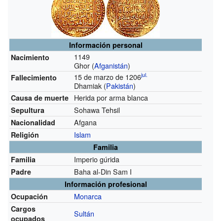
Información personal
1149
Nacimiento
Ghor (
Afganistán
)
jul.
15 de marzo de 1206
Fallecimiento
Dhamiak (
Pakistán
)
Herida por arma blanca
Causa de muerte
Sohawa Tehsil
Sepultura
Afgana
Nacionalidad
Islam
Religión
Familia
Imperio gúrida
Familia
Baha al-Din Sam I
Padre
Información profesional
Monarca
Ocupación
Cargos
Sultán
ocupados