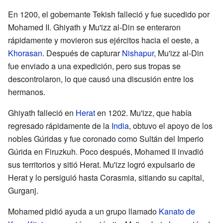
En 1200, el gobernante Tekish falleció y fue sucedido por
Mohamed II. Ghiyath y Mu'izz al-Din se enteraron
rápidamente y movieron sus ejércitos hacia el oeste, a
Khorasan
. Después de capturar
Nishapur
, Mu'izz al-Din
fue enviado a una expedición, pero sus tropas se
descontrolaron, lo que causó una discusión entre los
hermanos.
Ghiyath falleció en
Herat
en 1202. Mu'izz, que había
regresado rápidamente de la
India
, obtuvo el apoyo de los
nobles Gúridas y fue coronado como Sultán del Imperio
Gúrida en Firuzkuh. Poco después, Mohamed II invadió
sus territorios y sitió Herat. Mu'izz logró expulsarlo de
Herat y lo persiguió hasta Corasmia, sitiando su capital,
Gurganj.
Mohamed pidió ayuda a un grupo llamado
Kanato de