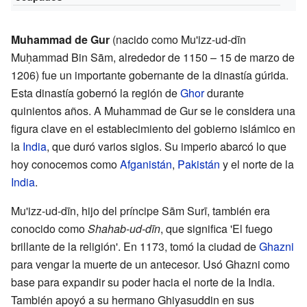
Muhammad de Gur
(nacido como Mu'izz-ud-dīn
Muḥammad Bin Sām, alrededor de 1150 – 15 de marzo de
1206) fue un importante gobernante de la dinastía gúrida.
Esta dinastía gobernó la región de
Ghor
durante
quinientos años. A Muhammad de Gur se le considera una
figura clave en el establecimiento del gobierno islámico en
la
India
, que duró varios siglos. Su imperio abarcó lo que
hoy conocemos como
Afganistán
,
Pakistán
y el norte de la
India
.
Mu'izz-ud-dīn, hijo del príncipe Sām Surī, también era
conocido como
Shahab-ud-dīn
, que significa 'El fuego
brillante de la religión'. En 1173, tomó la ciudad de
Ghazni
para vengar la muerte de un antecesor. Usó Ghazni como
base para expandir su poder hacia el norte de la India.
También apoyó a su hermano Ghiyasuddin en sus