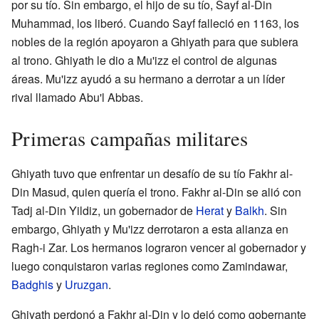
por su tío. Sin embargo, el hijo de su tío, Sayf al-Din
Muhammad, los liberó. Cuando Sayf falleció en 1163, los
nobles de la región apoyaron a Ghiyath para que subiera
al trono. Ghiyath le dio a Mu'izz el control de algunas
áreas. Mu'izz ayudó a su hermano a derrotar a un líder
rival llamado Abu'l Abbas.
Primeras campañas militares
Ghiyath tuvo que enfrentar un desafío de su tío Fakhr al-
Din Masud, quien quería el trono. Fakhr al-Din se alió con
Tadj al-Din Yildiz, un gobernador de
Herat
y
Balkh
. Sin
embargo, Ghiyath y Mu'izz derrotaron a esta alianza en
Ragh-i Zar. Los hermanos lograron vencer al gobernador y
luego conquistaron varias regiones como Zamindawar,
Badghis
y
Uruzgan
.
Ghiyath perdonó a Fakhr al-Din y lo dejó como gobernante