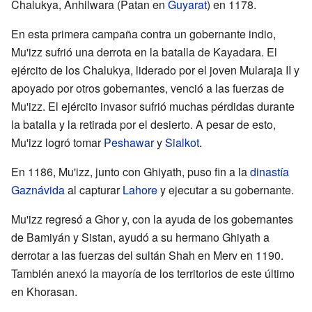
Chalukya, Anhilwara (Patan en
Guyarat
) en 1178.
En esta primera campaña contra un gobernante indio,
Mu'izz sufrió una derrota en la batalla de Kayadara. El
ejército de los Chalukya, liderado por el joven Mularaja II y
apoyado por otros gobernantes, venció a las fuerzas de
Mu'izz. El ejército invasor sufrió muchas pérdidas durante
la batalla y la retirada por el desierto. A pesar de esto,
Mu'izz logró tomar
Peshawar
y
Sialkot
.
En 1186, Mu'izz, junto con Ghiyath, puso fin a la
dinastía
Gaznávida
al capturar
Lahore
y ejecutar a su gobernante.
Mu'izz regresó a Ghor y, con la ayuda de los gobernantes
de Bamiyán y Sistan, ayudó a su hermano Ghiyath a
derrotar a las fuerzas del sultán Shah en Merv en 1190.
También anexó la mayoría de los territorios de este último
en Khorasan.