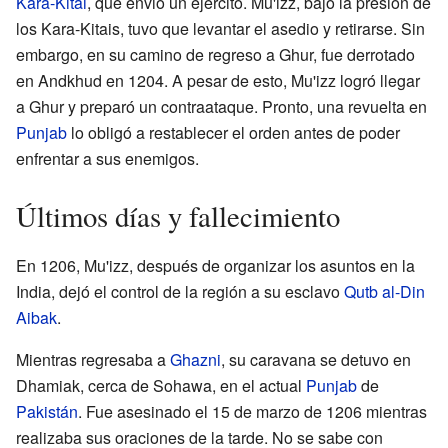
Kara-Kitai
, que envió un ejército. Mu'izz, bajo la presión de
los Kara-Kitais, tuvo que levantar el asedio y retirarse. Sin
embargo, en su camino de regreso a Ghur, fue derrotado
en Andkhud en 1204. A pesar de esto, Mu'izz logró llegar
a Ghur y preparó un contraataque. Pronto, una revuelta en
Punjab
lo obligó a restablecer el orden antes de poder
enfrentar a sus enemigos.
Últimos días y fallecimiento
En 1206, Mu'izz, después de organizar los asuntos en la
India, dejó el control de la región a su esclavo
Qutb al-Din
Aibak
.
Mientras regresaba a
Ghazni
, su caravana se detuvo en
Dhamiak, cerca de Sohawa, en el actual
Punjab
de
Pakistán
. Fue asesinado el 15 de marzo de 1206 mientras
realizaba sus oraciones de la tarde. No se sabe con