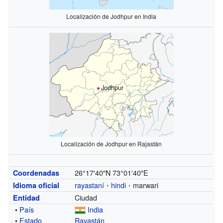
Localización de Jodhpur en India
Jodhpur
Localización de Jodhpur en Rajastán
26°17′40″N
73°01′40″E
Coordenadas
rayastaní
・
hindi
・marwari
Idioma oficial
Ciudad
Entidad
•
País
India
•
Estado
Rayastán