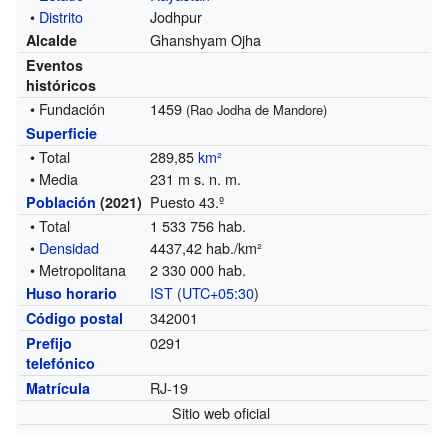
•
Distrito
Jodhpur
Ghanshyam Ojha
Alcalde
Eventos
históricos
• Fundación
1459
(Rao Jodha de Mandore)
Superficie
• Total
289,85
km²
• Media
231 m s. n. m.
Puesto 43.º
Población
(2021)
• Total
1 533 756 hab.
•
Densidad
4437,42 hab./km²
• Metropolitana
2 330 000 hab.
IST
(
UTC+05:30
)
Huso horario
342001
Código postal
0291
Prefijo
telefónico
RJ-19
Matrícula
Sitio web oficial