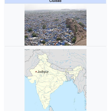
Ciudad
Jodhpur