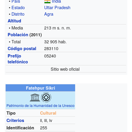
•
País
India
•
Estado
Uttar Pradesh
•
Distrito
Agra
Altitud
• Media
213 m s. n. m.
Población
(2011)
• Total
32 905 hab.
283110
Código postal
05240
Prefijo
telefónico
Sitio web oficial
Fatehpur Sikri
Patrimonio de la Humanidad de la Unesco
Tipo
Cultural
ii, iii, iv
Criterios
255
Identificación