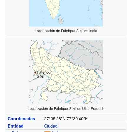
Localización de Fatehpur Sikri en India
Fatehpur
Sikri
Localización de Fatehpur Sikri en Uttar Pradesh
27°05′28″N
77°39′40″E
Coordenadas
Ciudad
Entidad