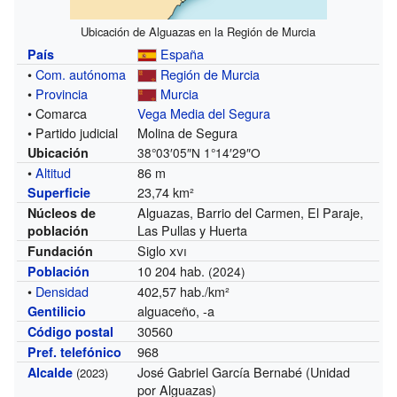
Ubicación de Alguazas en la Región de Murcia
España
País
•
Com. autónoma
Región de Murcia
•
Provincia
Murcia
• Comarca
Vega Media del Segura
• Partido judicial
Molina de Segura
Ubicación
38°03′05″N
1°14′29″O
•
Altitud
86 m
23,74 km²
Superficie
Alguazas, Barrio del Carmen, El Paraje,
Núcleos de
Las Pullas y Huerta
población
Siglo
xvi
Fundación
10 204 hab.
Población
(2024)
•
Densidad
402,57 hab./km²
alguaceño, -a
Gentilicio
30560
Código postal
968
Pref. telefónico
José Gabriel García Bernabé (Unidad
Alcalde
(2023)
por Alguazas)