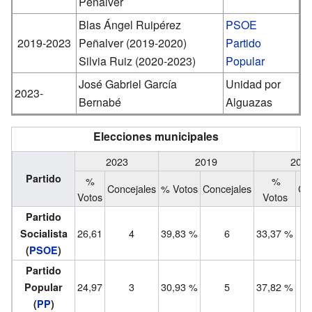
Peñalver
Blas Ángel Ruipérez
PSOE
2019-2023
Peñalver (2019-2020)
Partido
Silvia Ruiz (2020-2023)
Popular
José Gabriel García
Unidad por
2023-
Bernabé
Alguazas
Elecciones municipales
2023
2019
201
Partido
%
%
Concejales
% Votos
Concejales
Co
Votos
Votos
Partido
26,61
4
39,83 %
6
33,37 %
Socialista
(
PSOE
)
Partido
24,97
3
30,93 %
5
37,82 %
Popular
(
PP
)