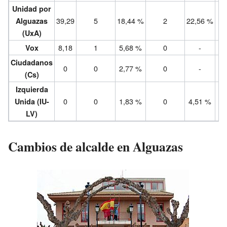
Unidad por
39,29
5
18,44 %
2
22,56 %
Alguazas
(UxA)
8,18
1
5,68 %
0
-
Vox
Ciudadanos
0
0
2,77 %
0
-
(Cs)
Izquierda
0
0
1,83 %
0
4,51 %
Unida (IU-
LV)
Cambios de alcalde en Alguazas