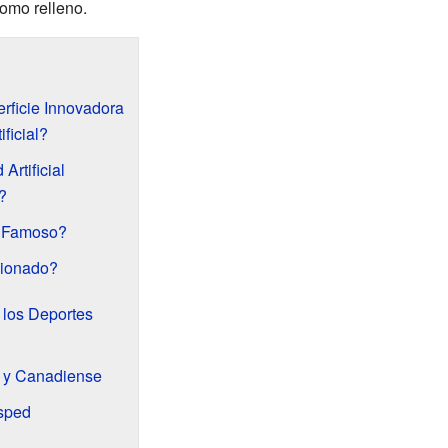
omo relleno.
erficie Innovadora
ficial?
Artificial
?
 Famoso?
ionado?
n los Deportes
 y Canadiense
sped