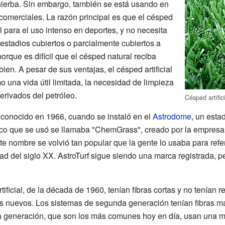
ierba. Sin embargo, también se está usando en
comerciales. La razón principal es que el césped
eal para el uso intenso en deportes, y no necesita
 estadios cubiertos o parcialmente cubiertos a
orque es difícil que el césped natural reciba
bien. A pesar de sus ventajas, el césped artificial
 una vida útil limitada, la necesidad de limpieza
erivados del petróleo.
Césped artifi
y conocido en 1966, cuando se instaló en el
Astrodome
, un esta
fico que se usó se llamaba "ChemGrass", creado por la empres
e nombre se volvió tan popular que la gente lo usaba para refer
itad del siglo XX. AstroTurf sigue siendo una marca registrada, 
ificial, de la década de 1960, tenían fibras cortas y no tenían r
 nuevos. Los sistemas de segunda generación tenían fibras m
era generación, que son los más comunes hoy en día, usan una 