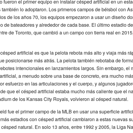
ueron el primer equipo en instalar césped artificial en un estad
s también lo adoptaron. Los primeros campos de béisbol con As
cipios de los años 70, los equipos empezaron a usar un diseño do
ulo de bateadores y alrededor de cada base. El último estadio d
ntre de Toronto, que cambió a un campo con tierra real en 201
césped artificial es que la pelota rebota más alto y viaja más rá
e posicionarse más atrás. La pelota también rebotaba de forma
 rebotes intencionales en lanzamientos largos. Sin embargo, el 
 artificial, a menudo sobre una base de concreto, era mucho má
r esfuerzo en las articulaciones y el cuerpo, y algunos jugado
e que el césped artificial estaba mucho más caliente que el nat
dium de los Kansas City Royals, volvieron al césped natural.
eld fue el primer campo de la MLB en usar una superficie artific
más estadios con césped artificial cambiaron a estas nuevas su
césped natural. En solo 13 años, entre 1992 y 2005, la Liga Na