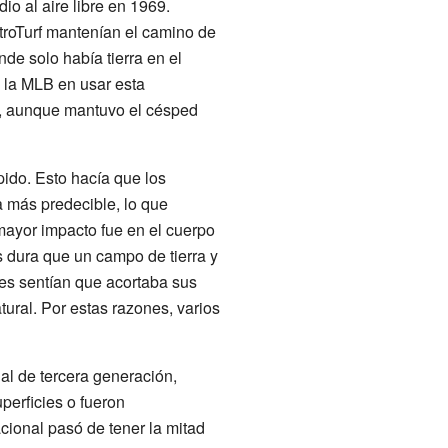
io al aire libre en 1969.
troTurf mantenían el camino de
nde solo había tierra en el
e la MLB en usar esta
5, aunque mantuvo el césped
pido. Esto hacía que los
 más predecible, lo que
mayor impacto fue en el cuerpo
s dura que un campo de tierra y
res sentían que acortaba sus
ural. Por estas razones, varios
ial de tercera generación,
perficies o fueron
cional pasó de tener la mitad