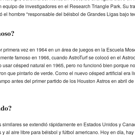
ó un equipo de investigadores en el Research Triangle Park. Su tr
lamó el hombre "responsable del béisbol de Grandes Ligas bajo te
moso?
ó por primera vez en 1964 en un área de juegos en la Escuela M
lmente famoso en 1966, cuando AstroTurf se colocó en el Astr
o usar césped natural en 1965, pero no funcionó bien porque no h
on que pintarlo de verde. Como el nuevo césped artificial era lim
 campo antes del primer partido de los Houston Astros en abril d
ado?
ies similares se extendió rápidamente en Estados Unidos y Canad
s y al aire libre para béisbol y fútbol americano. Hoy en día, 