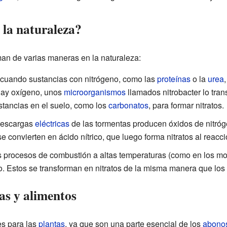
la naturaleza?
man de varias maneras en la naturaleza:
cuando sustancias con nitrógeno, como las
proteínas
o la
urea
 hay oxígeno, unos
microorganismos
llamados nitrobacter lo tran
stancias en el suelo, como los
carbonatos
, para formar nitratos.
escargas
eléctricas
de las tormentas producen óxidos de nitrógen
se convierten en ácido nítrico, que luego forma nitratos al reacc
s procesos de combustión a altas temperaturas (como en los mot
. Estos se transforman en nitratos de la misma manera que los 
tas y alimentos
es para las
plantas
, ya que son una parte esencial de los
abono