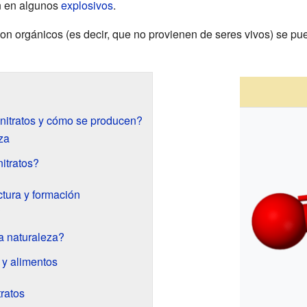
én en algunos
explosivos
.
son orgánicos (es decir, que no provienen de seres vivos) se pu
nitratos y cómo se producen?
za
itratos?
ctura y formación
?
a naturaleza?
s y alimentos
tratos