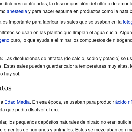
ndiciones controladas, la descomposición del nitrato de amoni
como
anestesia
y para hacer espuma en productos como la nata ba
ta es importante para fabricar las sales que se usaban en la
foto
itratos se usan en las plantas que limpian el agua sucia. Al
ógeno
puro, lo que ayuda a eliminar los compuestos de nitrógeno
a:
Las disoluciones de nitratos (de calcio, sodio y potasio) se 
s. Estas sales pueden guardar calor a temperaturas muy altas, l
o hay sol.
atos
la
Edad Media
. En esa época, se usaban para producir
ácido ní
la que podía disolver el oro.
lar, los pequeños depósitos naturales de nitrato no eran sufici
os excrementos de humanos y animales. Estos se mezclaban con ma