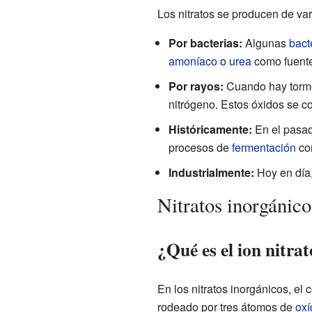
Los nitratos se producen de va
Por bacterias:
Algunas
bact
amoníaco
o
urea
como fuente
Por rayos:
Cuando hay torme
nitrógeno. Estos óxidos se con
Históricamente:
En el pasado
procesos de
fermentación
co
Industrialmente:
Hoy en día, 
Nitratos inorgánico
¿Qué es el ion nitra
En los nitratos inorgánicos, el
rodeado por tres átomos de
ox