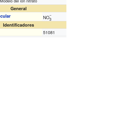
Modelo del ion nitrato
General
−
cular
NO
3
Identificadores
51081