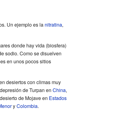
os. Un ejemplo es la
nitratina
,
gares donde hay vida (biosfera)
 de sodio. Como se disuelven
es en unos pocos sitios
 en desiertos con climas muy
a depresión de Turpan en
China
,
 desierto de Mojave en
Estados
Menor
y
Colombia
.