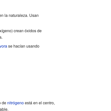
 en la naturaleza. Usan
xígeno) crean óxidos de
a.
vora
se hacían usando
o de
nitrógeno
está en el centro,
able.