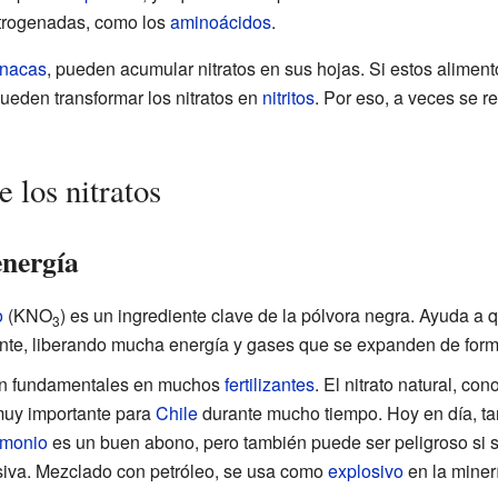
itrogenadas, como los
aminoácidos
.
inacas
, pueden acumular nitratos en sus hojas. Si estos alimen
ueden transformar los nitratos en
nitritos
. Por eso, a veces se r
 los nitratos
energía
o
(KNO
) es un ingrediente clave de la pólvora negra. Ayuda a q
3
e, liberando mucha energía y gases que se expanden de form
on fundamentales en muchos
fertilizantes
. El nitrato natural, co
muy importante para
Chile
durante mucho tiempo. Hoy en día, ta
amonio
es un buen abono, pero también puede ser peligroso si s
iva. Mezclado con petróleo, se usa como
explosivo
en la miner