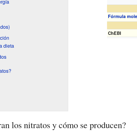
ergía
Fórmula mole
ados)
ChEBI
ación
a dieta
dos
atos?
an los nitratos y cómo se producen?