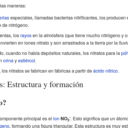
rias maneras:
erias
especiales, llamadas bacterias nitrificantes, los producen
 de nitrógeno.
ntas, los
rayos
en la atmósfera (que tiene mucho nitrógeno y o
vierten en iones nitrato y son arrastrados a la tierra por la lluvi
, cuando no había depósitos naturales, los nitratos para la
pól
n
orina
y
estiércol
.
los nitratos se fabrican en fábricas a partir de
ácido nítrico
.
s: Estructura y formación
to?
-
 componente principal es el
ion
NO
. Esto significa que un átom
3
ígeno
, formando una figura triangular. Esta estructura es muy est