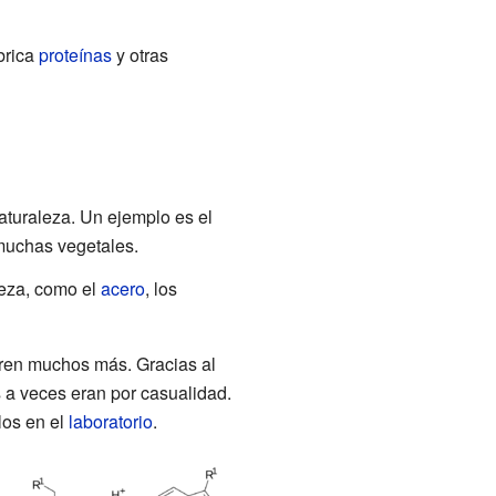
brica
proteínas
y otras
aturaleza. Un ejemplo es el
muchas vegetales.
leza, como el
acero
, los
bren muchos más. Gracias al
 a veces eran por casualidad.
los en el
laboratorio
.