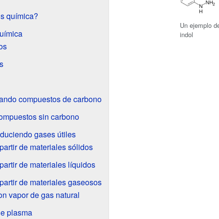
is química?
Un ejemplo de 
química
indol
os
s
reando compuestos de carbono
Compuestos sin carbono
oduciendo gases útiles
partir de materiales sólidos
partir de materiales líquidos
 partir de materiales gaseosos
n vapor de gas natural
de plasma