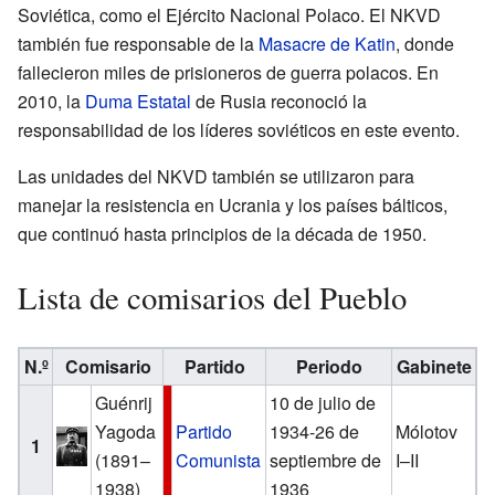
Soviética, como el Ejército Nacional Polaco. El NKVD
también fue responsable de la
Masacre de Katin
, donde
fallecieron miles de prisioneros de guerra polacos. En
2010, la
Duma Estatal
de Rusia reconoció la
responsabilidad de los líderes soviéticos en este evento.
Las unidades del NKVD también se utilizaron para
manejar la resistencia en Ucrania y los países bálticos,
que continuó hasta principios de la década de 1950.
Lista de comisarios del Pueblo
N.º
Comisario
Partido
Periodo
Gabinete
Guénrij
10 de julio de
Yagoda
Partido
1934-26 de
Mólotov
1
(1891–
Comunista
septiembre de
I–II
1938)
1936