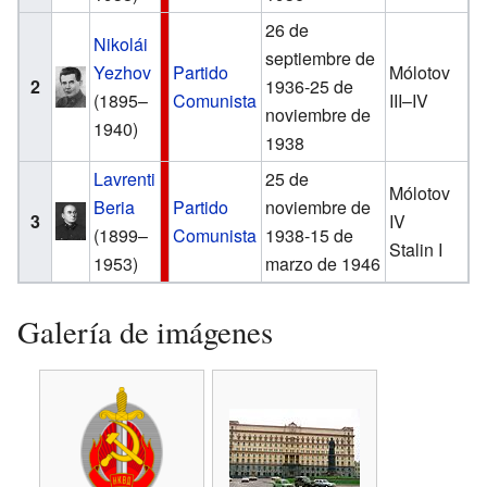
26 de
Nikolái
septiembre de
Yezhov
Partido
Mólotov
2
1936-25 de
(1895–
Comunista
III–IV
noviembre de
1940)
1938
Lavrenti
25 de
Mólotov
Beria
Partido
noviembre de
3
IV
(1899–
Comunista
1938-15 de
Stalin I
1953)
marzo de 1946
Galería de imágenes