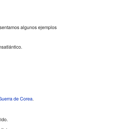
resentamos algunos ejemplos
satlántico.
Guerra de Corea
.
ido.