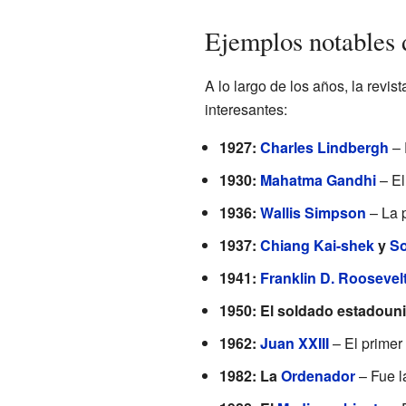
Ejemplos notables 
A lo largo de los años, la revis
interesantes:
1927:
Charles Lindbergh
– 
1930:
Mahatma Gandhi
– El
1936:
Wallis Simpson
– La p
1937:
Chiang Kai-shek
y
So
1941:
Franklin D. Roosevel
1950: El soldado estadoun
1962:
Juan XXIII
– El primer
1982: La
Ordenador
– Fue l