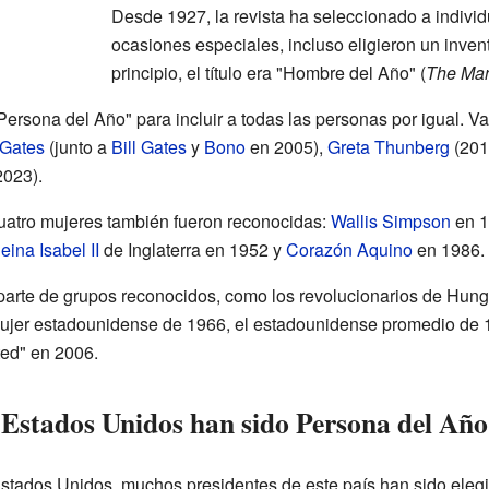
Desde 1927, la revista ha seleccionado a indivi
ocasiones especiales, incluso eligieron un invento
principio, el título era "Hombre del Año" (
The Man
ersona del Año" para incluir a todas las personas por igual. Va
 Gates
(junto a
Bill Gates
y
Bono
en 2005),
Greta Thunberg
(201
2023).
uatro mujeres también fueron reconocidas:
Wallis Simpson
en 1
eina Isabel II
de Inglaterra en 1952 y
Corazón Aquino
en 1986.
arte de grupos reconocidos, como los revolucionarios de Hungrí
ujer estadounidense de 1966, el estadounidense promedio de 1
ed" en 2006.
 Estados Unidos han sido Persona del Añ
Estados Unidos, muchos presidentes de este país han sido elegi