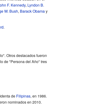
ohn F. Kennedy
,
Lyndon B.
ge W. Bush
,
Barack Obama
y
rd
.
lo". Otros destacados fueron
ulo de "Persona del Año" tres
sidenta de
Filipinas
, en 1986.
eron nominados en 2010.