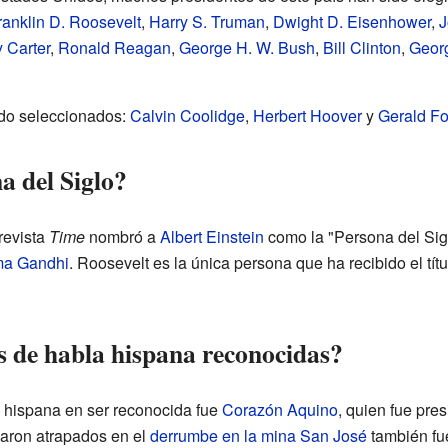
ranklin D. Roosevelt
,
Harry S. Truman
,
Dwight D. Eisenhower
,
J
 Carter
,
Ronald Reagan
,
George H. W. Bush
,
Bill Clinton
,
Geor
ido seleccionados:
Calvin Coolidge
,
Herbert Hoover
y
Gerald Fo
a del Siglo?
revista
Time
nombró a
Albert Einstein
como la "Persona del Sig
a Gandhi
. Roosevelt es la única persona que ha recibido el tít
 de habla hispana reconocidas?
a hispana en ser reconocida fue
Corazón Aquino
, quien fue pre
aron atrapados en el
derrumbe en la mina San José
también fu