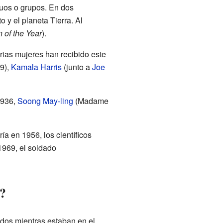
duos o grupos. En dos
 y el planeta Tierra. Al
 of the Year
).
rias mujeres han recibido este
9),
Kamala Harris
(junto a
Joe
936,
Soong May-ling
(Madame
a en 1956, los científicos
969, el soldado
o?
dos mientras estaban en el