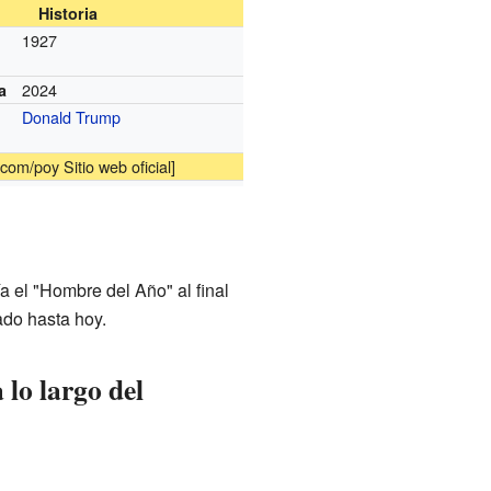
Historia
1927
2024
a
Donald Trump
.com/poy
Sitio web oficial]
a el "Hombre del Año" al final
ado hasta hoy.
 lo largo del