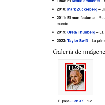
1988: El
Medio ambiente
– F
2010:
Mark Zuckerberg
– Un
2011: El manifestante
– Rep
mundo.
2019:
Greta Thunberg
– La 
2023:
Taylor Swift
– La prime
Galería de imágen
El papa
Juan XXIII
fue