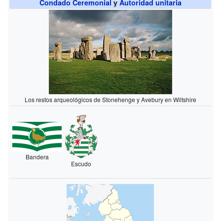
Condado Ceremonial
y
Autoridad unitaria
Los restos arqueológicos de Stonehenge y Avebury en Wiltshire
Bandera
Escudo