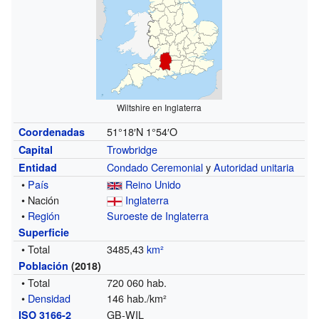
Wiltshire en Inglaterra
51°18′N
1°54′O
Coordenadas
Trowbridge
Capital
Condado Ceremonial
y
Autoridad unitaria
Entidad
•
País
Reino Unido
• Nación
Inglaterra
•
Región
Suroeste de Inglaterra
Superficie
• Total
3485,43
km²
Población
(2018)
• Total
720 060 hab.
•
Densidad
146 hab./km²
GB-WIL
ISO 3166-2