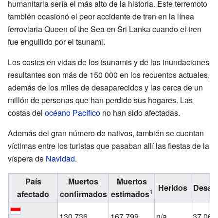
humanitaria sería el más alto de la historia. Este terremoto
también ocasionó el peor accidente de tren en la línea
ferroviaria Queen of the Sea en Sri Lanka cuando el tren
fue engullido por el tsunami.
Los costes en vidas de los tsunamis y de las inundaciones
resultantes son más de 150 000 en los recuentos actuales,
además de los miles de desaparecidos y las cerca de un
millón de personas que han perdido sus hogares. Las
costas del
océano Pacífico
no han sido afectadas.
Además del gran número de nativos, también se cuentan
víctimas entre los turistas que pasaban allí las fiestas de la
víspera de
Navidad
.
País
Muertos
Muertos
Heridos
Desap
1
afectado
confirmados
estimados
130 736
167 799
n/a
37 063