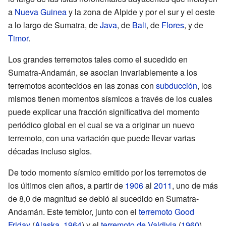
a
Nueva Guinea
y la zona de Alpide y por el sur y el oeste
a lo largo de Sumatra, de
Java
, de
Bali
, de
Flores
, y de
Timor
.
Los grandes terremotos tales como el sucedido en
Sumatra-Andamán, se asocian invariablemente a los
terremotos acontecidos en las zonas con
subducción
, los
mismos tienen momentos sísmicos a través de los cuales
puede explicar una fracción significativa del momento
periódico global en el cual se va a originar un nuevo
terremoto, con una variación que puede llevar varias
décadas incluso siglos.
De todo momento sísmico emitido por los terremotos de
los últimos cien años, a partir de
1906
al
2011
, uno de más
de 8,0 de magnitud se debió al sucedido en Sumatra-
Andamán. Este temblor, junto con el
terremoto Good
Friday
(
Alaska
,
1964
) y el
terremoto de Valdivia
(
1960
),