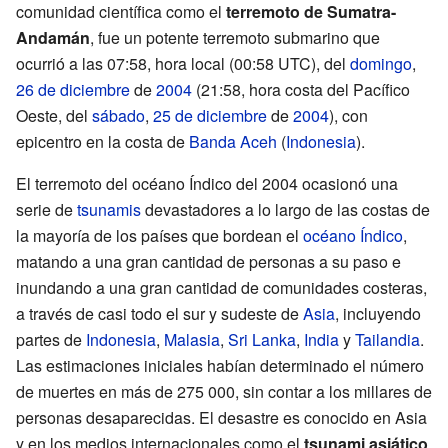
comunidad científica como el
terremoto de Sumatra-
Andamán
, fue un potente terremoto submarino que
ocurrió a las 07:58, hora local (00:58 UTC), del
domingo
,
26 de diciembre
de
2004
(21:58, hora costa del Pacífico
Oeste, del
sábado
,
25 de diciembre
de
2004
), con
epicentro en la costa de
Banda Aceh
(
Indonesia
).
El terremoto del océano Índico del 2004 ocasionó una
serie de
tsunamis
devastadores a lo largo de las costas de
la mayoría de los países que bordean el
océano Índico
,
matando a una gran cantidad de personas a su paso e
inundando a una gran cantidad de comunidades costeras,
a través de casi todo el sur y sudeste de
Asia
, incluyendo
partes de
Indonesia
,
Malasia
,
Sri Lanka
,
India
y
Tailandia
.
Las estimaciones iniciales habían determinado el número
de muertes en más de 275 000, sin contar a los millares de
personas desaparecidas. El desastre es conocido en Asia
y en los medios internacionales como el
tsunami asiático
,