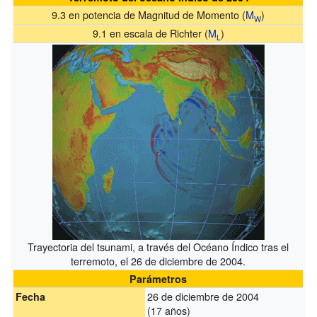
9.3 en potencia de Magnitud de Momento (
M
)
W
9.1 en escala de Richter (
M
)
L
Trayectoria del tsunami, a través del Océano Índico tras el
terremoto, el 26 de diciembre de 2004.
Parámetros
26 de diciembre de 2004
Fecha
(17 años)