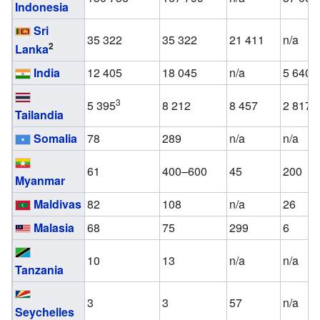
Indonesia
Sri
35 322
35 322
21 411
n/a
2
Lanka
India
12 405
18 045
n/a
5 640
3
5 395
8 212
8 457
2 817
Tailandia
Somalia
78
289
n/a
n/a
61
400–600
45
200
Myanmar
Maldivas
82
108
n/a
26
Malasia
68
75
299
6
10
13
n/a
n/a
Tanzania
3
3
57
n/a
Seychelles