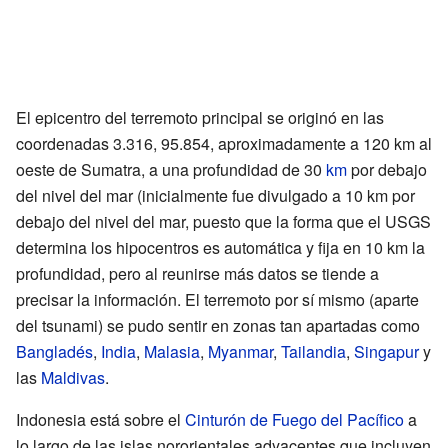
El epicentro del terremoto principal se originó en las
coordenadas
3.316,
95.854
, aproximadamente a 120 km al
oeste de Sumatra, a una profundidad de 30
km
por debajo
del nivel del mar (inicialmente fue divulgado a 10 km por
debajo del nivel del mar, puesto que la forma que el USGS
determina los hipocentros es automática y fija en 10 km la
profundidad, pero al reunirse más datos se tiende a
precisar la información. El terremoto por sí mismo (aparte
del tsunami) se pudo sentir en zonas tan apartadas como
Bangladés
,
India
,
Malasia
,
Myanmar
,
Tailandia
,
Singapur
y
las
Maldivas
.
Indonesia está sobre el
Cinturón de Fuego del Pacífico
a
lo largo de las islas nororientales adyacentes que incluyen