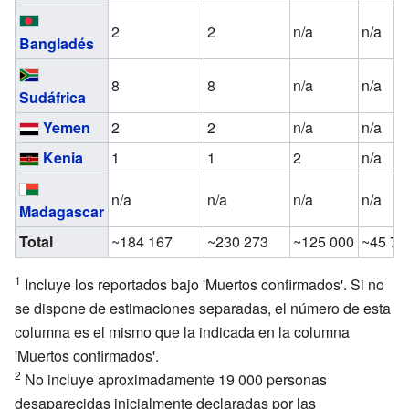
2
2
n/a
n/a
Bangladés
8
8
n/a
n/a
Sudáfrica
Yemen
2
2
n/a
n/a
Kenia
1
1
2
n/a
n/a
n/a
n/a
n/a
Madagascar
Total
~184 167
~230 273
~125 000
~45 75
1
Incluye los reportados bajo 'Muertos confirmados'. Si no
se dispone de estimaciones separadas, el número de esta
columna es el mismo que la indicada en la columna
'Muertos confirmados'.
2
No incluye aproximadamente 19 000 personas
desaparecidas inicialmente declaradas por las