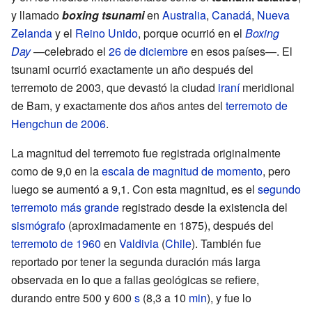
y llamado
boxing tsunami
en
Australia
,
Canadá
,
Nueva
Zelanda
y el
Reino Unido
, porque ocurrió en el
Boxing
Day
—celebrado el
26 de diciembre
en esos países—. El
tsunami ocurrió exactamente un año después del
terremoto de 2003, que devastó la ciudad
iraní
meridional
de Bam, y exactamente dos años antes del
terremoto de
Hengchun de 2006
.
La magnitud del terremoto fue registrada originalmente
como de 9,0 en la
escala de magnitud de momento
, pero
luego se aumentó a 9,1. Con esta magnitud, es el
segundo
terremoto más grande
registrado desde la existencia del
sismógrafo
(aproximadamente en 1875), después del
terremoto de 1960
en
Valdivia
(
Chile
). También fue
reportado por tener la segunda duración más larga
observada en lo que a fallas geológicas se refiere,
durando entre 500 y 600
s
(8,3 a 10
min
), y fue lo