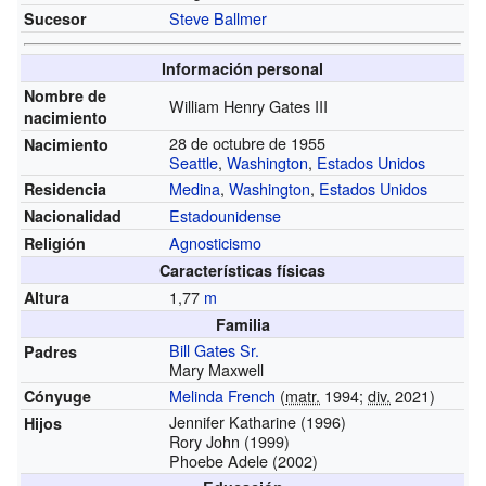
Steve Ballmer
Sucesor
Información personal
Nombre de
William Henry Gates III
nacimiento
28 de octubre de 1955
Nacimiento
Seattle
,
Washington
,
Estados Unidos
Medina
,
Washington
,
Estados Unidos
Residencia
Estadounidense
Nacionalidad
Agnosticismo
Religión
Características físicas
1,77
m
Altura
Familia
Bill Gates Sr.
Padres
Mary Maxwell
Melinda French
(
matr.
1994;
div.
2021)
Cónyuge
Jennifer Katharine (1996)
Hijos
Rory John (1999)
Phoebe Adele (2002)