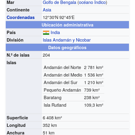
Golfo de Bengala
(
océano Índico
)
Mar
Asia
Continente
12°30′N
92°45′E
Coordenadas
Ubicación administrativa
India
País
Islas Andamán y Nicobar
División
Datos geográficos
204
N.º de islas
Islas
Andamán del Norte
2 781 km²
Andamán del Medio
1 536 km²
Andamán del Sur
1 210 km²
Pequeño Andamán
739 km²
Baratang
238 km²
Isla Rutland
109,3 km²
6 408 km²
Superficie
352 km
Longitud
51 km
Anchura