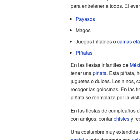
para entretener a todos. El even
Payasos
Magos
Juegos inflables o
camas elá
Piñatas
En las fiestas infantiles de
Méx
tener una
piñata
. Esta piñata, 
juguetes o dulces. Los niños, c
recoger las golosinas. En las f
piñata se reemplaza por la visi
En las fiestas de cumpleaños 
con amigos, contar
chistes
y re
Una costumbre muy extendida e
pastel
o torta decorada con
vel