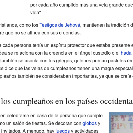
por cada año cumplido más una vela grande que 
vida".
istianos, como los
Testigos de Jehová
, mantienen la tradición
e que no se alinea con sus creencias.
 cada persona tenía un espíritu protector que estaba presente e
dea se relaciona con la creencia en el ángel custodio o el
hada 
 también se asocia con los griegos, quienes ponían pasteles r
 Se dice que las velas de cumpleaños tienen una magia especia
mpleaños también se consideraban importantes, ya que se creía 
los cumpleaños en los países occidenta
len celebrarse en casa de la persona que cumple
mo un salón de fiestas. Se decoran con
globos
y
s invitados. A menudo, hay
juegos
y actividades