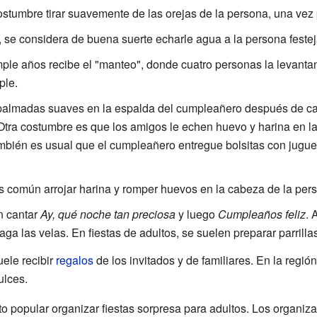
costumbre tirar suavemente de las orejas de la persona, una ve
, se considera de buena suerte echarle agua a la persona feste
ple años recibe el "manteo", donde cuatro personas la levantan
ple.
 palmadas suaves en la espalda del cumpleañero después de c
 Otra costumbre es que los amigos le echen huevo y harina en l
mbién es usual que el cumpleañero entregue bolsitas con jugue
 es común arrojar harina y romper huevos en la cabeza de la pe
n cantar
Ay, qué noche tan preciosa
y luego
Cumpleaños feliz
. 
a las velas. En fiestas de adultos, se suelen preparar parrilla
ele recibir
regalos
de los invitados y de familiares. En la regió
ulces.
to popular organizar fiestas sorpresa para adultos. Los organiza