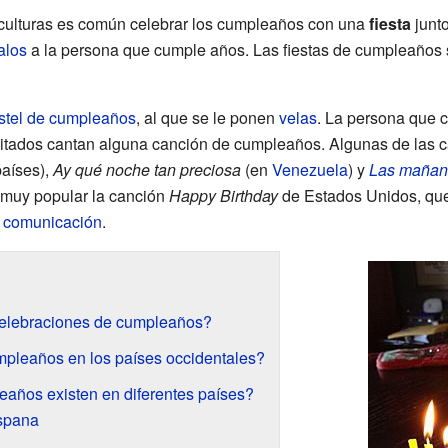
culturas es común celebrar los cumpleaños con una
fiesta
junto
alos
a la persona que cumple años. Las fiestas de cumpleaños
stel de cumpleaños
, al que se le ponen
velas
. La persona que 
nvitados cantan alguna canción de cumpleaños. Algunas de las
aíses),
Ay qué noche tan preciosa
(en
Venezuela
) y
Las mañan
 muy popular la canción
Happy Birthday
de Estados Unidos, que 
 comunicación
.
 celebraciones de cumpleaños?
pleaños en los países occidentales?
eaños existen en diferentes países?
ispana