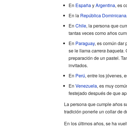
En
España
y
Argentina
, es 
En la
República Dominicana
En
Chile
, la persona que cum
tantas veces como años cum
En
Paraguay
, es común dar
se le llama
carrera baqueta
.
preparación de un pastel. Ta
invitados.
En
Perú
, entre los jóvenes,
En
Venezuela
, es muy comú
festejado después de que apag
La persona que cumple años su
tradición ponerle un collar de d
En los últimos años, se ha vuel