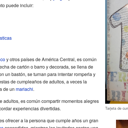
to puede incluir:
sticas
ico
y otros países de América Central, es común
hecha de cartón o barro y decorada, se llena de
on un bastón, se turnan para intentar romperla y
iestas de cumpleaños de adultos, a veces la
ta de un
mariachi
.
de adultos, es común compartir momentos alegres
cordar experiencias divertidas.
Tarjeta de cu
s ofrecer a la persona que cumple años un gran
as
encendidas, mientras los invitados cantan una