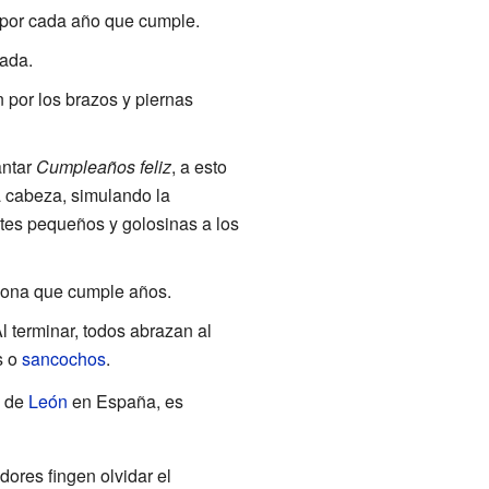
z por cada año que cumple.
jada.
 por los brazos y piernas
antar
Cumpleaños feliz
, a esto
a cabeza, simulando la
tes pequeños y golosinas a los
rsona que cumple años.
Al terminar, todos abrazan al
s o
sancochos
.
n de
León
en España, es
dores fingen olvidar el