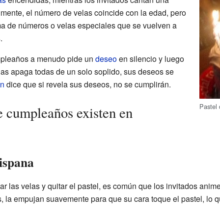
lmente, el número de velas coincide con la edad, pero
ma de números o velas especiales que se vuelven a
.
mpleaños a menudo pide un
deseo
en silencio y luego
 las apaga todas de un solo soplido, sus deseos se
ón
dice que si revela sus deseos, no se cumplirán.
Pastel
e cumpleaños existen en
hispana
r las velas y quitar el pastel, es común que los invitados anim
es, la empujan suavemente para que su cara toque el pastel, lo