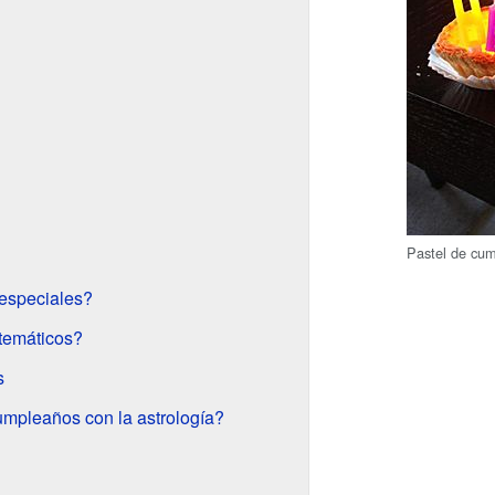
Pastel de cu
especiales?
temáticos?
s
umpleaños con la astrología?