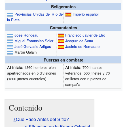
Beligerantes
Provincias Unidas del Río de
Imperio español
la Plata
Comandantes
José Rondeau
Francisco Javier de Elío
Miguel Estanislao Soler
Joaquín de Soria
José Gervasio Artigas
Jacinto de Romarate
Martín Galain
Fuerzas en combate
Al inicio
: 4360 hombres bien
Al inicio
: 700 infantes
apertrechados en 5 divisiones
veteranos, 500 jinetes y 70
(1300 jinetes orientales)
artilleros con 6 piezas de
campaña
Contenido
¿Qué Pasó Antes del Sitio?
La Situación en la Banda Oriental