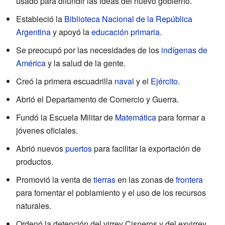
usado para difundir las ideas del nuevo gobierno.
Estableció la
Biblioteca Nacional de la República
Argentina
y apoyó la
educación primaria
.
Se preocupó por las necesidades de los
indígenas de
América
y la salud de la gente.
Creó la primera escuadrilla
naval
y el
Ejército
.
Abrió el Departamento de Comercio y Guerra.
Fundó la Escuela Militar de
Matemática
para formar a
jóvenes oficiales.
Abrió nuevos
puertos
para facilitar la exportación de
productos.
Promovió la venta de
tierras
en las zonas de
frontera
para fomentar el poblamiento y el uso de los recursos
naturales.
Ordenó la detención del virrey Cisneros y del exvirrey