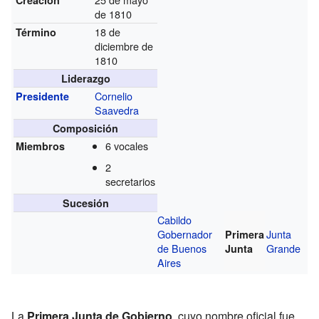
Creación
de 1810
18 de
Término
diciembre de
1810
Liderazgo
Cornelio
Presidente
Saavedra
Composición
6 vocales
Miembros
2
secretarios
Sucesión
Cabildo
Gobernador
Junta
Primera
de Buenos
Grande
Junta
Aires
La
Primera Junta de Gobierno
, cuyo nombre oficial fue