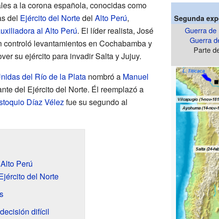
ales a la corona española, conocidas como
as del
Ejército del Norte
del
Alto Perú
,
Segunda expe
uxiliadora al Alto Perú
. El líder realista, José
Guerra de 
Guerra de
 controló levantamientos en Cochabamba y
Parte 
ver su ejército para invadir Salta y Jujuy.
nidas del Río de la Plata
nombró a
Manuel
e del Ejército del Norte. Él reemplazó a
stoquio Díaz Vélez
fue su segundo al
Alto Perú
Ejército del Norte
s
ecisión difícil