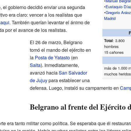
•
Manuel Belgra
e, el gobierno decidió enviar una segunda
•
Eustaquio Día
•
Gregorio Aráoz
tivo era claro: vencer a los realistas que
Madrid
uaqui
. También querían levantar el ánimo de
 por el avance de los realistas.
Total
: 3.800
El 26 de marzo, Belgrano
hombres
tomó el mando del ejército en
15 cañones
la
Posta de Yatasto
(en
Salta
). Inmediatamente,
más de 1.000 m
avanzó hacia
San Salvador
muchos heridos
de Jujuy
para establecer una
defensa. Luego, instaló su campamento en
Camp
Belgrano al frente del Ejército 
te era tanto militar como política. Se esperaba que él restaurar
vían en la región. Había muchos realistas entre los líderes relig