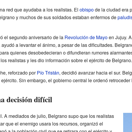
na red que ayudaba a los realistas. El
obispo
de la ciudad era p
 Belgrano y muchos de sus soldados estaban enfermos de
paludi
ó el segundo aniversario de la
Revolución de Mayo
en Jujuy. Al
ayudó a levantar el ánimo, a pesar de las dificultades. Belgra
s para quienes desobedecieran o difundieran rumores alarmante
os realistas y les dio información sobre el ejército de Belgrano
he, reforzado por
Pío Tristán
, decidió avanzar hacia el sur. Be
ejército. Sin embargo, el gobierno central le ordenó retroceder
 decisión difícil
il. A mediados de julio, Belgrano supo que los realistas
tar que el enemigo usara los recursos, organizó el
 a la población civil que se retirara con el ejército y