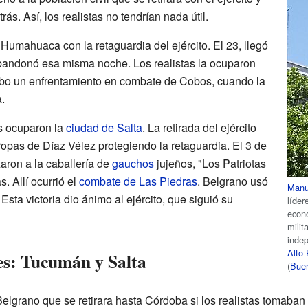
s. Así, los realistas no tendrían nada útil.
Humahuaca con la retaguardia del ejército. El 23, llegó
abandonó esa misma noche. Los realistas la ocuparon
ubo un enfrentamiento en combate de Cobos, cuando la
.
as ocuparon la
ciudad de Salta
. La retirada del ejército
tropas de Díaz Vélez protegiendo la retaguardia. El 3 de
zaron a la caballería de
gauchos
jujeños, "Los Patriotas
s. Allí ocurrió el
combate de Las Piedras
. Belgrano usó
Manu
. Esta victoria dio ánimo al ejército, que siguió su
líder
econ
milit
inde
Alto
es: Tucumán y Salta
(
Buen
elgrano que se retirara hasta Córdoba si los realistas tomaba