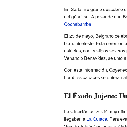
En Salta, Belgrano descubrió u
obligó a irse. A pesar de que
Cochabamba
.
El 25 de mayo, Belgrano celebr
blanquiceleste. Esta ceremonia 
estrictas, con castigos severo
Venancio Benavídez, se unió a l
Con esta información, Goyenec
hombres capaces se unieran al 
El Éxodo Jujeño: Una
La situación se volvió muy difíc
llegaban a
La Quiaca
. Para evi
"Éxodo Jujeño" en agosto. Ordenó