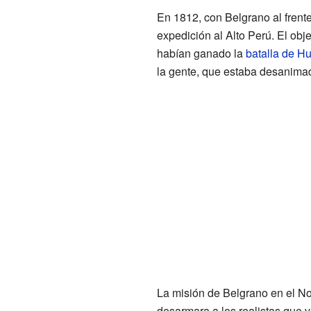
En 1812, con Belgrano al frent
expedición al Alto Perú. El obje
habían ganado la
batalla de H
la gente, que estaba desanimada
La misión de Belgrano en el Nor
desarmara a los realistas que vi