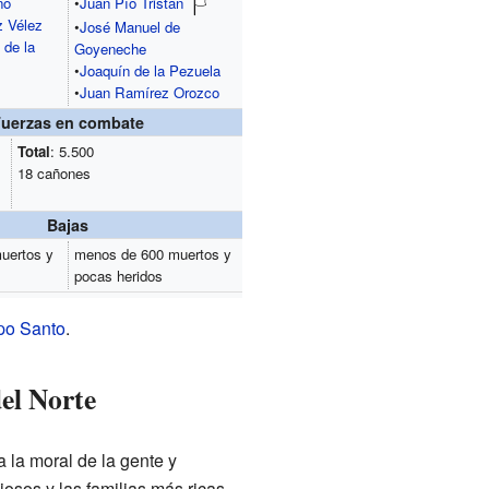
no
•
Juan Pío Tristán
z Vélez
•
José Manuel de
 de la
Goyeneche
•
Joaquín de la Pezuela
•
Juan Ramírez Orozco
Fuerzas en combate
Total
: 5.500
18 cañones
Bajas
uertos y
menos de 600 muertos y
pocas heridos
o Santo
.
del Norte
a la moral de la gente y
iosos y las familias más ricas.