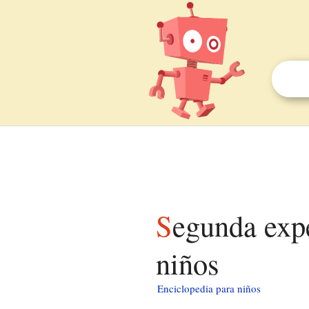
Segunda expedición auxiliadora al Alto Perú para
niños
Enciclopedia para niños