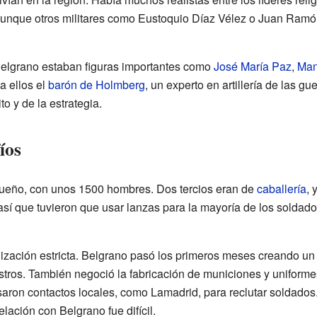
 aunque otros militares como Eustoquio Díaz Vélez o Juan Ram
 Belgrano estaban figuras importantes como
José María Paz
,
Man
 a ellos el
barón de Holmberg
, un experto en artillería de las gu
o y de la estrategia.
íos
queño, con unos 1500 hombres. Dos tercios eran de
caballería
, 
 así que tuvieron que usar lanzas para la mayoría de los soldado
ización estricta. Belgrano pasó los primeros meses creando un ho
stros. También negoció la fabricación de municiones y uniformes
aron contactos locales, como Lamadrid, para reclutar soldados
lación con Belgrano fue difícil.