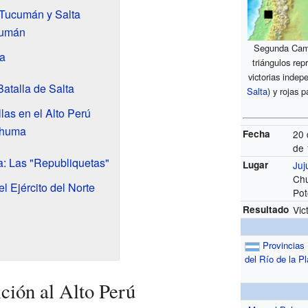
: Tucumán y Salta
cumán
Segunda Camp
ta
triángulos rep
victorias indep
atalla de Salta
Salta
) y rojas p
las en el Alto Perú
ohuma
Fecha
20 
de
a: Las "Republiquetas"
Lugar
Juj
Ch
 Ejército del Norte
Pot
Resultado
Vic
Provincias
del Río de la Pl
ión al Alto Perú