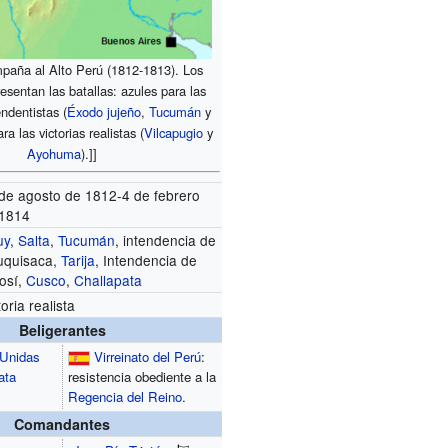
aña al Alto Perú (1812-1813). Los
resentan las batallas: azules para las
endentistas (
Éxodo jujeño
,
Tucumán
y
ara las victorias realistas (
Vilcapugio
y
Ayohuma
).]]
de agosto de 1812-4 de febrero
 1814
uy
,
Salta
,
Tucumán
, intendencia de
uquisaca,
Tarija
, Intendencia de
osí,
Cusco
,
Challapata
toria realista
Beligerantes
 Unidas
Virreinato del Perú
:
ata
resistencia obediente a la
Regencia
del Reino
.
Comandantes