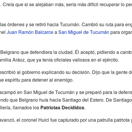
 Creía que si se alejaban más, sería más difícil recuperar lo p
as órdenes y se retiró hacia Tucumán. Cambió su ruta para engañ
onel
Juan Ramón Balcarce
a
San Miguel de Tucumán
para organ
Belgrano que defendiera la ciudad. Él aceptó, pidiendo a camb
milia Aráoz, que ya tenía oficiales valiosos en el ejército.
escribió al gobierno explicando su decisión. Dijo que la gente
e espíritu para detener al enemigo.
 acampó en San Miguel de Tucumán y se preparó para la defens
endo que Belgrano huía hacia Santiago del Estero. De Santiago
lería, llamados los
Patriotas Decididos
.
vanzó, el coronel Huici fue capturado por una patrulla patriota