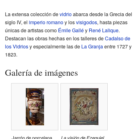
La extensa colección de
vidrio
abarca desde la Grecia del
siglo IV, el
imperio romano
y los
visigodos
, hasta piezas
únicas de artistas como
Émile Gallé
y
René Lalique
.
Destacan las obras hechas en los talleres de
Cadalso de
los Vidrios
y especialmente las de
La Granja
entre 1727 y
1823.
Galería de imágenes
Jarrón de porcelana
La visión de Ezequiel
.