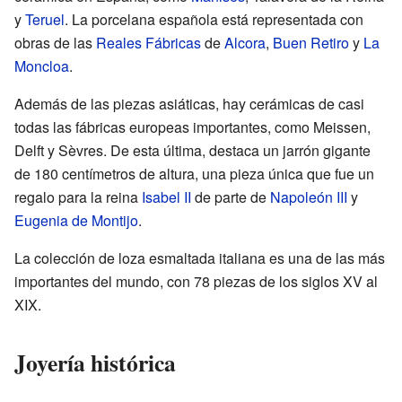
y
Teruel
. La porcelana española está representada con
obras de las
Reales Fábricas
de
Alcora
,
Buen Retiro
y
La
Moncloa
.
Además de las piezas asiáticas, hay cerámicas de casi
todas las fábricas europeas importantes, como Meissen,
Delft y Sèvres. De esta última, destaca un jarrón gigante
de 180 centímetros de altura, una pieza única que fue un
regalo para la reina
Isabel II
de parte de
Napoleón III
y
Eugenia de Montijo
.
La colección de loza esmaltada italiana es una de las más
importantes del mundo, con 78 piezas de los siglos XV al
XIX.
Joyería histórica