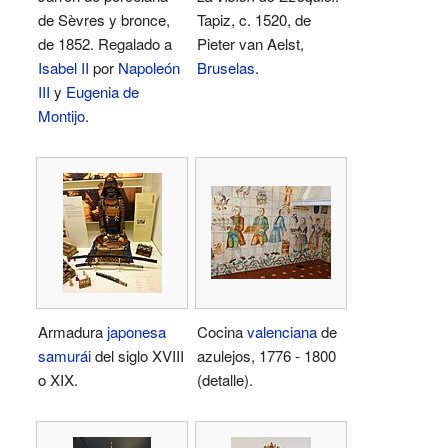
de Sèvres y bronce,
Tapiz, c. 1520, de
de 1852. Regalado a
Pieter van Aelst,
Isabel II
por
Napoleón
Bruselas
.
III
y
Eugenia de
Montijo
.
Armadura
japonesa
Cocina
valenciana
de
samurái
del siglo XVIII
azulejos, 1776 - 1800
o XIX.
(detalle).