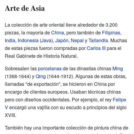
Arte de Asia
La colección de arte oriental tiene alrededor de 3.200
piezas, la mayoría de
China
, pero también de
Filipinas
,
India
,
Indonesia
(
Java
),
Japón
,
Nepal
y
Tailandia
. Muchas
de estas piezas fueron compradas por
Carlos III
para el
Real Gabinete de Historia Natural.
Sobresalen las
porcelanas
de las dinastías chinas
Ming
(1368-1644) y
Qing
(1644-1912). Algunas de estas obras,
llamadas "de exportación", se hicieron en China por
encargo de clientes europeos. Usaban técnicas chinas
pero con diseños occidentales. Por ejemplo, el rey
Felipe
V
encargó una vajilla con su escudo a principios del siglo
XVIII.
También hay una importante colección de pintura china de