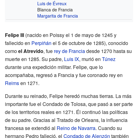
Luis de Évreux
Blanca de Francia
Margarita de Francia
Felipe III
(nacido en Poissy el 1 de mayo de 1245 y
fallecido en
Perpiñán
el 5 de octubre de 1285), conocido
como
el Atrevido
, fue
rey de Francia
desde 1270 hasta su
muerte en 1285. Su padre,
Luis IX
, murió en
Túnez
durante una expedición militar. Felipe, que lo
acompañaba, regresó a Francia y fue coronado rey en
Reims
en 1271.
Durante su reinado, Felipe heredó muchas tierras. La más
importante fue el Condado de Tolosa, que pasó a ser parte
de los territorios reales en 1271. Él continuó las políticas
de su padre. Gracias al Tratado de Orleans, la influencia
francesa se extendió al
Reino de Navarra
. Cuando su
hermano Pedro falleció, el
Condado de Alenzón
también