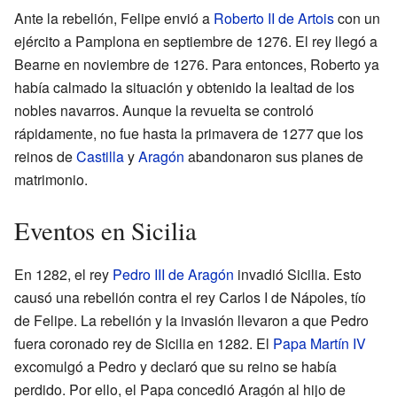
Ante la rebelión, Felipe envió a
Roberto II de Artois
con un
ejército a Pamplona en septiembre de 1276. El rey llegó a
Bearne en noviembre de 1276. Para entonces, Roberto ya
había calmado la situación y obtenido la lealtad de los
nobles navarros. Aunque la revuelta se controló
rápidamente, no fue hasta la primavera de 1277 que los
reinos de
Castilla
y
Aragón
abandonaron sus planes de
matrimonio.
Eventos en Sicilia
En 1282, el rey
Pedro III de Aragón
invadió Sicilia. Esto
causó una rebelión contra el rey Carlos I de Nápoles, tío
de Felipe. La rebelión y la invasión llevaron a que Pedro
fuera coronado rey de Sicilia en 1282. El
Papa Martín IV
excomulgó a Pedro y declaró que su reino se había
perdido. Por ello, el Papa concedió Aragón al hijo de