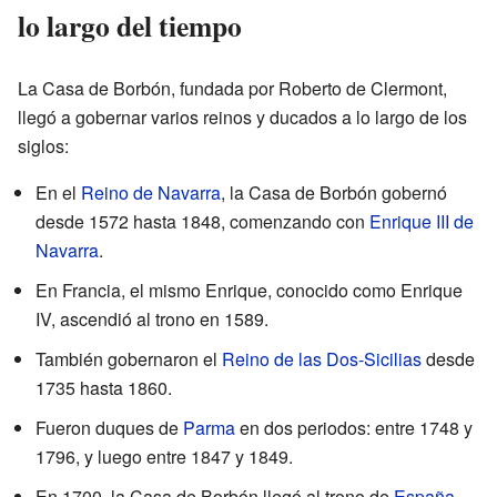
lo largo del tiempo
La Casa de Borbón, fundada por Roberto de Clermont,
llegó a gobernar varios reinos y ducados a lo largo de los
siglos:
En el
Reino de Navarra
, la Casa de Borbón gobernó
desde 1572 hasta 1848, comenzando con
Enrique III de
Navarra
.
En Francia, el mismo Enrique, conocido como Enrique
IV, ascendió al trono en 1589.
También gobernaron el
Reino de las Dos-Sicilias
desde
1735 hasta 1860.
Fueron duques de
Parma
en dos periodos: entre 1748 y
1796, y luego entre 1847 y 1849.
En 1700, la Casa de Borbón llegó al trono de
España
,