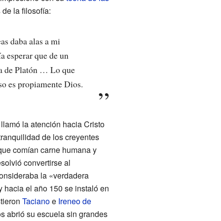
e la filosofía:
as daba alas a mi
a esperar que de un
ía de Platón … Lo que
so es propiamente Dios.
 llamó la atención hacia Cristo
tranquilidad de los creyentes
l (que comían carne humana y
solvió convertirse al
l consideraba la «verdadera
 hacia el año 150 se instaló en
stieron
Taciano
e
Ireneo de
os abrió su escuela sin grandes