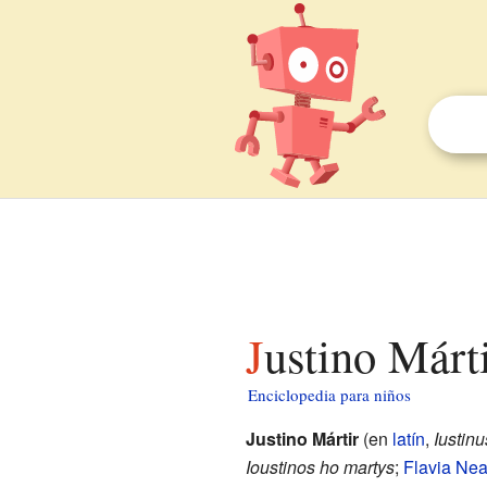
Justino Márt
Enciclopedia para niños
Justino Mártir
(en
latín
,
Iustinu
Ioustinos ho martys
;
Flavia Nea