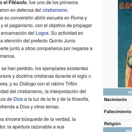
o el Filósofo
, fue uno de los primeros
ieron en defensa del
cristianismo
.
tras su conversión abrió escuela en Roma y
 y el paganismo, con el objetivo de propagar
a encarnación del
Logos
. Su actividad en
la atención del prefecto Quinto Junio
erte junto a otros compañeros por negarse a
romanos.
 se han perdido, los ejemplares existentes
praxis y doctrina cristianas durante el siglo
ii
.
ares, y su
Diálogo
con el rabino Trifón
idad del cristianismo, la interpretación del
I
leza de
Dios
a la luz de la fe y de la filosofía,
Nacimiento
ofrenda a Dios y otros temas.
Fallecimiento
na sincera búsqueda de la verdad, la
Religión
or, la apertura razonable a sus
In