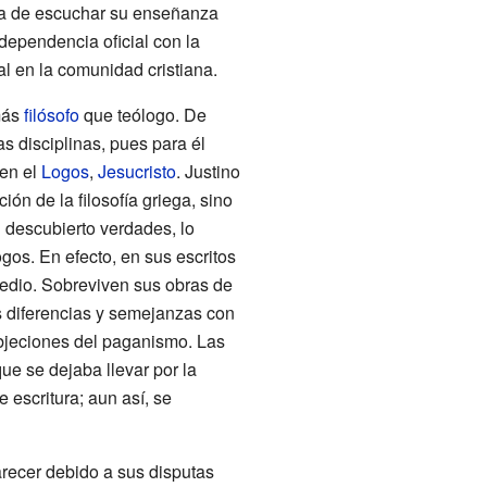
osa de escuchar su enseñanza
dependencia oficial con la
al en la comunidad cristiana.
 más
filósofo
que teólogo. De
s disciplinas, pues para él
 en el
Logos
,
Jesucristo
. Justino
ón de la filosofía griega, sino
n descubierto verdades, lo
gos. En efecto, en sus escritos
Medio. Sobreviven sus obras de
s diferencias y semejanzas con
bjeciones del paganismo. Las
ue se dejaba llevar por la
 escritura; aun así, se
arecer debido a sus disputas