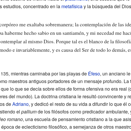
s estudios, concentrado en la
metafísica
y la búsqueda del Dios d
ncorpóreo me exaltaba sobremanera; la contemplación de las ide
ba haberme hecho sabio en un santiamén, y mi necedad me hací
ontemplar al mismo Dios. Porque tal es el blanco de la filosof
modo e invariablemente, y es causa del Ser de todo lo demás, e
y 135, mientras caminaba por las playas de
Éfeso
, un anciano le
 como maestros antiguos portadores de un mensaje profundo. La 
e que lo que se decía sobre ellos de forma ofensiva no era rea
es del mundo). La doctrina cristiana le resultó convincente y re
pos de
Adriano
, y dedicó el resto de su vida a difundir lo que é
istiendo el
pallium
de los filósofos como predicador ambulante, y
leo romano
, una escuela de pensamiento cristiano a la que asi
a época de eclecticismo filosófico, a semejanza de otros maestr