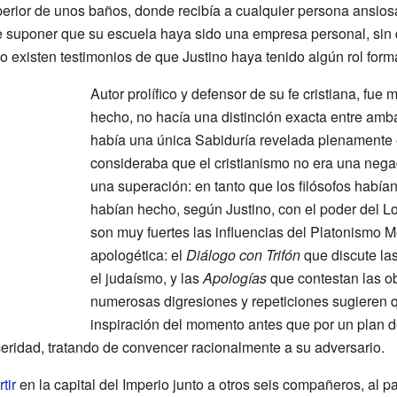
uperior de unos baños, donde recibía a cualquier persona ansi
abe suponer que su escuela haya sido una empresa personal, sin 
 no existen testimonios de que Justino haya tenido algún rol form
Autor prolífico y defensor de su fe cristiana, fue
hecho, no hacía una distinción exacta entre amba
había una única Sabiduría revelada plenamente
consideraba que el cristianismo no era una negaci
una superación: en tanto que los filósofos había
habían hecho, según Justino, con el poder del Lo
son muy fuertes las influencias del Platonismo 
apologética: el
Diálogo con Trifón
que discute la
el judaísmo, y las
Apologías
que contestan las o
numerosas digresiones y repeticiones sugieren q
inspiración del momento antes que por un plan de
inceridad, tratando de convencer racionalmente a su adversario.
tir
en la capital del Imperio junto a otros seis compañeros, al p