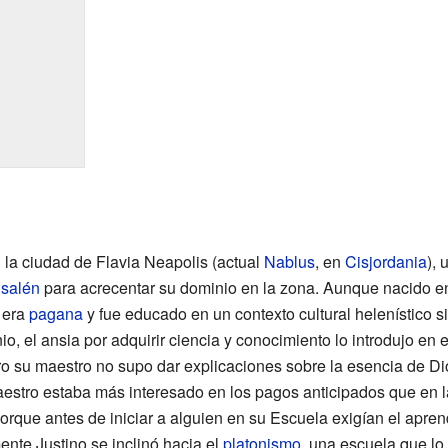
 la ciudad de Flavia Neapolis (actual
Nablus
, en
Cisjordania
), 
usalén
para acrecentar su dominio en la zona. Aunque nacido e
a era
pagana
y fue educado en un contexto cultural helenístico si
o, el ansia por adquirir ciencia y conocimiento lo introdujo en el
ro su maestro no supo dar explicaciones sobre la esencia de Di
aestro estaba más interesado en los pagos anticipados que en l
orque antes de iniciar a alguien en su Escuela exigían el apren
ente Justino se inclinó hacia el
platonismo
, una escuela que l