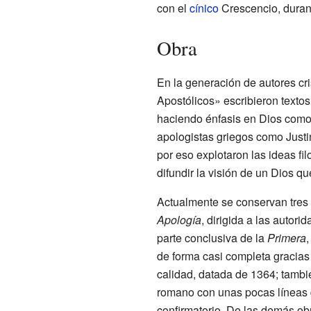
con el
cínico
Crescencio, duran
Obra
En la generación de autores cri
Apostólicos» escribieron textos 
haciendo énfasis en Dios como 
apologistas griegos como Justin
por eso explotaron las ideas fi
difundir la visión de un Dios 
Actualmente se conservan tres 
Apología
, dirigida a las autor
parte conclusiva de la
Primera
,
de forma casi completa gracias
calidad, datada de 1364; tambi
romano con unas pocas líneas 
confirmatorio. De las demás ob