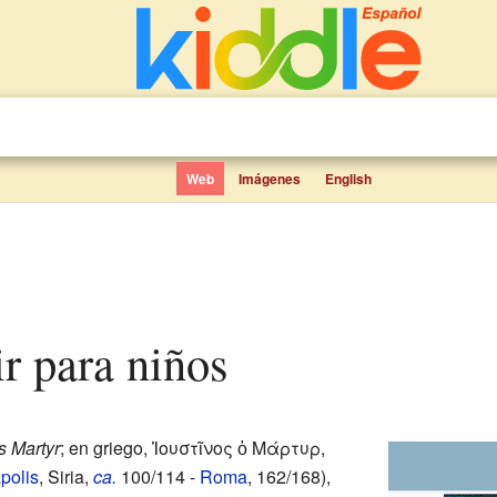
Web
Imágenes
English
ir para niños
s Martyr
; en griego,
Ἰουστῖνος ὁ Μάρτυρ
,
polis
, Siria,
ca.
100/114 -
Roma
, 162/168),