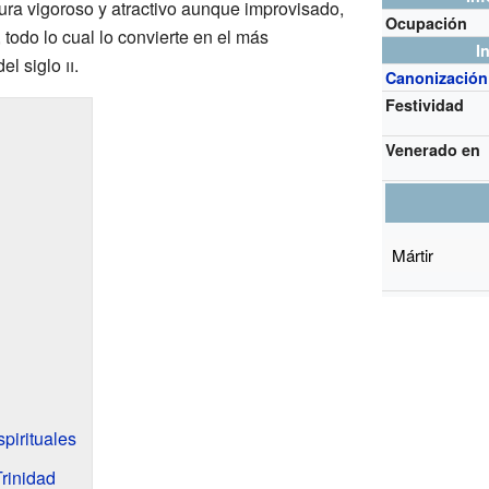
tura vigoroso y atractivo aunque improvisado,
Ocupación
, todo lo cual lo convierte en el más
I
del siglo
ii
.
Canonización
Festividad
Venerado en
Mártir
spirituales
Trinidad