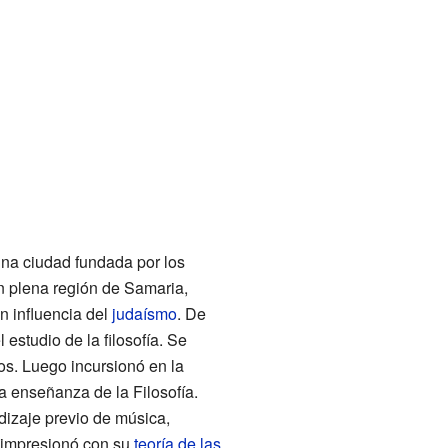
una ciudad fundada por los
n plena región de Samaria,
n influencia del
judaísmo
. De
 estudio de la filosofía. Se
os. Luego incursionó en la
a enseñanza de la Filosofía.
dizaje previo de música,
o impresionó con su
teoría de las