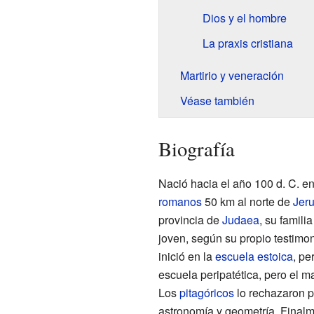
Dios y el hombre
La praxis cristiana
Martirio y veneración
Véase también
Biografía
Nació hacia el año 100 d. C. en
romanos
50 km al norte de
Jer
provincia de
Judaea
, su famili
joven, según su propio testimoni
inició en la
escuela estoica
, pe
escuela peripatética, pero el m
Los
pitagóricos
lo rechazaron p
astronomía y geometría. Finalm