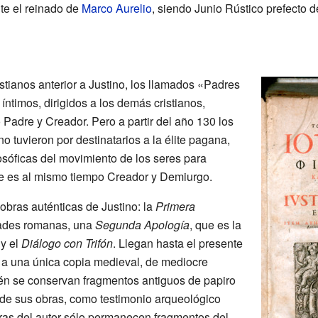
te el reinado de
Marco Aurelio
, siendo Junio Rústico prefecto d
stianos anterior a Justino, los llamados «Padres
íntimos, dirigidos a los demás cristianos,
Padre y Creador. Pero a partir del año 130 los
o tuvieron por destinatarios a la élite pagana,
losóficas del movimiento de los seres para
que es al mismo tiempo Creador y Demiurgo.
obras auténticas de Justino: la
Primera
idades romanas, una
Segunda Apología
, que es la
 y el
Diálogo con Trifón
. Llegan hasta el presente
 a una única copia medieval, de mediocre
én se conservan fragmentos antiguos de papiro
de sus obras, como testimonio arqueológico
ras del autor sólo permanecen fragmentos del