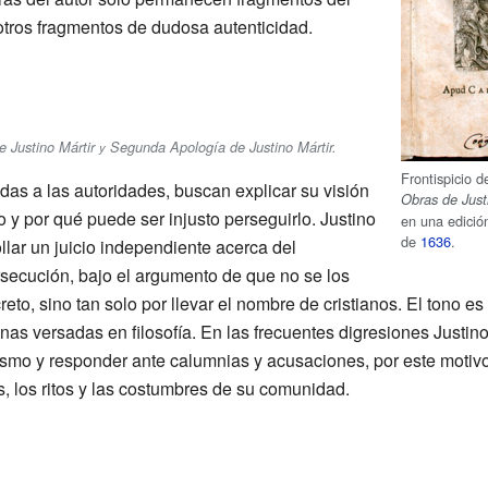
 otros fragmentos de dudosa autenticidad.
 Justino Mártir
Segunda Apología de Justino Mártir
.
y
Frontispicio d
idas a las autoridades, buscan explicar su visión
Obras de Justi
o y por qué puede ser injusto perseguirlo. Justino
en una edición
de
1636
.
lar un juicio independiente acerca del
rsecución, bajo el argumento de que no se los
to, sino tan solo por llevar el nombre de cristianos. El tono es 
as versadas en filosofía. En las frecuentes digresiones Justino
ianismo y responder ante calumnias y acusaciones, por este moti
, los ritos y las costumbres de su comunidad.