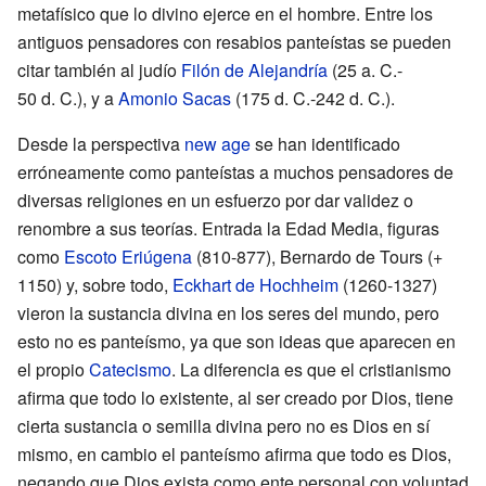
metafísico que lo divino ejerce en el hombre. Entre los
antiguos pensadores con resabios panteístas se pueden
citar también al judío
Filón de Alejandría
(25 a. C.-
50 d. C.), y a
Amonio Sacas
(175 d. C.-242 d. C.).
Desde la perspectiva
new age
se han identificado
erróneamente como panteístas a muchos pensadores de
diversas religiones en un esfuerzo por dar validez o
renombre a sus teorías. Entrada la Edad Media, figuras
como
Escoto Eriúgena
(810-877), Bernardo de Tours (+
1150) y, sobre todo,
Eckhart de Hochheim
(1260-1327)
vieron la sustancia divina en los seres del mundo, pero
esto no es panteísmo, ya que son ideas que aparecen en
el propio
Catecismo
. La diferencia es que el cristianismo
afirma que todo lo existente, al ser creado por Dios, tiene
cierta sustancia o semilla divina pero no es Dios en sí
mismo, en cambio el panteísmo afirma que todo es Dios,
negando que Dios exista como ente personal con voluntad