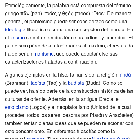
Etimológicamente, la palabra está compuesta del término
griego πᾶν (pan), 'todo', y θεός (theos), 'Dios'. De manera
general, el panteísmo puede ser considerado como una
ideología
filosófica o como una concepción del mundo. En
el
teísmo
se enfrentan dos términos: «dios» y «mundo». El
panteísmo procede a relacionarlos al máximo; el resultado
ha de ser un
monismo
, que puede adoptar diversas
caracterizaciones tratadas a continuación.
Algunos ejemplos en la historia han sido la religión
hindú
(Brahman),
taoísta
(Tao) y la
budista
(Buda). Como se
puede ver, ha sido parte de la construcción histórica de las
culturas de oriente. Además, en la antigua Grecia, el
estoicismo
(Logos) y el neoplatonismo (Unidad de la cual
proceden todos los seres, descrita por Platón y Aristóteles)
también tenían ciertas ideas que se pueden relacionar con
este pensamiento. En diferentes filosofías como la