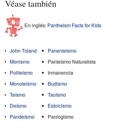
Véase también
En inglés:
Pantheism Facts for Kids
John Toland
Panenteísmo
Monismo
Panteísmo Naturalista
Politeísmo
Inmanencia
Monoteísmo
Budismo
Teísmo
Taoísmo
Deísmo
Estoicismo
Pandeísmo
Panlogismo