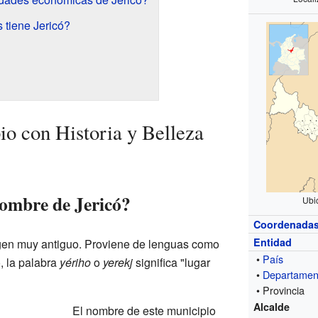
s tiene Jericó?
io con Historia y Belleza
nombre de Jericó?
Ubi
Coordenada
Entidad
igen muy antiguo. Proviene de lenguas como
•
País
, la palabra
yériho
o
yerekj
significa "lugar
•
Departamen
• Provincia
Alcalde
El nombre de este municipio