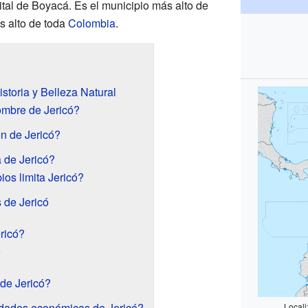
pital de Boyacá. Es el municipio más alto de
s alto de toda
Colombia
.
storia y Belleza Natural
ombre de Jericó?
n de Jericó?
 de Jericó?
os limita Jericó?
 de Jericó
ricó?
ó
de Jericó?
idades económicas de Jericó?
Locali