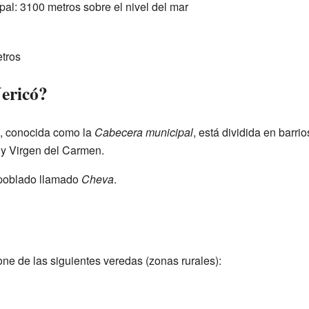
pal: 3100 metros sobre el nivel del mar
etros
ericó?
io, conocida como la
Cabecera municipal
, está dividida en barr
y Virgen del Carmen.
 poblado llamado
Cheva
.
e de las siguientes veredas (zonas rurales):