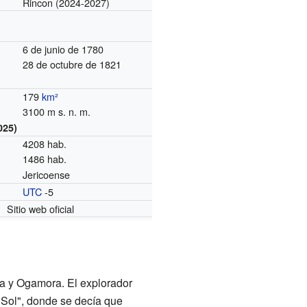
Rincon
(2024-2027)
6 de junio de 1780
28 de octubre de 1821
179
km²
3100 m s. n. m.
025)
4208 hab.
1486 hab.
Jericoense
UTC
-5
o
Sitio web oficial
ra y Ogamora. El explorador
 Sol", donde se decía que