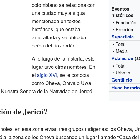
colombiano se relaciona con
Eventos
una ciudad muy antigua
históricos
mencionada en textos
• Fundación
históricos, que estaba
• Erección
Superficie
amurallada y se ubicaba
• Total
cerca del río Jordán.
• Media
A lo largo de la historia, este
Población
(2
• Total
lugar tuvo otros nombres. En
• Urbana
el
siglo XVI
, se le conocía
Gentilicio
como Cheva, Chiva o Uwa.
Huso horari
 Nuestra Señora de la Natividad de Jericó.
ión de Jericó?
añoles, en esta zona vivían tres grupos indígenas: los Cheva, U
ó a la zona de los Cheva buscando un lugar llamado "Casa del