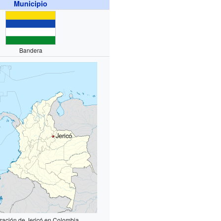
Municipio
Bandera
Jericó
zación de Jericó en Colombia