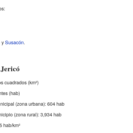
os:
e
y
Susacón
.
 Jericó
ros cuadrados (km²)
ntes (hab)
nicipal (zona urbana): 604 hab
icipio (zona rural): 3,934 hab
5 hab/km²