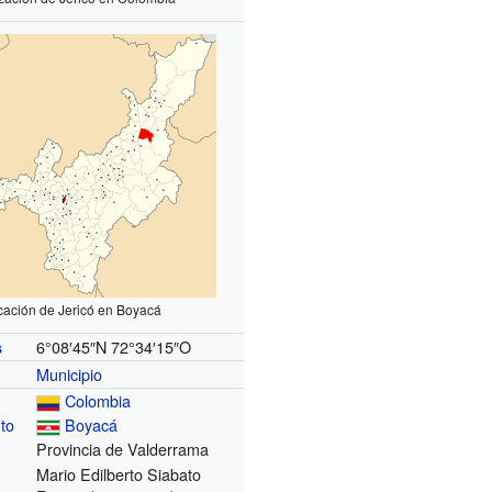
cación de Jericó en Boyacá
6°08′45″N
72°34′15″O
s
Municipio
Colombia
to
Boyacá
Provincia de Valderrama
Mario Edilberto Siabato